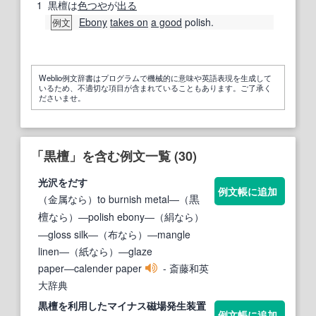
1
黒檀は
色つや
が
出る
Ebony
takes on
a good
polish.
例文
Weblio例文辞書はプログラムで機械的に意味や英語表現を生成して
いるため、不適切な項目が含まれていることもあります。ご了承く
ださいませ。
「黒檀」を含む例文一覧 (30)
光沢をだす
例文帳に追加
（金属なら）to burnish metal―（
黒
なら）―polish ebony―（絹なら）
檀
―gloss silk―（布なら）―mangle
linen―（紙なら）―glaze
paper―calender paper
- 斎藤和英
大辞典
黒檀
を利用したマイナス磁場発生装置
例文帳に追加