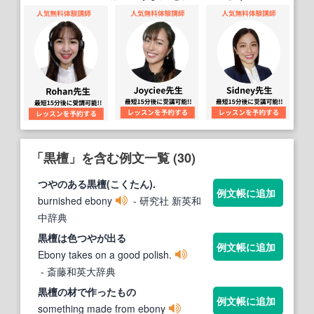
「黒檀」を含む例文一覧 (30)
つやのある
黒檀
(こくたん).
例文帳に追加
burnished ebony
- 研究社 新英和
中辞典
黒檀
は色つやが出る
例文帳に追加
Ebony takes on a good polish.
- 斎藤和英大辞典
黒檀
の材で作ったもの
例文帳に追加
something made from ebony