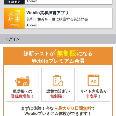
Android
Weblio英和辞書アプリ
英和・和英を一度に検索する英語辞書
Android
ログイン
無制限
診断テストが
になる
Weblioプレミアム会員
単語帳への
語彙力診断が
サイト内広告が
登録数増加！
無制限！
非表示！
まずは体験！今なら
最大６０日間無料
で
Weblioプレミアム体験ができます！