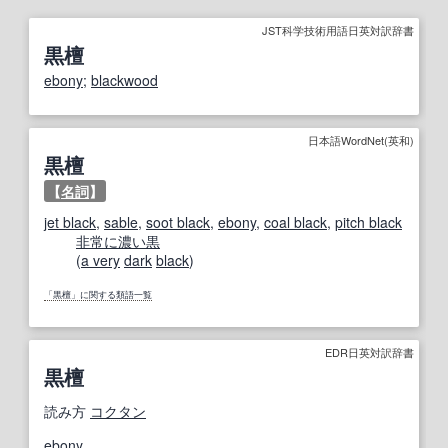
JST科学技術用語日英対訳辞書
黒檀
ebony
;
blackwood
日本語WordNet(英和)
黒檀
【
名詞
】
jet black
,
sable
,
soot black
,
ebony
,
coal black
,
pitch black
非常に
濃い
黒
(
a very
dark
black
)
「黒檀」に関する類語一覧
EDR日英対訳辞書
黒檀
読み方
コクタン
ebony