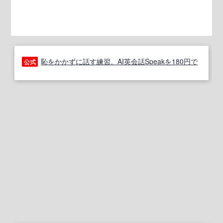
恥をかかずに話す練習。AI英会話Speakを180円で
公式