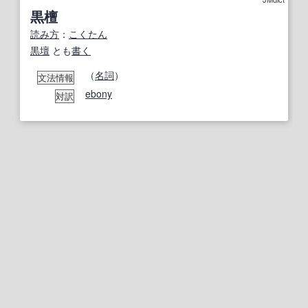
黒檀
読み方
：
こくたん
黒壇
とも
書く
（
名詞
）
文法情報
ebony
対訳