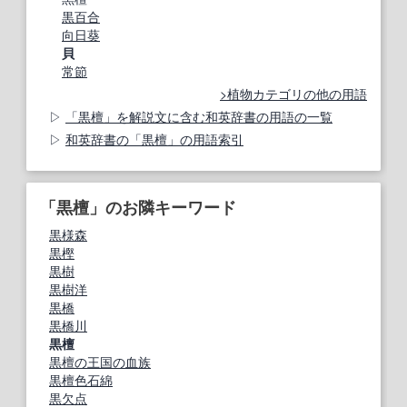
黒百合
向日葵
貝
常節
植物カテゴリの他の用語
「黒檀」を解説文に含む和英辞書の用語の一覧
和英辞書の「黒檀」の用語索引
「黒檀」のお隣キーワード
黒様森
黒樫
黒樹
黒樹洋
黒橋
黒橋川
黒檀
黒檀の王国の血族
黒檀色石綿
黒欠点