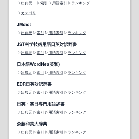
出典元
索引
用語索引
ランキング
カテゴリ
JMdict
出典元
索引
用語索引
ランキング
JST科学技術用語日英対訳辞書
出典元
索引
用語索引
ランキング
日本語WordNet(英和)
出典元
索引
用語索引
ランキング
EDR日英対訳辞書
出典元
索引
用語索引
ランキング
日英・英日専門用語辞書
出典元
索引
用語索引
ランキング
斎藤和英大辞典
出典元
索引
用語索引
ランキング