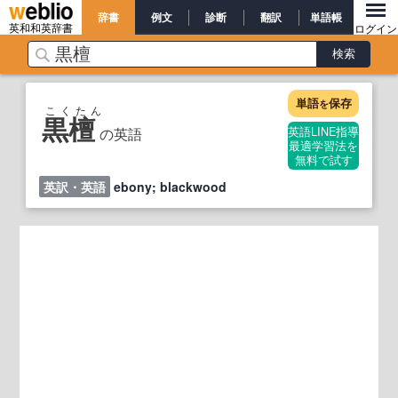
辞書
例文
診断
翻訳
単語帳
英和和英辞書
ログイン
単語
保存
を
こくたん
黒檀
の英語
英語LINE指導
最適学習法を
無料で試す
英訳・英語
ebony; blackwood