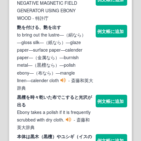
NEGATIVE MAGNETIC FIELD
GENERATOR USING EBONY
WOOD
- 特許庁
艶を付ける、艶を出す
例文帳に追加
to bring out the lustre―（絹なら）
―gloss silk―（紙なら）―glaze
paper―surface paper―calender
paper―（金属なら）―burnish
metal―（
なら）―polish
黒檀
ebony―（布なら）―mangle
linen―calender cloth
- 斎藤和英大
辞典
黒檀
を時々乾いた布でこすると光沢が
例文帳に追加
出る
Ebony takes a polish if it is frequently
scrubbed with dry cloth.
- 斎藤和
英大辞典
本体は黒木（
黒檀
）やユシギ（イスの
例文帳に追加