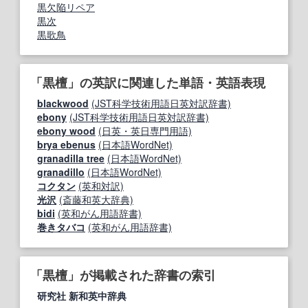
黒欠陥リペア
黒次
黒歌鳥
「黒檀」の英訳に関連した単語・英語表現
blackwood
(JST科学技術用語日英対訳辞書)
ebony
(JST科学技術用語日英対訳辞書)
ebony wood
(日英・英日専門用語)
brya ebenus
(日本語WordNet)
granadilla tree
(日本語WordNet)
granadillo
(日本語WordNet)
コクタン
(英和対訳)
光沢
(斎藤和英大辞典)
bidi
(英和がん用語辞書)
巻きタバコ
(英和がん用語辞書)
「黒檀」が掲載された辞書の索引
研究社 新和英中辞典