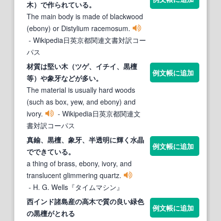
木）で作られている。
The main body is made of blackwood
(ebony) or Distylium racemosum.
- Wikipedia日英京都関連文書対訳コー
パス
材質は堅い木（ツゲ、イチイ、
黒檀
例文帳に追加
等）や象牙などが多い。
The material is usually hard woods
(such as box, yew, and ebony) and
ivory.
- Wikipedia日英京都関連文
書対訳コーパス
真鍮、
黒檀
、象牙、半透明に輝く水晶
例文帳に追加
でできている。
a thing of brass, ebony, ivory, and
translucent glimmering quartz.
- H. G. Wells『タイムマシン』
西インド諸島産の高木で質の良い緑色
例文帳に追加
の
黒檀
がとれる