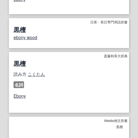
日英・英日専門用語辞書
黒檀
ebony wood
斎藤和英大辞典
黒檀
読み方
こくたん
名詞
Ebony
Weblio例文辞書
黒檀