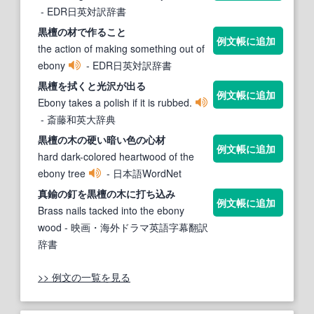
- EDR日英対訳辞書
黒檀
の材で作ること
例文帳に追加
the action of making something out of
ebony
- EDR日英対訳辞書
黒檀
を拭くと光沢が出る
例文帳に追加
Ebony takes a polish if it is rubbed.
- 斎藤和英大辞典
黒檀
の木の硬い暗い色の心材
例文帳に追加
hard dark-colored heartwood of the
ebony tree
- 日本語WordNet
真鍮の釘を
黒檀
の木に打ち込み
例文帳に追加
Brass nails tacked into the ebony
wood
- 映画・海外ドラマ英語字幕翻訳
辞書
>> 例文の一覧を見る