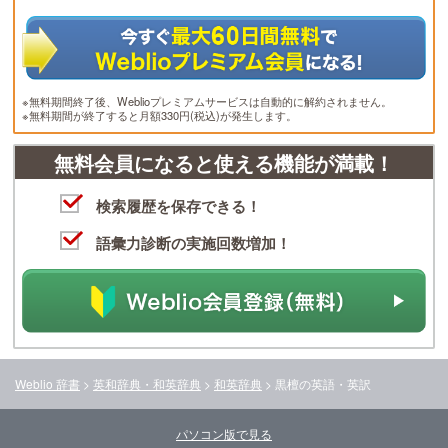
※無料期間終了後、Weblioプレミアムサービスは自動的に解約されません。
※無料期間が終了すると月額330円(税込)が発生します。
無料会員になると使える機能が満載！
検索履歴を保存できる！
語彙力診断の実施回数増加！
Weblio 辞書
>
英和辞典・和英辞典
>
和英辞典
>
黒檀
の英語・英訳
パソコン版で見る