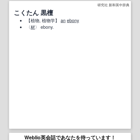
研究社 新和英中辞典
こくたん 黒檀
【
植物
, 植物学】
an
ebony
〈
材
〉 ebony.
Weblio英会話であなたを待っています！