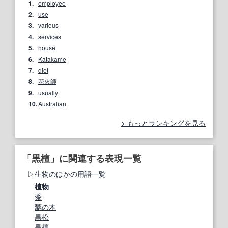
1.
employee
2.
use
3.
various
4.
services
5.
house
6.
Katakame
7.
diet
8.
花火師
9.
usually
10.
Australian
もっとランキングを見る
「黒檀」に関連する表現一覧
生物のほかの用語一覧
植物
黍
黐の木
黒松
黒檀