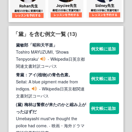
「黛」を含む例文一覧 (13)
黛
敏郎「昭和天平楽」
例文帳に追加
Toshiro MAYUZUMI, 'Showa
Tenpyoraku'
- Wikipedia日英京都
関連文書対訳コーパス
青
黛
：アイ(植物)の青色色素。
例文帳に追加
Seitai: A blue pigment made from
indigos.
- Wikipedia日英京都関連
文書対訳コーパス
(
黛
) 梅林は警察が来たのかと縮み上が
例文帳に追加
ったはずだ
Umebayashi must've thought the
police had come.
- 映画・海外ドラマ