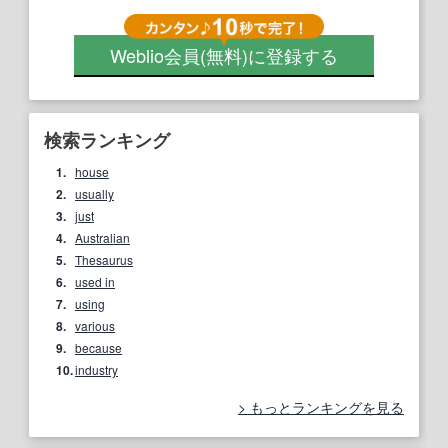
Weblio会員
(無料)
に登録する
検索ランキング
1.
house
2.
usually
3.
just
4.
Australian
5.
Thesaurus
6.
used in
7.
using
8.
various
9.
because
10.
industry
もっとランキングを見る