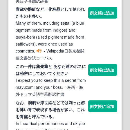
英語字幕翻訳辞書
青
黛
や艶紅など、化粧品として使われ
例文帳に追加
たものも多い。
Many of them, including seitai (a blue
pigment made from indigos) and
tsuya-beni (a red pigment made from
safflowers), were once used as
cosmetics.
- Wikipedia日英京都関
連文書対訳コーパス
この一件は
黛
先輩と あなた達のボスに
例文帳に追加
は秘密にしておいてください
I expect you to keep this a secret from
mayuzumi and your boss.
- 映画・海
外ドラマ英語字幕翻訳辞書
なお、演劇や浮世絵などでは剃った跡
例文帳に追加
を薄い青で表現する場合が多い、これ
を青
黛
と呼んでいる。
In theatrical performances and ukiyoe