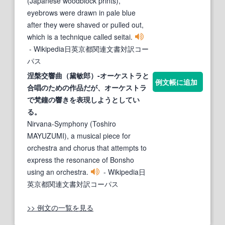
(Japanese woodblock prints),
eyebrows were drawn in pale blue
after they were shaved or pulled out,
which is a technique called seitai.
- Wikipedia日英京都関連文書対訳コー
パス
涅槃交響曲（
黛
敏郎）-オーケストラと
例文帳に追加
合唱のための作品だが、オーケストラ
で梵鐘の響きを表現しようとしてい
る。
Nirvana-Symphony (Toshiro
MAYUZUMI), a musical piece for
orchestra and chorus that attempts to
express the resonance of Bonsho
using an orchestra.
- Wikipedia日
英京都関連文書対訳コーパス
>> 例文の一覧を見る