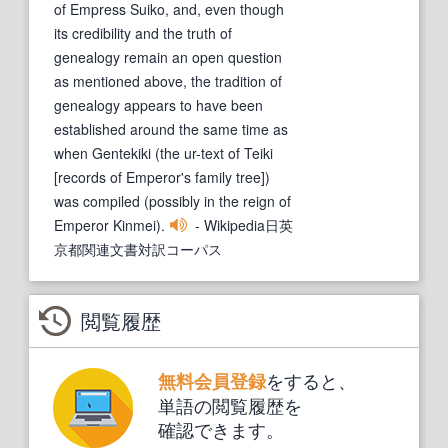
of Empress Suiko, and, even though
its credibility and the truth of
genealogy remain an open question
as mentioned above, the tradition of
genealogy appears to have been
established around the same time as
when Gentekiki (the ur-text of Teiki
[records of Emperor's family tree])
was compiled (possibly in the reign of
Emperor Kinmei).
- Wikipedia日英
京都関連文書対訳コーパス
閲覧履歴
をすると、
無料会員登録
単語の閲覧履歴を
確認できます。