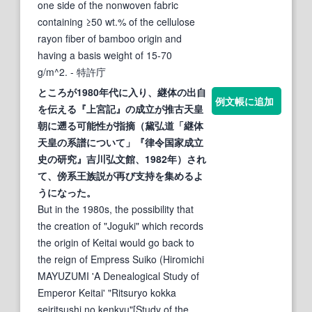
one side of the nonwoven fabric
containing ≥50 wt.% of the cellulose
rayon fiber of bamboo origin and
having a basis weight of 15-70
g/m^2.
- 特許庁
ところが1980年代に入り、継体の出自
例文帳に追加
を伝える『上宮記』の成立が推古天皇
朝に遡る可能性が指摘（
黛
弘道「継体
天皇の系譜について」『律令国家成立
史の研究』吉川弘文館、1982年）され
て、傍系王族説が再び支持を集めるよ
うになった。
But in the 1980s, the possibility that
the creation of "Joguki" which records
the origin of Keitai would go back to
the reign of Empress Suiko (Hiromichi
MAYUZUMI 'A Denealogical Study of
Emperor Keitai' "Ritsuryo kokka
seiritsushi no kenkyu"[Study of the