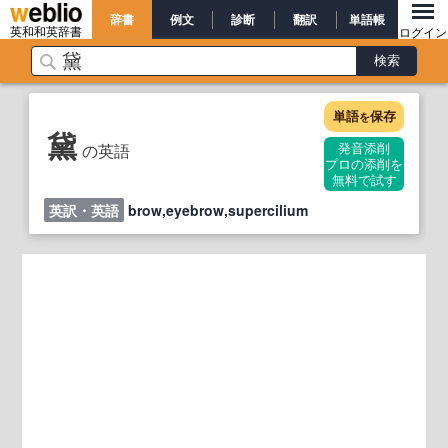
辞書
例文
診断
翻訳
単語帳
英和和英辞書
ログイン
単語
保存
を
黛
の英語
発音添削
プロの添削を
無料で試す
英訳・英語
brow,eyebrow,supercilium