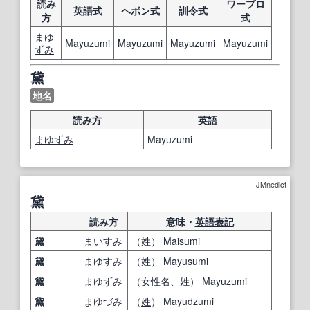
読み
ワープロ
英語式
ヘボン式
訓令式
方
式
まゆ
Mayuzumi
Mayuzumi
Mayuzumi
Mayuzumi
ずみ
黛
地名
読み方
英語
まゆずみ
Mayuzumi
JMnedict
黛
読み方
意味・
英語表記
黛
まいす
み
（
姓
） Maisumi
黛
まゆすみ
（
姓
） Mayusumi
黛
まゆずみ
（
女性名
、
姓
） Mayuzumi
黛
まゆづみ
（
姓
） Mayudzumi