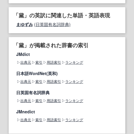
「黛」の英訳に関連した単語・英語表現
まゆずみ
(日英固有名詞辞典)
「黛」が掲載された辞書の索引
JMdict
出典元
索引
用語索引
ランキング
日本語WordNet(英和)
出典元
索引
用語索引
ランキング
日英固有名詞辞典
出典元
索引
用語索引
ランキング
JMnedict
出典元
索引
用語索引
ランキング