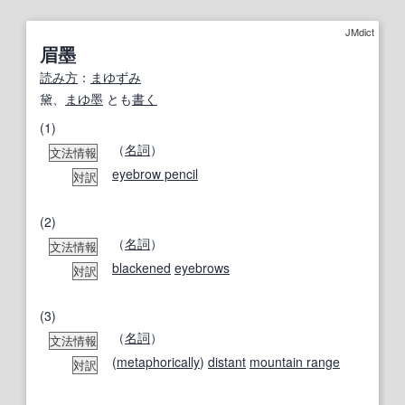
JMdict
眉墨
読み方
：
まゆずみ
黛、
まゆ墨
とも
書く
(1)
（
名詞
）
文法情報
eyebrow pencil
対訳
(2)
（
名詞
）
文法情報
blackened
eyebrows
対訳
(3)
（
名詞
）
文法情報
(
metaphorically
)
distant
mountain range
対訳