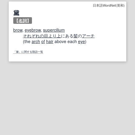
日本語WordNet(英和)
黛
【
名詞
】
brow
,
eyebrow
,
supercilium
それぞれの
目
より上
にある
髪
の
アーチ
(the
arch
of
hair
above each
eye
)
「黛」に関する類語一覧