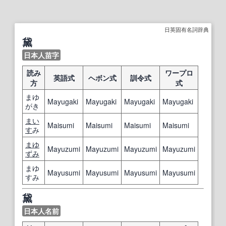
日英固有名詞辞典
黛
日本人苗字
読み
ワープロ
英語式
ヘボン式
訓令式
方
式
まゆ
Mayugaki
Mayugaki
Mayugaki
Mayugaki
がき
まい
Maisumi
Maisumi
Maisumi
Maisumi
す
み
まゆ
Mayuzumi
Mayuzumi
Mayuzumi
Mayuzumi
ずみ
まゆ
Mayusumi
Mayusumi
Mayusumi
Mayusumi
すみ
黛
日本人名前