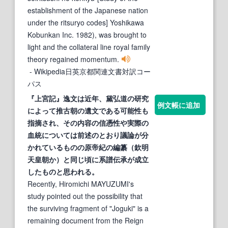
establishment of the Japanese nation
under the ritsuryo codes] Yoshikawa
Kobunkan Inc. 1982), was brought to
light and the collateral line royal family
theory regained momentum.
- Wikipedia日英京都関連文書対訳コー
パス
『上宮記』逸文は近年、
黛
弘道の研究
例文帳に追加
によって推古朝の遺文である可能性も
指摘され、その内容の信憑性や実際の
血統については前述のとおり議論が分
かれているものの原帝紀の編纂（欽明
天皇朝か）と同じ頃に系譜伝承が成立
したものと思われる。
Recently, Hiromichi MAYUZUMI's
study pointed out the possibility that
the surviving fragment of "Joguki" is a
remaining document from the Reign