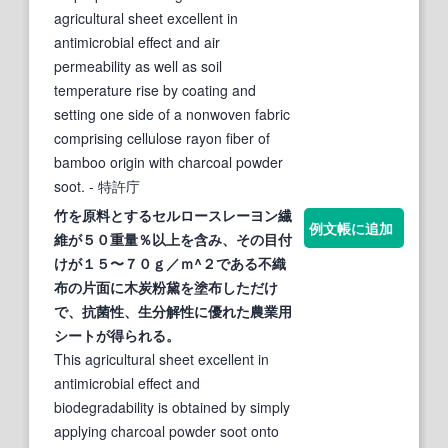
agricultural sheet excellent in
antimicrobial effect and air
permeability as well as soil
temperature rise by coating and
setting one side of a nonwoven fabric
comprising cellulose rayon fiber of
bamboo origin with charcoal powder
soot.
- 特許庁
竹を原料とするセルロースレーヨン繊
例文帳に追加
維が５０重量％以上を含み、その目付
けが１５〜７０ｇ／ｍ^２である不織
布の片面に木炭粉
黛
を塗布しただけ
で、抗菌性、生分解性に優れた農業用
シートが得られる。
This agricultural sheet excellent in
antimicrobial effect and
biodegradability is obtained by simply
applying charcoal powder soot onto