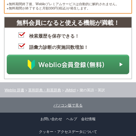
※無料期間終了後、Weblioプレミアムサービスは自動的に解約されません。
※無料期間が終了すると月額330円(税込)が発生します。
無料会員になると使える機能が満載！
検索履歴を保存できる！
語彙力診断の実施回数増加！
Weblio 辞書
>
英和辞典・和英辞典
>
JMdict
>
黛
の英語・英訳
パソコン版で見る
お問い合わせ
ヘルプ
会社情報
クッキー・アクセスデータについて