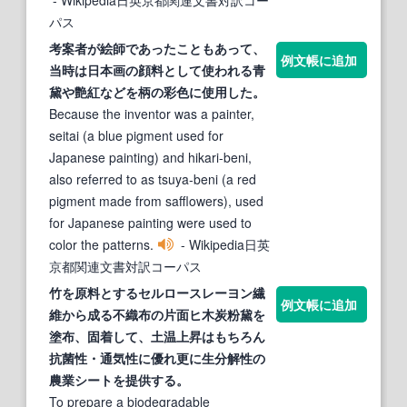
パス
考案者が絵師であったこともあって、
例文帳に追加
当時は日本画の顔料として使われる青
黛
や艶紅などを柄の彩色に使用した。
Because the inventor was a painter,
seitai (a blue pigment used for
Japanese painting) and hikari-beni,
also referred to as tsuya-beni (a red
pigment made from safflowers), used
for Japanese painting were used to
color the patterns.
- Wikipedia日英
京都関連文書対訳コーパス
竹を原料とするセルロースレーヨン繊
例文帳に追加
維から成る不織布の片面ヒ木炭粉
黛
を
塗布、固着して、土温上昇はもちろん
抗菌性・通気性に優れ更に生分解性の
農業シートを提供する。
To prepare a biodegradable