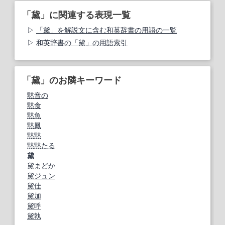
「黛」に関連する表現一覧
「黛」を解説文に含む和英辞書の用語の一覧
和英辞書の「黛」の用語索引
「黛」のお隣キーワード
黙音の
黙食
黙魚
黙鳳
黙黙
黙黙たる
黛
黛まどか
黛ジュン
黛佳
黛加
黛呼
黛執