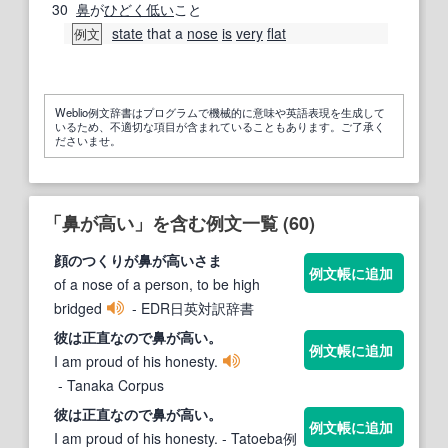
30
鼻
が
ひどく
低い
こと
state
that a
nose
is
very
flat
例文
Weblio例文辞書はプログラムで機械的に意味や英語表現を生成して
いるため、不適切な項目が含まれていることもあります。ご了承く
ださいませ。
「鼻が高い」を含む例文一覧 (60)
顔のつくりが
鼻が高い
さま
例文帳に追加
of a nose of a person, to be high
bridged
- EDR日英対訳辞書
彼は正直なので
鼻が高い
。
例文帳に追加
I am proud of his honesty.
- Tanaka Corpus
彼は正直なので
鼻が高い
。
例文帳に追加
I am proud of his honesty.
- Tatoeba例