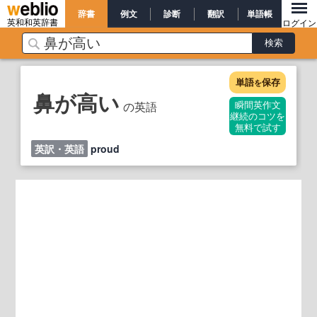
辞書
例文
診断
翻訳
単語帳
英和和英辞書
ログイン
単語
保存
を
鼻が高い
の英語
瞬間英作文
継続のコツを
無料で試す
英訳・英語
proud