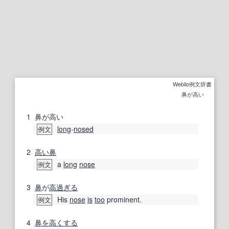
Weblio例文辞書
鼻が高い
1
鼻が高い
long
‐
nosed
例文
2
高い
鼻
a
long
nose
例文
3
鼻
が
高
過ぎる
His
nose
is
too
prominent.
例文
4
鼻を高くする