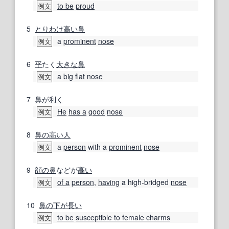
to be
proud
例文
5
とりわけ
高い
鼻
a
prominent
nose
例文
6
平
たく
大きな
鼻
a
big
flat nose
例文
7
鼻が利く
He
has a
good
nose
例文
8
鼻の
高い
人
a
person
with a
prominent
nose
例文
9
顔の
鼻
などが
高い
of a
person
,
having
a high-bridged
nose
例文
10
鼻の下が長い
to be
susceptible to female charms
例文