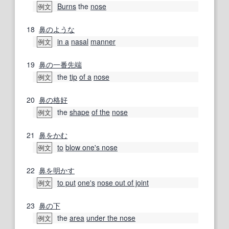
Burns
the
nose
例文
18
鼻の
ような
in a
nasal
manner
例文
19
鼻の
一番
先端
the
tip
of a
nose
例文
20
鼻の
格好
the
shape
of the
nose
例文
21
鼻をかむ
to
blow one's nose
例文
22
鼻を明かす
to put
one's
nose out of joint
例文
23
鼻の下
the
area
under the nose
例文