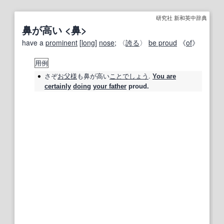
研究社 新和英中辞典
鼻が高い <鼻>
have a
prominent
[
long
]
nose
; 〈
誇る
〉
be proud
《
of
》
用例
さぞ
お父様
も
鼻が高い
ことで
しょう
.
You are
certainly
doing
your father
proud.