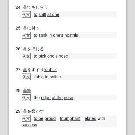
24
鼻であしらう
to
sniff
at one
例文
25
鼻に付く
to
stink
in one
's
nostrils
例文
26
鼻
を
ほじる
to pick
one's
nose
例文
27
鼻
をすすり
やすい
liable
to
sniffle
例文
28
鼻筋
the
ridge
of the
nose
例文
29
鼻
を蠢かす
to be
proud
―
triumphant
―
elated
with
例文
success