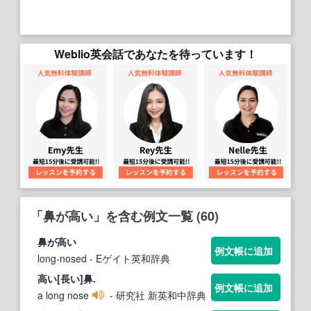
Weblio英会話であなたを待っています！
「鼻が高い」を含む例文一覧 (60)
鼻が高い
例文帳に追加
long‐nosed
- Eゲイト英和辞典
高い
[長い]
鼻
.
例文帳に追加
a long nose
- 研究社 新英和中辞典