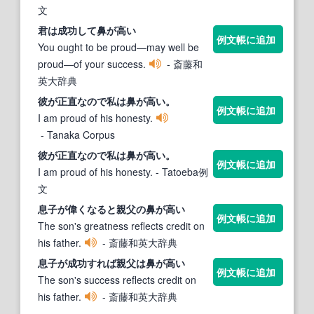
文
君は成功して
鼻が高い
例文帳に追加
You ought to be proud―may well be
proud―of your success.
- 斎藤和
英大辞典
彼が正直なので私は
鼻が高い
。
例文帳に追加
I am proud of his honesty.
- Tanaka Corpus
彼が正直なので私は
鼻が高い
。
例文帳に追加
I am proud of his honesty.
- Tatoeba例
文
息子が偉くなると親父の
鼻が高い
例文帳に追加
The son's greatness reflects credit on
his father.
- 斎藤和英大辞典
息子が成功すれば親父は
鼻が高い
例文帳に追加
The son's success reflects credit on
his father.
- 斎藤和英大辞典