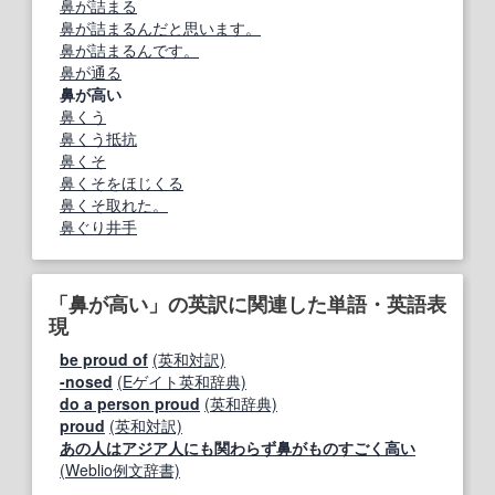
鼻が詰まる
鼻が詰まるんだと思います。
鼻が詰まるんです。
鼻が通る
鼻が高い
鼻くう
鼻くう抵抗
鼻くそ
鼻くそをほじくる
鼻くそ取れた。
鼻ぐり井手
「鼻が高い」の英訳に関連した単語・英語表
現
be proud of
(英和対訳)
-nosed
(Eゲイト英和辞典)
do a person proud
(英和辞典)
proud
(英和対訳)
あの人はアジア人にも関わらず鼻がものすごく高い
(Weblio例文辞書)