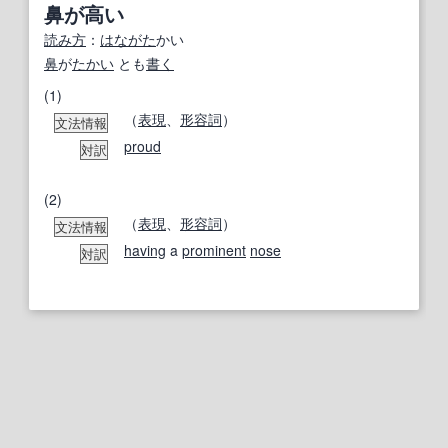
鼻が高い
読み方
：
はながた
かい
鼻
が
たかい
とも
書く
(1)
（
表現
、
形容詞
）
文法情報
proud
対訳
(2)
（
表現
、
形容詞
）
文法情報
having
a
prominent
nose
対訳