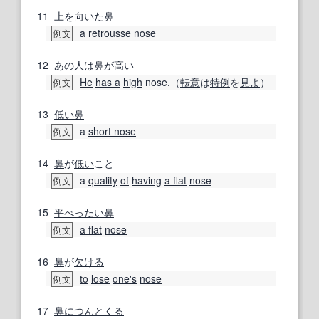
11
上を向いた
鼻
a
retrousse
nose
例文
12
あの人
は鼻が高い
He
has a
high
nose.（
転
意
は
特例
を
見よ
）
例文
13
低い
鼻
a
short nose
例文
14
鼻
が
低い
こと
a
quality
of
having
a flat
nose
例文
15
平べったい
鼻
a flat
nose
例文
16
鼻
が
欠ける
to
lose
one's
nose
例文
17
鼻につんとくる