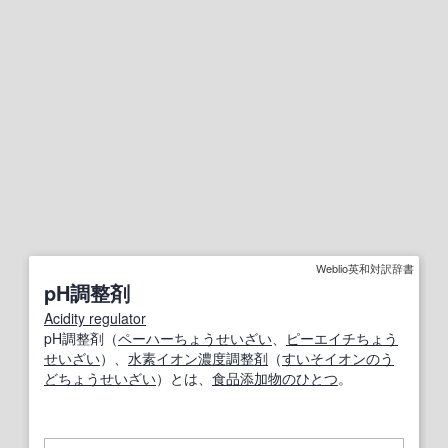
Weblio英和対訳辞書
pH調整剤
Acidity regulator
pH調整剤（
ペーハー
ちょうせいざい
、
ピーエイチ
ちょう
せいざい
）、
水素イオン濃度
調整剤
（
すいそ
イオン
のう
ど
ちょうせいざい
）とは、
食品添加物
のひとつ
。