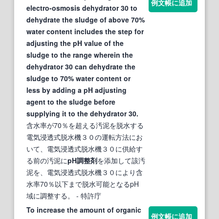
例文帳に追加
electro-osmosis dehydrator 30 to
dehydrate the sludge of above 70%
water content includes the step for
adjusting the pH value of the
sludge to the range wherein the
dehydrator 30 can dehydrate the
sludge to 70% water content or
less by adding a pH adjusting
agent to the sludge before
supplying it to the dehydrator 30.
含水率が70％を超える汚泥を脱水する
電気浸透式脱水機３０の運転方法にお
いて、電気浸透式脱水機３０に供給す
る前の汚泥に
pH調整剤
を添加して該汚
泥を、電気浸透式脱水機３０により含
水率70％以下まで脱水可能となるpH
域に調整する。
- 特許庁
To increase the amount of organic
例文帳に追加