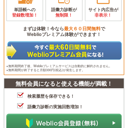
単語帳への
語彙力診断が
サイト内広告が
登録数増加！
無制限！
非表示！
まずは体験！今なら
最大６０日間無料
で
Weblioプレミアム体験ができます！
※無料期間終了後、Weblioプレミアムサービスは自動的に解約されません。
※無料期間が終了すると月額330円(税込)が発生します。
無料会員になると使える機能が満載！
検索履歴を保存できる！
語彙力診断の実施回数増加！