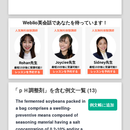
Weblio英会話であなたを待っています！
「ｐＨ調整剤」を含む例文一覧 (13)
The fermented soybeans packed in
例文帳に追加
a bag comprises a swelling-
preventive means composed of
seasoning material having a salt
concentration of 0.2-10% and/or a