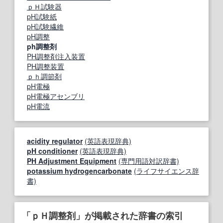
ｐＨ試験器
pH試験紙
pH試験繊維
pH調整
ph調整剤
PH調整剤注入装置
PH調整装置
ｐｈ調節剤
pH電極
pH電極アセンブリ
pH電流
acidity regulator
(英語表現辞典)
pH conditioner
(英語表現辞典)
PH Adjustment Equipment
(専門用語対訳辞書)
potassium hydrogencarbonate
(ライフサイエンス辞
書)
「ｐＨ調整剤」が掲載された辞書の索引