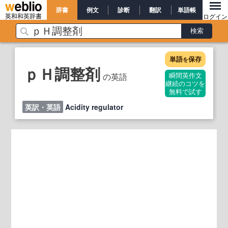
辞書
例文
診断
翻訳
単語帳
英和和英辞書
ログイン
単語
保存
を
ｐＨ調整剤
の英語
瞬間英作文
継続のコツを
無料で試す
英訳・英語
Acidity regulator