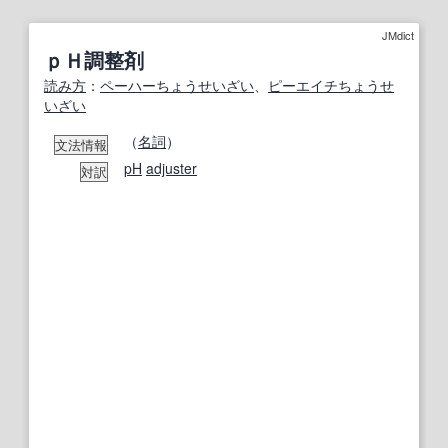
JMdict
ｐＨ調整剤
読み方
：
ペーハー
ちょうせいざい
、
ピーエイチ
ちょうせ
いざい
（
名詞
）
文法情報
pH
adjuster
対訳