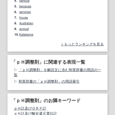
4.
various
5.
because
6.
services
7.
house
8.
Australian
9.
august
10.
Katakame
もっとランキングを見る
「ｐＨ調整剤」に関連する表現一覧
「ｐＨ調整剤」を解説文に含む和英辞書の用語の一
覧
和英辞書の「ｐＨ調整剤」の用語索引
「ｐＨ調整剤」のお隣キーワード
ｐＨ計及びＯＲＰ計
ｐＨ計及び酸化還元電位計