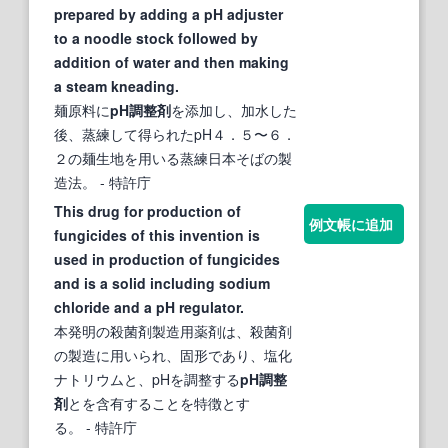
prepared by adding a pH adjuster
to a noodle stock followed by
addition of water and then making
a steam kneading.
麺原料に
pH調整剤
を添加し、加水した
後、蒸練して得られたpH４．５〜６．
２の麺生地を用いる蒸練日本そばの製
造法。
- 特許庁
This drug for production of
例文帳に追加
fungicides of this invention is
used in production of fungicides
and is a solid including sodium
chloride and a pH regulator.
本発明の殺菌剤製造用薬剤は、殺菌剤
の製造に用いられ、固形であり、塩化
ナトリウムと、pHを調整する
pH調整
剤
とを含有することを特徴とす
る。
- 特許庁