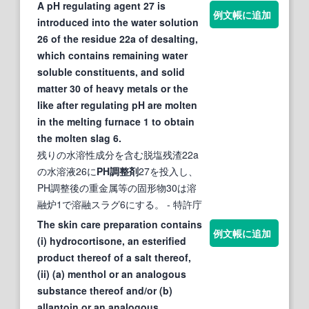
A pH regulating agent 27 is
例文帳に追加
introduced into the water solution
26 of the residue 22a of desalting,
which contains remaining water
soluble constituents, and solid
matter 30 of heavy metals or the
like after regulating pH are molten
in the melting furnace 1 to obtain
the molten slag 6.
残りの水溶性成分を含む脱塩残渣22a
の水溶液26に
PH調整剤
27を投入し、
PH調整後の重金属等の固形物30は溶
融炉1で溶融スラグ6にする。
- 特許庁
The skin care preparation contains
例文帳に追加
(i) hydrocortisone, an esterified
product thereof of a salt thereof,
(ii) (a) menthol or an analogous
substance thereof and/or (b)
allantoin or an analogous