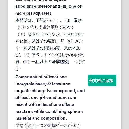
substance thereof and (iii) one or
more pH adjusters.
本発明は、下記の（ｉ）、（ii）及び
（iii）を含む皮膚外用剤である：
（ｉ）ヒドロコルチゾン、そのエステ
ル化物、又はその塩類 （ii）ａ）メン
トール又はその類縁物質、又は／及
び、ｂ）アラントイン又はその類縁物
質 （iii）一種以上の
pH調整剤
。
- 特許
庁
Compound of at least one
例文帳に追加
inorganic base, at least one
organic absorptive compound, and
at least one pH conditioner are
mixed with at least one silane
reactant, while combining spin-on
material and composition.
少なくとも一つの無機ベースの化合