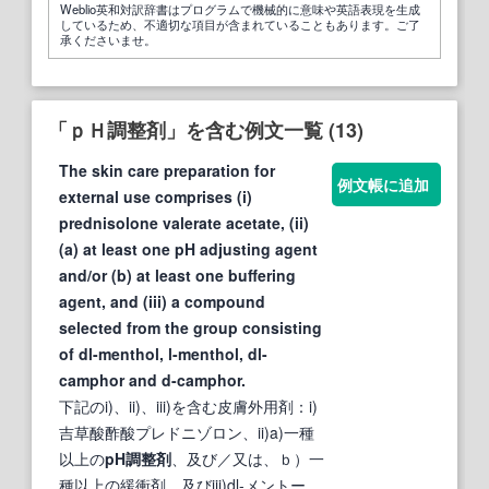
Weblio英和対訳辞書はプログラムで機械的に意味や英語表現を生成
しているため、不適切な項目が含まれていることもあります。ご了
承くださいませ。
「ｐＨ調整剤」を含む例文一覧 (13)
The skin care preparation for
例文帳に追加
external use comprises (i)
prednisolone valerate acetate, (ii)
(a) at least one pH adjusting agent
and/or (b) at least one buffering
agent, and (iii) a compound
selected from the group consisting
of dl-menthol, l-menthol, dl-
camphor and d-camphor.
下記のi)、ii)、iii)を含む皮膚外用剤：i)
吉草酸酢酸プレドニゾロン、ii)a)一種
以上の
pH調整剤
、及び／又は、ｂ）一
種以上の緩衝剤、及びiii)dl-メントー