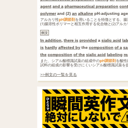
agent
and a
pharmaceutical preparation
cont
polymer
and (2)
an
alkaline
pH-adjusting age
アルカリ性
pH調節剤
を用いることを特徴とする、腸
(1)腸溶性ポリマーと相互作用する化合物と(2)アルカ
例文
In addition
,
there is
provided
a
sialic acid
la
is
hardly
affected by
the
composition
of a
sa
the
composition
of the
sialic acid
labeling
re
また、シアル酸標識試薬の組成中の
pH調節剤
を酸性
試料の組成の影響を受けにくいシアル酸標識試薬を
>>例文の一覧を見る