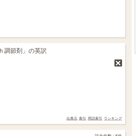
%
ｈ調節剤」の英訳
出典元
索引
用語索引
ランキング
該当件数 :
6
件