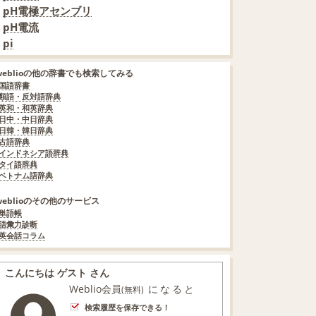
pH電極アセンブリ
pH電流
pi
weblioの他の辞書でも検索してみる
国語辞書
類語・反対語辞典
英和・和英辞典
日中・中日辞典
日韓・韓日辞典
古語辞典
インドネシア語辞典
タイ語辞典
ベトナム語辞典
weblioのその他のサービス
単語帳
語彙力診断
英会話コラム
こんにちは ゲスト さん
Weblio会員
になると
(無料)
検索履歴を保存できる！