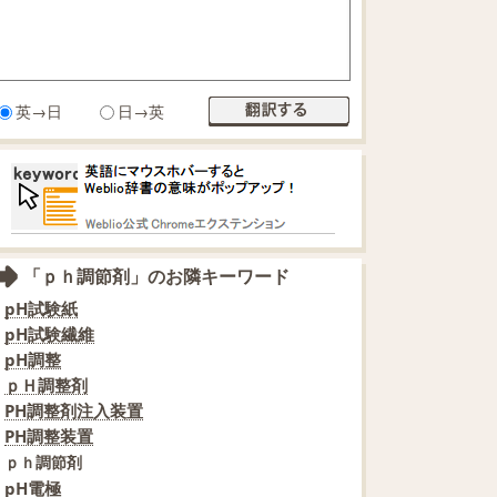
英→日
日→英
「ｐｈ調節剤」のお隣キーワード
pH試験紙
pH試験繊維
pH調整
ｐＨ調整剤
PH調整剤注入装置
PH調整装置
ｐｈ調節剤
pH電極