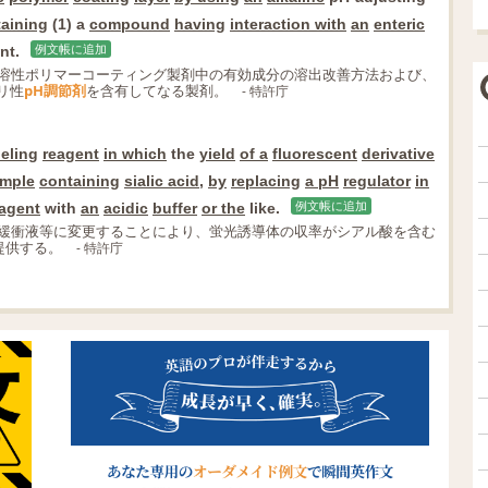
aining
(1) a
compound
having
interaction with
an
enteric
nt.
例文帳に追加
溶性ポリマーコーティング製剤中の有効成分の溶出改善方法および、
リ性
pH調節剤
を含有してなる製剤。
- 特許庁
beling
reagent
in which
the
yield
of a
fluorescent
derivative
mple
containing
sialic acid
,
by
replacing
a pH
regulator
in
agent
with
an
acidic
buffer
or the
like.
例文帳に追加
緩衝液等に変更することにより、蛍光誘導体の収率がシアル酸を含む
提供する。
- 特許庁