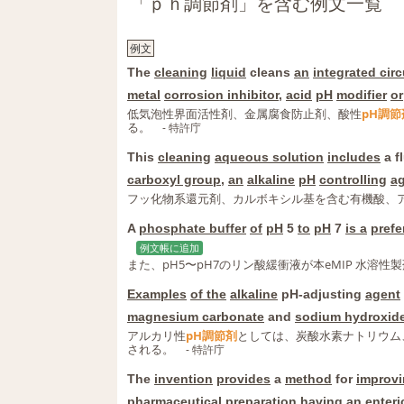
「ｐｈ調節剤」を含む例文一覧
例文
The
cleaning
liquid
cleans
an
integrated circ
metal
corrosion inhibitor
,
acid
pH
modifier
or
低気泡性界面活性剤、金属腐食防止剤、酸性
pH調節
る。
- 特許庁
This
cleaning
aqueous solution
includes
a f
carboxyl group
,
an
alkaline
pH
controlling
a
フッ化物系還元剤、カルボキシル基を含む有機酸、
A
phosphate buffer
of
pH
5
to
pH
7
is a
prefe
例文帳に追加
また、pH5〜pH7のリン酸緩衝液が本eMIP 水溶性
Examples
of the
alkaline
pH-adjusting
agent
magnesium carbonate
and
sodium hydroxid
アルカリ性
pH調節剤
としては、炭酸水素ナトリウム
される。
- 特許庁
The
invention
provides
a
method
for
improv
pharmaceutical preparation
having
an
enteri