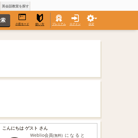
英会話教室を探す
小窓モード
プレミアム
ログイン
設定
使い方
こんにちは ゲスト さん
Weblio会員
になると
(無料)