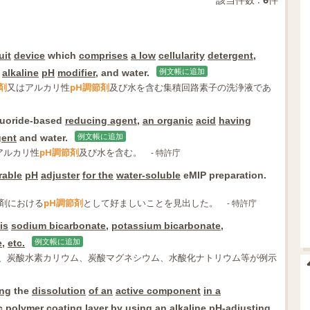
uit
device
which
comprises
a low
cellularity
detergent
,
alkaline
pH
modifier
, and water.
例文帳に追加
剤
又はアルカリ性
pH調節剤
及び水を含む集積回路素子の洗浄液であ
luoride-based
reducing agent
,
an organic
acid
having
gent
and water.
例文帳に追加
アルカリ性
pH調節剤
及び水を含む。
- 特許庁
rable
pH
adjuster
for the
water-soluble
eMIP preparation.
製剤における
pH調節剤
として好ましいことを見出した。
- 特許庁
is
sodium bicarbonate
,
potassium bicarbonate
,
e
,
etc.
例文帳に追加
、炭酸水素カリウム、炭酸マグネシウム、水酸化ナトリウム等が例示
ing
the
dissolution
of an
active component
in a
c
polymer
coating
layer
by using
an
alkaline
pH-adjusting