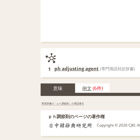
ph adjusting agent
1
(専門用語対訳辞書)
意味
例文
(6件)
和英辞書の「ｐｈ調節剤」の用語索引
ｐｈ調節剤のページの著作権
Copyright © 2026 CJKI. A