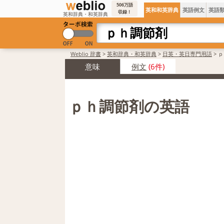
506万語
英和和英辞典
英語例文
英語
収録！
英和辞典・和英辞典
Weblio 辞書
>
英和辞典・和英辞典
>
日英・英日専門用語
>
ｐ
意味
例文
(6件)
ｐｈ調節剤の英語