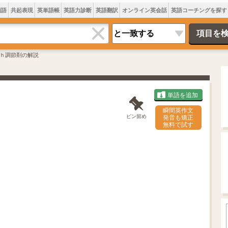
類語
共起表現
英単語帳
英語力診断
英語翻訳
オンライン英会話
英語コーチングを探す
ｈ調節剤の解説
単語を追加
瞬間英作文
ピン留め
発音も矯正
無料で試す
L
o
/
U
a
n
d
m
e
u
d
t
:
e
5
7
.
6
9