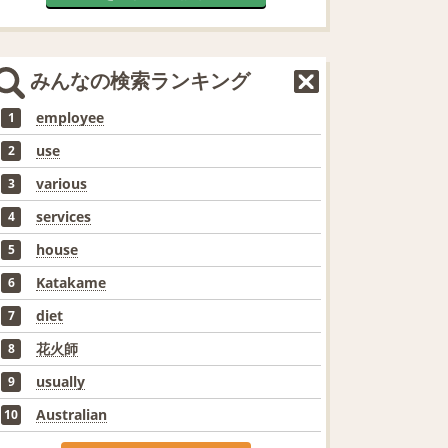
みんなの検索ランキング
employee
1
use
2
various
3
services
4
house
5
Katakame
6
diet
7
花火師
8
usually
9
Australian
10