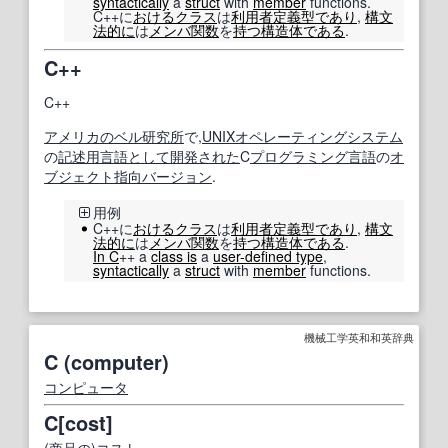
syntactically
a
struct
with
member
functions.
C++に
おける
クラス
は
利用者
定義
型
であり
,
構文
法
的に
は
メンバ
関数
を
持つ
構造体
である
.
C++
C++
アメリカの
ベル研究所
で,
UNIX
オペレーティングシステム
の
記述
用言
語
として
開発された
C
プログラミング言語
の
オ
ブジェクト指向
バージョン
.
用例
C++に
おける
クラス
は
利用者
定義
型
であり
,
構文
法
的に
は
メンバ
関数
を
持つ
構造体
である
.
In C
++ a
class is
a
user-defined type
,
syntactically
a
struct
with
member
functions.
機械工学英和和英辞典
C (computer)
コンピュータ
C[cost]
(
商品
の)
コスト