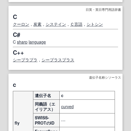
日英・英日専門用語辞書
C
クーロン
，
炭素
，
システイン
，
Ｃ言語
，
シトシン
C#
C
sharp
language
C++
シープラプラ
，
シープラスプラス
遺伝子名称シソーラス
c
遺伝子名
c
同義語（エ
curved
イリアス）
SWISS-
---
fly
PROTのID