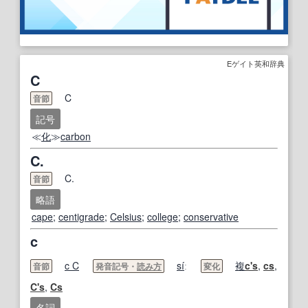
Eゲイト英和辞典
C
C
音節
記号
≪
化
≫
carbon
C.
C.
音節
略語
cape
;
centigrade
;
Celsius
;
college
;
conservative
c
c C
si
́ː
複
c's
,
cs
,
音節
発音記号・
読み方
変化
C's
,
Cs
名詞