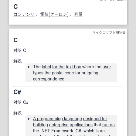
C
コンデンサ
；
電荷
(
クーロン
)；
容量
マイクロソフト用語集
C
対訳
C
解説
The
label
for the
text box
where the
user
types
the
postal code
for
outgoing
correspondence.
C#
対訳
C#
解説
A programming language
designed for
building
enterprise
applications
that
run on
the
.NET
Framework. C#, which
is an