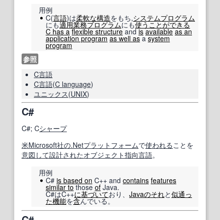
用例
C(
言語
)は
柔軟な
構造
をもち,
システムプログラム
にも
適用業務プログラム
にも
使うことができる
C has a
flexible structure
and
is
available
as an
application program
as well as
a
system
program
参照
C言語
C言語
(
C language
)
ユニックス
(
UNIX
)
C#
C#; C
シャープ
米
Microsoft
社の
.Net
プラットフォーム
で
使われる
ことを
意図して
設計された
オブジェクト指向言語
。
用例
C#
is based on
C++ and
contains
features
similar to
those
of
Java.
C#はC++
に基づいて
おり、
Java
のそれ
と
似通っ
た
機能
を
含
んでいる。
C#