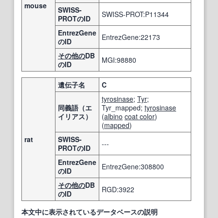
mouse
SWISS-
SWISS-PROT:P11344
PROTのID
EntrezGene
EntrezGene:22173
のID
その他の
DB
MGI:98880
のID
遺伝子名
C
tyrosinase
;
Tyr
;
同義語（エ
Tyr_mapped;
tyrosinase
イリアス）
(
albino
coat color
)
(
mapped
)
rat
SWISS-
---
PROTのID
EntrezGene
EntrezGene:308800
のID
その他の
DB
RGD:3922
のID
本文中に表示されているデータベースの説明