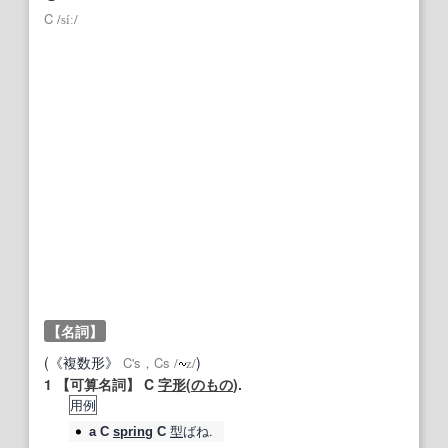
C
/
síː
/
【名詞】
(《複数形》
)
C's，Cs
/
z
/
1
【可算名詞】
C
字形
(
のもの
).
用例
型
ばね.
a
C
spring
C