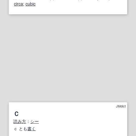
circa
;
cubic
JMdict
Ｃ
読み方
：
シー
ｃ とも
書く