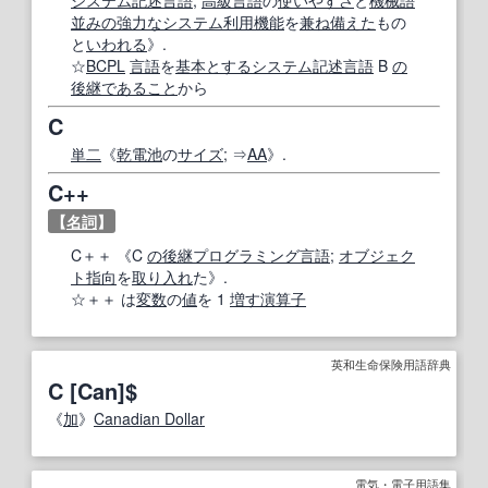
並みの
強力な
システム
利用
機能
を
兼ね備えた
もの
と
いわれる
》.
☆
BCPL
言語
を
基本とする
システム記述言語
B
の
後
継
であること
から
C
単二
《
乾電池
の
サイズ
; ⇒
AA
》.
C++
【
名詞
】
C＋＋ 《C
の後
継
プログラミング言語
;
オブジェク
ト指向
を
取り入れ
た》.
☆＋＋ は
変数
の
値
を 1
増す
演算子
英和生命保険用語辞典
C [Can]$
《
加
》
Canadian Dollar
電気・電子用語集