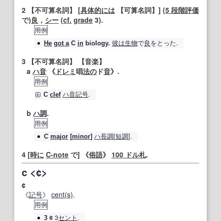
2
【不可算名詞】
[
具体的には
【可算名詞】
] (
5 段階評価
で)
良
，
シー
(
cf.
grade
3).
用例
彼は
生物
で
良
をとった.
He
got a
C
in
biology.
3
【不可算名詞】
【
音楽
】
a
ハ音
《
ドレミ
唱
法の
ド
音
》.
用例
ハ音記号
.
C
clef
b
ハ調
.
用例
ハ長調
[
短調
].
C
major
[
minor
]
4
[
時に
C‐note
で] 《
俗語
》
100 ドル札
.
c <¢>
¢
《
記号
》
cent
(s)
.
用例
3
セント
.
3 ¢