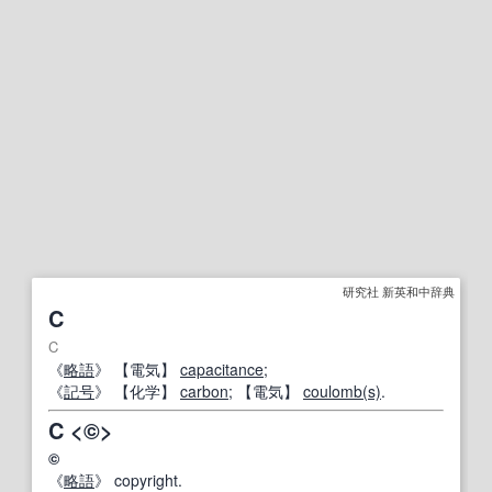
研究社 新英和中辞典
C
C
《
略語
》
【
電気
】
capacitance
;
《
記号
》
【化学】
carbon
;
【電気】
coulomb
(s)
.
C <©>
©
《
略語
》 copyright.