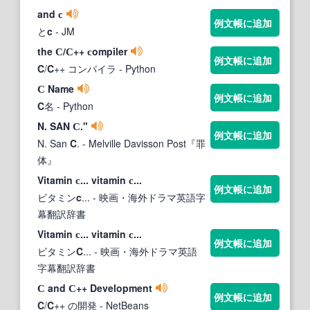
and
c
例文帳に追加
と
c
- JM
the
/
++
ompiler
C
C
c
例文帳に追加
C
/
C
++ コンパイラ
- Python
Name
C
例文帳に追加
C
名
- Python
N. SAN
."
C
例文帳に追加
N. San
C
.
- Melville Davisson Post『罪
体』
Vitamin
... vitamin
...
c
c
例文帳に追加
ビタミン
c
...
- 映画・海外ドラマ英語字
幕翻訳辞書
Vitamin
... vitamin
...
c
c
例文帳に追加
ビタミン
C
...
- 映画・海外ドラマ英語
字幕翻訳辞書
and
++ Development
C
C
例文帳に追加
C
/
C
++ の開発
- NetBeans