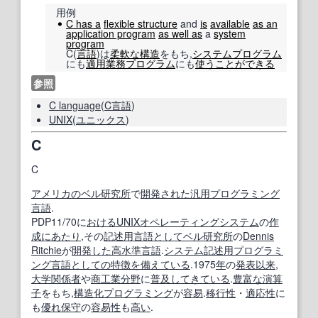
用例
C has a
flexible structure
and
is
available
as an
application program
as well as
a
system
program
C(
言語
)は
柔軟な
構造
をもち,
システムプログラム
にも
適用業務プログラム
にも
使うことができる
参照
C language
(
C言語
)
UNIX
(
ユニックス
)
C
C
アメリカの
ベル研究所
で
開発された
汎用プログラミング
言語
.
PDP11/70に
おける
UNIX
オペレーティングシステム
の
作
成
にあたり
,その
記述
用言
語
として
ベル研究所
の
Dennis
Ritchie
が
開発した
高水準言語
.
システム記述
用
プログラミ
ング言語
としての
特徴
を備えている
.1975
年
の
発表
以来
,
大学関係者
や
商工業
分野
に
普及
してき
ている
.
豊富な
演算
子
をもち,
構造化プログラミング
が
容易
.
移行性
・
適応性
に
も
優れ
保守
の
容易
性
も
高い
.