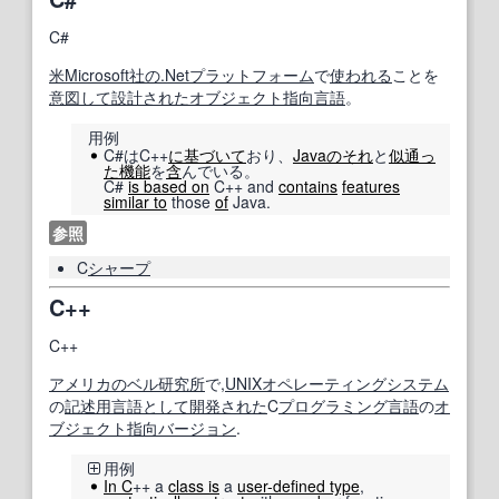
C#
米
Microsoft
社の
.Net
プラットフォーム
で
使われる
ことを
意図して
設計された
オブジェクト指向言語
。
用例
C#はC++
に基づいて
おり、
Java
のそれ
と
似通っ
た
機能
を
含
んでいる。
C#
is based on
C++ and
contains
features
similar to
those
of
Java.
参照
C
シャープ
C++
C++
アメリカの
ベル研究所
で,
UNIX
オペレーティングシステム
の
記述
用言
語
として
開発された
C
プログラミング言語
の
オ
ブジェクト指向
バージョン
.
用例
In C
++ a
class is
a
user-defined type
,