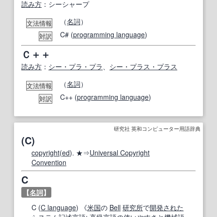
読み方
：シーシャープ
（
名詞
）
文法情報
C# (
programming language
)
対訳
Ｃ＋＋
読み方
：
シー・プラ・プラ
、
シー・プラス・プラス
（
名詞
）
文法情報
C++ (
programming language
)
対訳
研究社 英和コンピューター用語辞典
(C)
copyright
(
ed
). ★⇒
Universal Copyright
Convention
C
【
名詞
】
C (
C language
) 《
米国
の
Bell
研究所
で
開発された
システム記述言語
;
高級言語
の
使いやすさ
と
機械語