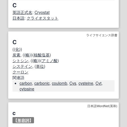
C
英語
正式
名
:
Cryostat
日本語
:
クライオスタット
ライフサイエンス辞書
C
((
化
))
炭素
, ((
略
))(
核酸塩基
)
シトシン
, ((
略
))(
アミノ酸
)
システイン
, (
単位
)
クーロン
関連語
carbon
,
carbonic
,
coulomb
,
Cys
,
cysteine
,
Cyt
,
cytosine
日本語WordNet(英和)
c
【
形容詞
】