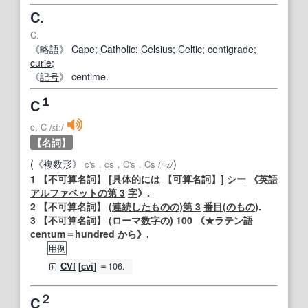
C.
C.
《
略語
》
Cape
;
Catholic
;
Celsius
;
Celtic
;
centigrade
;
curie
;
《
記号
》 centime.
１
C
c, C
/
síː
/
【名詞】
(《複数形》
)
c's，cs，C's，Cs
/
z
/
1
【不可算名詞】
[
具体的には
【可算名詞】
]
シー
《
英語
アルファベットの
第 3
字
》.
2
【不可算名詞】
(
連続した
ものの
)
第 3
番目
(
のもの
).
3
【不可算名詞】
(
ローマ数字
の)
100
《★
ラテン語
centum
＝
hundred
から》.
用例
＝106.
CVI
[
cvi
]
２
C