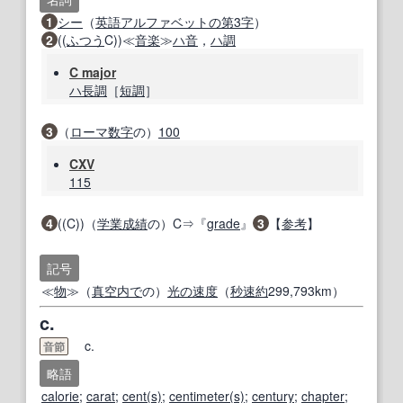
1
シー
（
英語
アルファベットの
第3
字
）
2
((
ふつう
C))≪
音楽
≫
ハ音
，
ハ調
C major
ハ長調
［
短調
］
3
（
ローマ数字
の）
100
CXV
115
4
((C))（
学業成績
の）C⇒『
grade
』
3
【
参考
】
記号
≪
物
≫（
真空内で
の）
光の
速度
（
秒速
約
299,793km）
c.
c.
音節
略語
calorie
;
carat
;
cent
(s)
;
centimeter
(s)
;
century
;
chapter
;