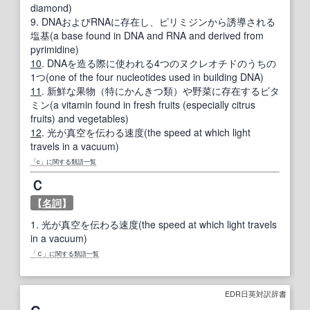
diamond)
9.
DNAおよびRNAに存在し、ピリミジンから誘導される
塩基(a base found in DNA and RNA and derived from
pyrimidine)
10
.
DNAを造る際に使われる4つのヌクレオチドのうちの
1つ(one of the four nucleotides used in building DNA)
11
.
新鮮な果物（特にかんきつ類）や野菜に存在するビタ
ミン(a vitamin found in fresh fruits (especially citrus
fruits) and vegetables)
12
.
光が真空を伝わる速度(the speed at which light
travels in a vacuum)
「c」に関する類語一覧
Ｃ
【
名詞
】
1.
光が真空を伝わる速度(the speed at which light travels
in a vacuum)
「Ｃ」に関する類語一覧
EDR日英対訳辞書