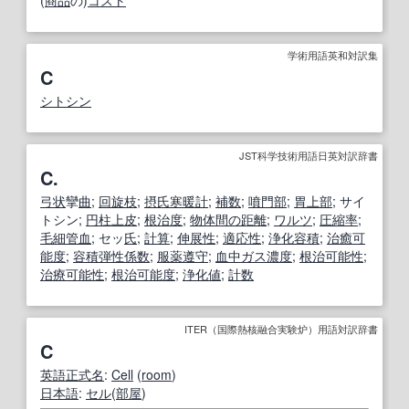
学術用語英和対訳集
C
シトシン
JST科学技術用語日英対訳辞書
C.
弓状
攣
曲
;
回旋枝
;
摂氏寒暖計
;
補数
;
噴門部
;
胃
上部
; サイ
トシン;
円柱上皮
;
根治
度
;
物体間の
距離
;
ワルツ
;
圧縮率
;
毛細管血
; セッ
氏
;
計算
;
伸展性
;
適応性
;
浄化
容積
;
治癒
可
能
度
;
容積弾性係数
;
服薬遵守
;
血中
ガス濃度
;
根治可能性
;
治療可能性
;
根治
可能
度
;
浄化値
;
計数
ITER（国際熱核融合実験炉）用語対訳辞書
C
英語
正式
名
:
Cell
(
room
)
日本語
:
セル
(
部屋
)