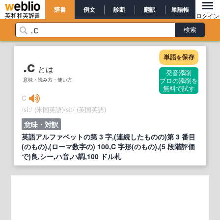
辞書
例文
診断
翻訳
単語帳
英和和英辞書
ログイン
単語
保存
を
.c
とは
発音添削
意味・読み方・使い方
プロの添削を
無料で試す
C
/
/
(米国英語)
/
/
(英国英語)
síː
si:
意味・対訳
英語アルファベットの第 3 字,(連続したものの)第 3 番目
(のもの),(ローマ数字の) 100,C 字形(のもの),(5 段階評価
で)良,シー,ハ音,ハ調,100 ドル札