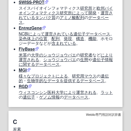
SWISS-PROT
スイスバイオインフォマティクス
研究所
と
欧州
バイ
オインフォマティクス
研究所
によって
開発
・
運営
さ
れている
タンパク質
の
アミノ酸配列
の
データベー
ス
。
EntrezGene
NCBI
によって
運営
されている
遺伝子データベース
。
染色体
上の
位置
、
配列
、
発現
、
構造
、
機能
、ホモロ
ジーデータなどが
含まれている
。
FlyBase
米英
の
大学の
ショウジョウバエ
の
研究者
など
により
運営
される
、
ショウジョウバエ
の
生態
や
遺伝子情報
に関する
データベース
。
MGI
様々な
プロジェクト
による
、
研究
用
マウス
の
遺伝
的
・
生物学的な
データ
を提供する
データベース
。
RGD
ウィスコンシン
医科大学
により
運営
される
、
ラット
の
遺伝子
・
ゲノム情報
の
データベース
。
Weblio専門用語対訳辞書
C
炭素