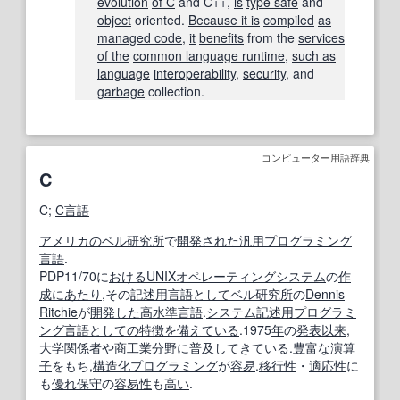
evolution
of C
and C++,
is
type safe
and
object
oriented.
Because it is
compiled
as
managed code
,
it
benefits
from the
services
of the
common language runtime
,
such as
language
interoperability
,
security
, and
garbage
collection.
コンピューター用語辞典
C
C;
C言語
アメリカの
ベル研究所
で
開発された
汎用プログラミング
言語
.
PDP11/70に
おける
UNIX
オペレーティングシステム
の
作
成
にあたり
,その
記述
用言
語
として
ベル研究所
の
Dennis
Ritchie
が
開発した
高水準言語
.
システム記述
用
プログラミ
ング言語
としての
特徴
を備えている
.1975
年
の
発表
以来
,
大学関係者
や
商工業
分野
に
普及
してき
ている
.
豊富な
演算
子
をもち,
構造化プログラミング
が
容易
.
移行性
・
適応性
に
も
優れ
保守
の
容易
性
も
高い
.