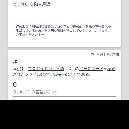
自動車用語
カテゴリ
Weblio専門用語対訳辞書はプログラムで機械的に意味や英語表現を
生成しているため、不適切な項目が含まれていることもあります。
ご了承くださいませ。
Weblio英和対訳辞書
.c
.cとは、
プログラミング言語
「C」の
ソースコード
が
記述
された
ファイル
に
付く
拡張子
の
ことで
ある。
C
Ｃ, ｃ, ド,
Ｃ言語
,
可
, ハ
C
シー
C#
Ｃ＃