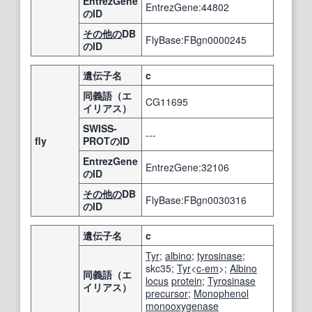
EntrezGene
EntrezGene:44802
のID
その他の
DB
FlyBase:FBgn0000245
のID
遺伝子名
c
同義語（エ
CG11695
イリアス）
SWISS-
---
fly
PROTのID
EntrezGene
EntrezGene:32106
のID
その他の
DB
FlyBase:FBgn0030316
のID
遺伝子名
c
Tyr
;
albino
;
tyrosinase
;
skc35;
Tyr
<
c-em
>;
Albino
同義語（エ
locus
protein
;
Tyrosinase
イリアス）
precursor
;
Monophenol
monooxygenase