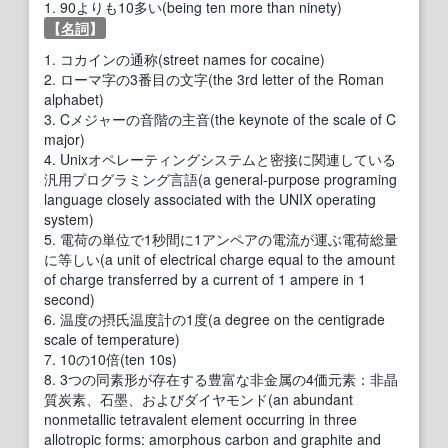
1.
90よりも10多い(being ten more than ninety)
【
名詞
】
1.
コカインの通称(street names for cocaine)
2.
ローマ字の3番目の文字(the 3rd letter of the Roman
alphabet)
3.
Cメジャーの音階の主音(the keynote of the scale of C
major)
4.
Unixオペレーティングシステムと密接に関連している
汎用プログラミング言語(a general-purpose programing
language closely associated with the UNIX operating
system)
5.
電荷の単位で1秒間に1アンペアの電流が運ぶ電荷総量
に等しい(a unit of electrical charge equal to the amount
of charge transferred by a current of 1 ampere in 1
second)
6.
温度の摂氏温度計の1度(a degree on the centigrade
scale of temperature)
7.
10の10倍(ten 10s)
8.
3つの同素形が存在する豊富な非金属の4価元素：非晶
質炭素、石墨、およびダイヤモンド(an abundant
nonmetallic tetravalent element occurring in three
allotropic forms: amorphous carbon and graphite and