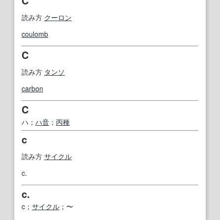
C
読み方
クーロン
coulomb
C
読み方
タンソ
carbon
C
ハ；
ハ音
；
丙種
c
読み方
サイクル
c.
c.
c；
サイクル
；〜