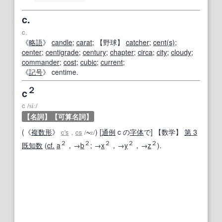
c.
c.
《
略語
》
candle
;
carat
;
【
野球
】
catcher
;
cent
(s)
;
center
;
centigrade
;
century
;
chapter
;
circa
;
city
;
cloudy
;
commander
;
cost
;
cubic
;
current
;
《
記号
》 centime.
２
c
c
/
síː
/
【名詞】
【可算名詞】
(《
複数形
》
) [
通例
c の
字体
で]
【
数学
】
第 3
c's
，
cs
/
z
/
２
２
２
２
２
既知数
(
cf.
a
，→
b
; →
x
，→
y
，→
z
).