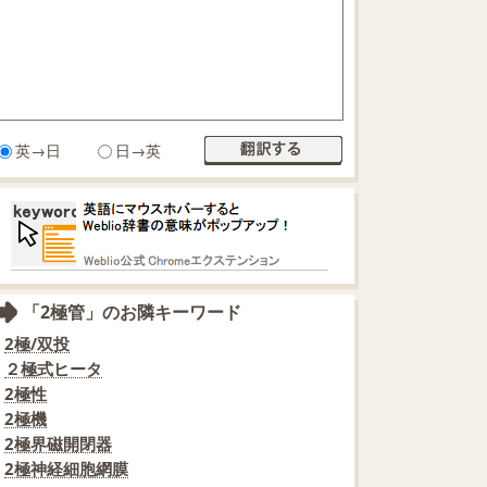
英→日
日→英
「2極管」のお隣キーワード
2極/双投
２極式ヒータ
2極性
2極機
2極界磁開閉器
2極神経細胞網膜