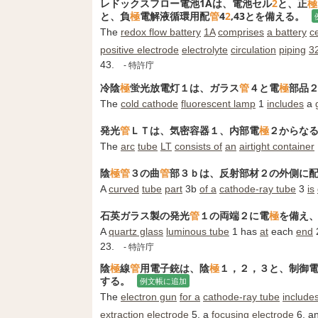
レドックスフロー電池1Aは、電池セル
2
と、正
極
と、負
極
電解液循環用配
管
4
2
,43とを備える。
The
redox flow battery
1A
comprises
a battery
ce
positive electrode
electrolyte
circulation
piping
3
43.
- 特許庁
冷陰
極
蛍光放電灯１は、ガラス
管
４と電
極
部品
The
cold cathode
fluorescent lamp
1
includes
a
発光
管
ＬＴは、気密容器１、内部電
極
２からな
The
arc
tube
LT
consists of
an
airtight container
陰
極
管
３の曲
管
部３ｂは、反射部材２の外側に
A
curved
tube
part
3b
of a
cathode-ray tube
3
is
石英ガラス製の発光
管
１の両端２に電
極
を備え
A
quartz glass
luminous tube
1 has
at
each
end
23.
- 特許庁
陰
極
線
管
用電子銃は、陰
極
１，２，３と、制御
する。
例文帳に追加
The
electron gun
for a
cathode-ray tube
include
extraction electrode
5, a
focusing electrode
6, a