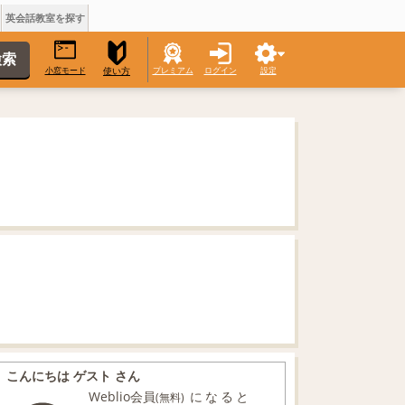
英会話教室を探す
小窓モード
プレミアム
ログイン
設定
使い方
こんにちは ゲスト さん
Weblio会員
になると
(無料)