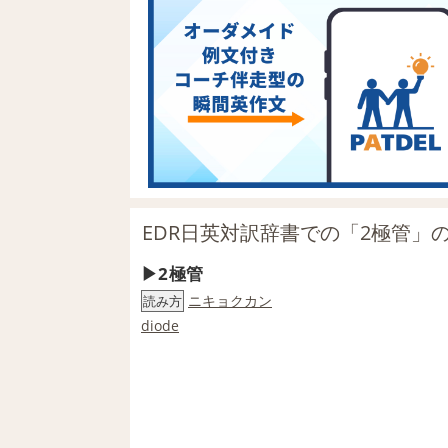
EDR日英対訳辞書での「2極管」
2極管
ニキョクカン
読み方
diode