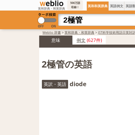
506万語
英和和英辞典
英語例文
英語
収録！
英和辞典・和英辞典
Weblio 辞書
>
英和辞典・和英辞典
>
JST科学技術用語日英対
意味
例文
(627件)
2極管の英語
diode
英訳・英語