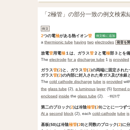
「2極管」の部分一致の例文検索
例文
2
つの電
極
がある熱イオン
管
例文帳に追加
a
thermionic tube
having
two
electrodes
発音を
放電
管
用電
極
１は、ガラス
管
２と電
極
部３とを
The
electrode
for a
discharge tube
1
is
provided
ガラス
管
(
2
)と、ガラス
管
(
2
)の両端に固定された
ガラス
管
(
2
)の内部に封入された希ガス及び水銀
The
cold cathode discharge
tube
is
provided
wit
the
glass tube
(2),
a luminous
layer
(5)
formed o
enclosed
inside
the
glass tube
(2).
- 特許庁
第二のブロック(
2
)は冷陰
極
管
(
2
0)ごとに一つず
At a
second
block
(2), each
cold-cathode
tube
is
基板(50)は冷陰
極
管
(
2
0)と同数のブロック(
2
)に