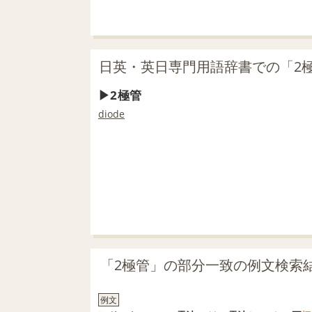
日英・英日専門用語辞書での「2
2極管
diode
「2極管」の部分一致の例文検索
例文