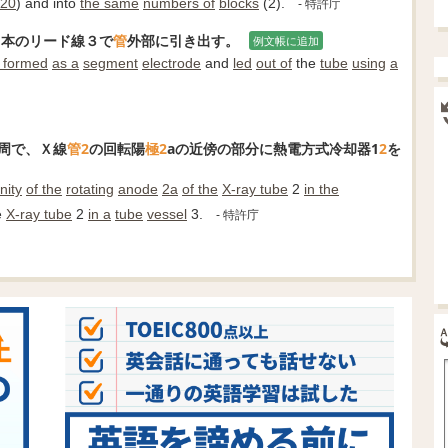
20
) and into
the same
numbers of
blocks
(2).
- 特許庁
１本のリード線３で
管
外部に引き出す。
例文帳に追加
s formed
as a
segment
electrode
and
led
out of
the
tube
using
a
周で、Ｘ線
管
2
の回転陽
極
2
aの近傍の部分に熱電方式冷却器1
2
を
inity
of the
rotating
anode
2a
of the
X-ray tube
2
in the
e
X-ray tube
2
in a
tube
vessel
3.
- 特許庁