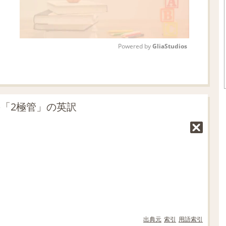
Powered by 
GliaStudios
M
u
t
の「2極管」の英訳
e
出典元
索引
用語索引