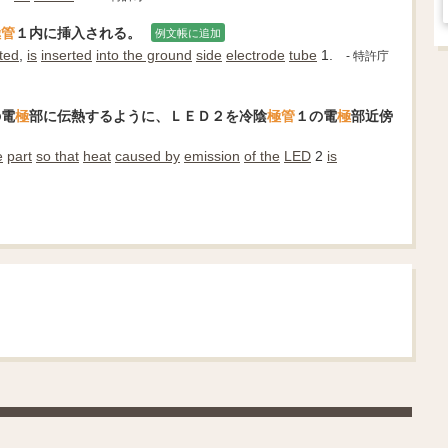
極
管
１内に挿入される。
例文帳に追加
tted
,
is
inserted
into the ground
side
electrode
tube
1.
- 特許庁
の電
極
部に伝熱するように、ＬＥＤ２を冷陰
極
管
１の電
極
部近傍
e
part
so that
heat
caused by
emission
of the
LED
2
is