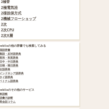
2極管
2極電気浴
2様担保方式
2機械フローショップ
2次
2次CPU
2次X層
weblioの他の辞書でも検索してみる
国語辞書
類語・反対語辞典
英和・和英辞典
日中・中日辞典
日韓・韓日辞典
古語辞典
インドネシア語辞典
タイ語辞典
ベトナム語辞典
weblioのその他のサービス
単語帳
語彙力診断
英会話コラム