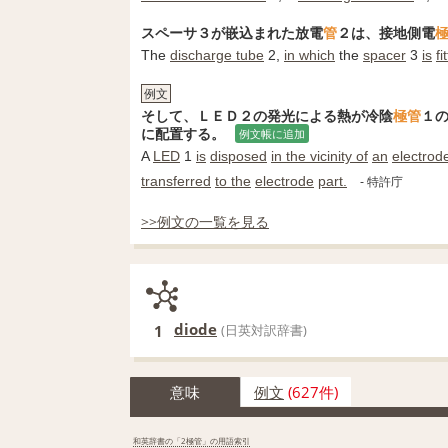
スペーサ３が嵌込まれた放電
管
２は、接地側電
The
discharge tube
2,
in which
the
spacer
3
is
fi
例文
そして、ＬＥＤ２の発光による熱が冷陰
極
管
１
に配置する。
例文帳に追加
A
LED
1
is
disposed
in the vicinity of
an
electrod
transferred
to the
electrode
part.
- 特許庁
>>例文の一覧を見る
diode
1
(日英対訳辞書)
意味
例文
(627件)
和英辞書の「2極管」の用語索引