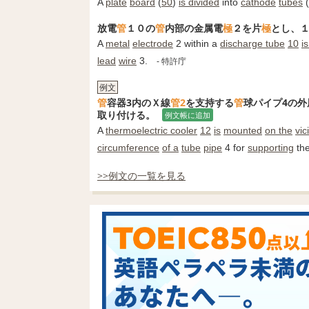
A
plate
board
(
50
)
is divided
into
cathode
tubes
(
放電
管
１０の
管
内部の金属電
極
２を片
極
とし、
A
metal
electrode
2 within a
discharge tube
10
i
lead
wire
3.
- 特許庁
例文
管
容器3内のＸ線
管
2
を支持する
管
球パイプ4の外
取り付ける。
例文帳に追加
A
thermoelectric cooler
12
is
mounted
on the
vic
circumference
of a
tube
pipe
4 for
supporting
th
>>例文の一覧を見る