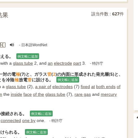
結果
該当件数 :
627
件
聞く
- 日本語WordNet
備える。
例文帳に追加
with a
glass tube
2, and
an
electrode
part
3.
- 特許庁
一対の電
極
(7)と、ガラス
管
(
2
)の内面に形成された発光層(5)と、
とを冷陰
極
放電
管
に設ける。
例文帳に追加
h a
glass tube
(2),
a pair of
electrodes
(7)
fixed
at
both ends
of
n
the
inside
face
of the
glass tube
(7),
rare gas
and
mercury
つ接続される。
例文帳に追加
connected
one by
one.
- 特許庁
分けられる。
例文帳に追加