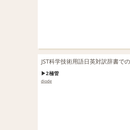
JST科学技術用語日英対訳辞書で
2極管
diode