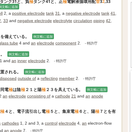
タンク31と、負
極
タンク41と、正
極
電解液循環用配
管
3
2
,33
例文帳に追加
ll
2, a
positive electrode
tank
31
, a
negative electrode
tank
41
,
2
,
33
and
negative electrode
electrolyte
circulation
piping
42
,
２を備えている。
例文帳に追加
glass tube
4 and
an
electrode
component
2.
- 特許庁
る。
例文帳に追加
1 and
an
inner
electrode
2.
- 特許庁
配置される。
例文帳に追加
disposed
outside of
a
reflecting
member
2.
- 特許庁
、同電
極
は陰
極
２１と陽
極
２３を具えている。
例文帳に追加
2
an
electrode
consisting of
a
cathode
21
and
an
anode
電
極
４と、電子流引出し電
極
５と、集束電
極
６と、陽
極
７とを有
s
cathodes
1, 2 and 3, a
control
electrode
4,
an
electron-flow
nd
an
anode
7.
- 特許庁