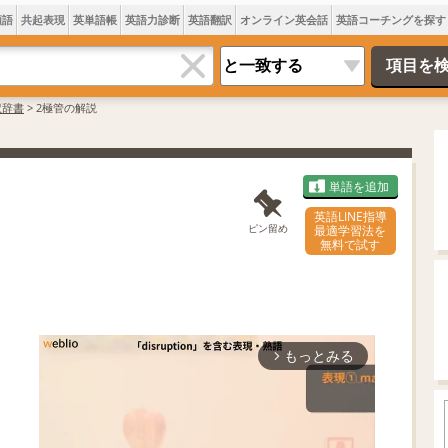
類語
共起表現
英単語帳
英語力診断
英語翻訳
オンライン英会話
英語コーチングを探す
訳辞書
>
2極管の解説
単語を追加
英語LINE指導
ピン留め
最適学習法を
無料で試す
もっとみる
arrow_forward_ios