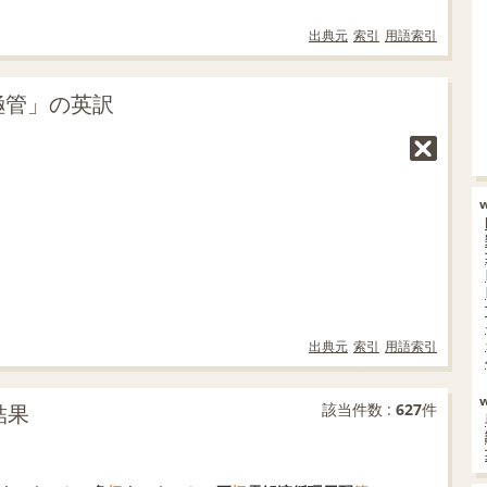
出典元
索引
用語索引
極管」の英訳
出典元
索引
用語索引
結果
該当件数 :
627
件