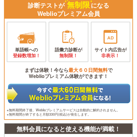
無制限
診断テストが
になる
Weblioプレミアム会員
単語帳への
語彙力診断が
サイト内広告が
登録数増加！
無制限！
非表示！
まずは体験！今なら
最大６０日間無料
で
Weblioプレミアム体験ができます！
※無料期間終了後、Weblioプレミアムサービスは自動的に解約されません。
※無料期間が終了すると月額330円(税込)が発生します。
無料会員になると使える機能が満載！