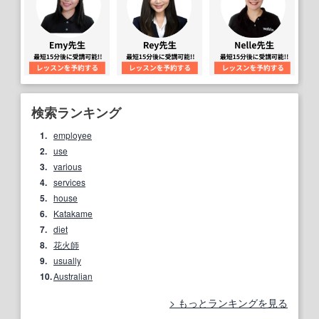
検索ランキング
1.
employee
2.
use
3.
various
4.
services
5.
house
6.
Katakame
7.
diet
8.
花火師
9.
usually
10.
Australian
もっとランキングを見る