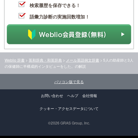
検索履歴を保存できる！
語彙力診断の実施回数増加！
Weblio 辞書
>
英和辞典・和英辞典
>
メール英語例文辞書
>
5人の助産師と3人
の保健師に半構成的インタビューをした。
の解説
パソコン版で見る
お問い合わせ
ヘルプ
会社情報
クッキー・アクセスデータについて
©2026 GRAS Group, Inc.