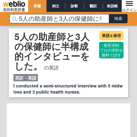
辞書
例文
診断
翻訳
単語帳
英和和英辞書
ログイン
5人の助産師と3人
単語
保存
を
の保健師に半構成
発音添削
プロの添削を
的インタビューを
無料で試す
した。
の英語
英訳・英語
I conducted a semi-structured interview with 5 midw
ives and 3 public health nurses.