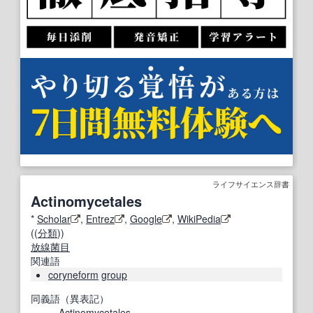
ライフサイエンス辞書
Actinomycetales
*
Scholar
,
Entrez
,
Google
,
WikiPedia
((
分類
))
放線菌目
関連語
coryneform
group
同義語（異表記）
Actinomycetales