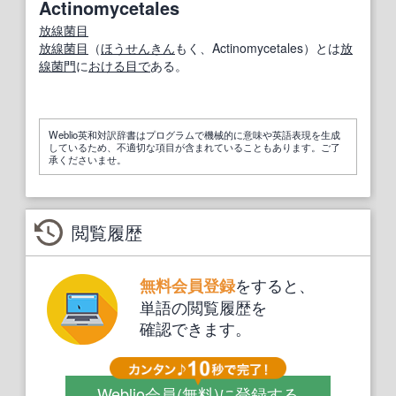
Actinomycetales
放線菌目
放線菌目
（
ほうせんきん
もく、Actinomycetales）とは
放
線菌
門
に
おける
目で
ある。
Weblio英和対訳辞書はプログラムで機械的に意味や英語表現を生成
しているため、不適切な項目が含まれていることもあります。ご了
承くださいませ。
閲覧履歴
をすると、
無料会員登録
単語の閲覧履歴を
確認できます。
Weblio会員
(無料)
に登録する