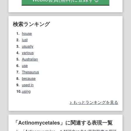
検索ランキング
1.
house
2.
just
3.
usually
4.
various
5.
Australian
6.
use
7.
Thesaurus
8.
because
9.
used in
10.
using
もっとランキングを見る
「Actinomycetales」に関連する表現一覧