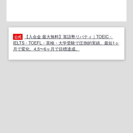
【入会金 最大無料】英語塾リバティ｜TOEIC・
公式
IELTS・TOEFL・英検・大学受験で圧倒的実績。最短1ヶ
月で変化、4.5〜6ヶ月で目標達成。