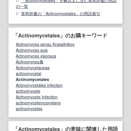
「Actinomycetales」を解説文に含む英和辞書の用語
の一覧
英和辞書の「Actinomycetales」の用語索引
「Actinomycetales」のお隣キーワード
Actinomyces sensu Krassilnikov
Actinomyces suis
Actinomyces viscosus
Actinomyces属
Actinomycetaceae
actinomycetal
Actinomycetales
Actinomycetales infection
actinomycete
Actinomycete Infection
actinomycetemcomitans
actinomycetes
「Actinomycetales」の意味に関連した用語