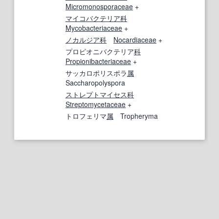
Micromonosporaceae
+
マイコバクテリア
科
Mycobacteriaceae
+
ノカルジア科
Nocardiaceae
+
プロピオニバクテリア
科
Propionibacteriaceae
+
サッカロポリスポラ
属
Saccharopolyspora
ストレプトマイセス科
Streptomycetaceae
+
トロフェリマ
属
Tropheryma