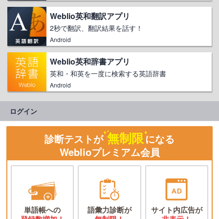
Weblio英和翻訳アプリ
2秒で翻訳、翻訳結果を話す！
Android
Weblio英和辞書アプリ
英和・和英を一度に検索する英語辞書
Android
ログイン
無制限
診断テストが
になる
Weblioプレミアム会員
単語帳への
語彙力診断が
サイト内広告が
登録数増加！
無制限！
非表示！