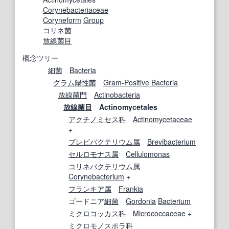
Corynebacteriaceae
Coryneform
Group
コリネ
菌
放線菌目
概念ツリー
細菌
Bacteria
グラム陽性菌
Gram-Positive Bacteria
放線菌
門
Actinobacteria
放線菌目
Actinomycetales
アクチノミセス科
Actinomycetaceae
+
ブレビバクテリウム属
Brevibacterium
セルロモナス属
Cellulomonas
コリネバクテリウム属
Corynebacterium
+
フランキア属
Frankia
ゴードニア
細菌
Gordonia
Bacterium
ミクロコッカス科
Micrococcaceae
+
ミクロモノスポラ科