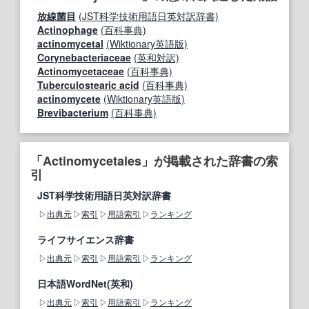
放線菌目
(JST科学技術用語日英対訳辞書)
Actinophage
(百科事典)
actinomycetal
(Wiktionary英語版)
Corynebacteriaceae
(英和対訳)
Actinomycetaceae
(百科事典)
Tuberculostearic acid
(百科事典)
actinomycete
(Wiktionary英語版)
Brevibacterium
(百科事典)
「Actinomycetales」が掲載された辞書の索
引
JST科学技術用語日英対訳辞書
出典元
索引
用語索引
ランキング
ライフサイエンス辞書
出典元
索引
用語索引
ランキング
日本語WordNet(英和)
出典元
索引
用語索引
ランキング