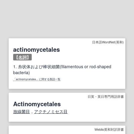
日本語WordNet(英和)
actinomycetales
【
名詞
】
1.
糸状体および棒状細菌(filamentous or rod-shaped
bacteria)
「actinomycetales」に関する類語一覧
日英・英日専門用語辞書
Actinomycetales
放線菌目
，
アクチノミセス
目
Weblio英和対訳辞書