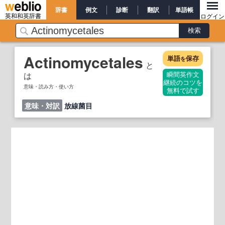
辞書
例文
診断
翻訳
単語帳
英和和英辞書
ログイン
Actinomycetales
単語
保存
を
と
は
瞬間英作文
継続のコツを
意味・読み方・使い方
無料で試す
意味・対訳
放線菌目