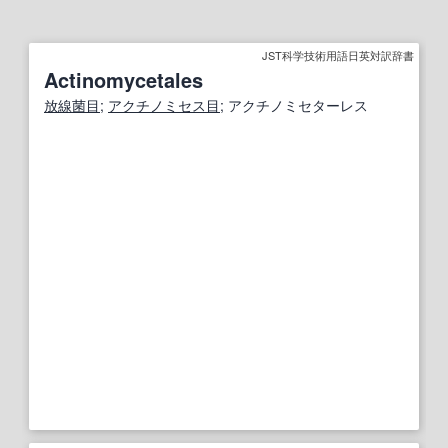
JST科学技術用語日英対訳辞書
Actinomycetales
放線菌目
;
アクチノミセス
目
; アクチノミセターレス