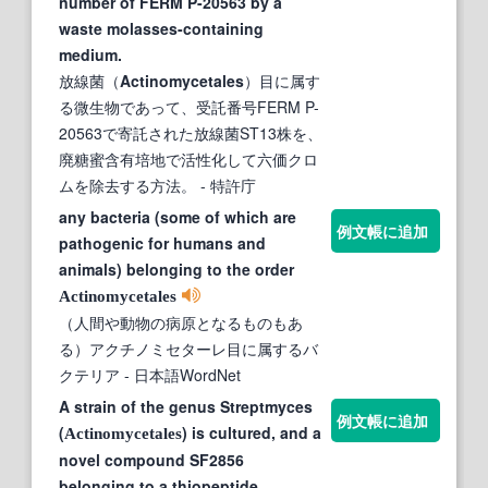
number of FERM P-20563 by a
waste molasses-containing
medium.
放線菌（
Actinomycetales
）目に属す
る微生物であって、受託番号FERM P-
20563で寄託された放線菌ST13株を、
廃糖蜜含有培地で活性化して六価クロ
ムを除去する方法。
- 特許庁
any bacteria (some of which are
例文帳に追加
pathogenic for humans and
animals) belonging to the order
Actinomycetales
（人間や動物の病原となるものもあ
る）アクチノミセターレ目に属するバ
クテリア
- 日本語WordNet
A strain of the genus Streptmyces
例文帳に追加
(
) is cultured, and a
Actinomycetales
novel compound SF2856
belonging to a thiopeptide