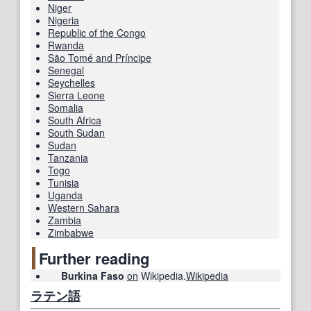
Niger
Nigeria
Republic of the Congo
Rwanda
São Tomé and Príncipe
Senegal
Seychelles
Sierra Leone
Somalia
South Africa
South Sudan
Sudan
Tanzania
Togo
Tunisia
Uganda
Western Sahara
Zambia
Zimbabwe
Further reading
Burkina Faso
on
Wikipedia.
Wikipedia
ラテン語