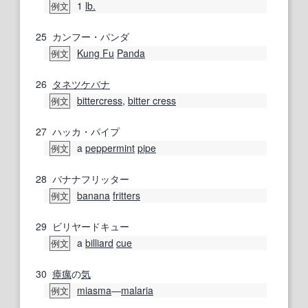
1
lb.
例文
25
カンフー・パンダ
Kung Fu
Panda
例文
26
タネツケバナ
bittercress
,
bitter cress
例文
27
ハッカ・パイプ
a
peppermint
pipe
例文
28
バナナフリッター
banana
fritters
例文
29
ビリヤードキュー
a
billiard
cue
例文
30
瘴癘
の
気
miasma
―
malaria
例文