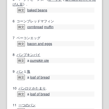
げん
豆
》.
baked beans
例文
6
コーンブレッドマフィン
cornbread
muffin
例文
7
ベーコンエッグ
bacon and eggs
例文
8
パンプキンパイ
a
pumpkin pie
例文
9
パン
１
塊
a
loaf of bread
例文
10
パン
ひとかたまり
.
a
loaf of bread
例文
11
一つの
パン