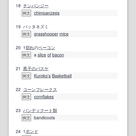
18
チンパンジー
chimpanzees
例文
19
バッタネズミ
grasshopper
mice
例文
20
1
切れ
の
ベーコン
a
slice
of
bacon
例文
21
黒子のバスケ
Kuroko
's
Basketball
例文
22
コーンフレークス
cornflakes
例文
23
バンディクート
類
bandicoots
例文
24
1
ポンド