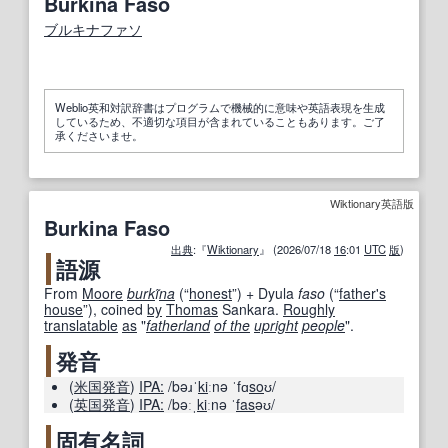
Burkina Faso
ブルキナファソ
Weblio英和対訳辞書はプログラムで機械的に意味や英語表現を生成
しているため、不適切な項目が含まれていることもあります。ご了
承くださいませ。
Wiktionary英語版
Burkina Faso
出典
:『
Wiktionary
』 (2026/07/18
16
:01
UTC
版
)
語源
From
Moore
burk
ĩ
na
(
“
honest
”
)
+
Dyula
faso
(
“
father
's
house
”
)
, coined
by
Thomas
Sankara.
Roughly
translatable
as
"
fatherland
of the
upright
people
".
発音
(
米国
発音
)
IPA:
/bəɹˈ
ki
ːnə ˈfɑ
so
ʊ/
(
英国
発音
)
IPA:
/bəːˌ
ki
ːnə ˈ
fas
əʊ/
固有名詞