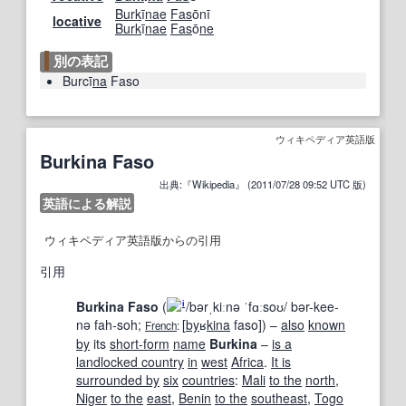
Burk
ī
nae
Fas
ōnī
locative
Burk
ī
nae
Fas
ō
ne
別の表記
Burcī
na
Faso
ウィキペディア英語版
Burkina Faso
出典:『Wikipedia』 (2011/07/28 09:52 UTC 版)
英語による解説
ウィキペディア英語版からの引用
引用
Burkina Faso
(
/
b
ər
ˌ
k
iː
n
ə
ˈ
f
ɑː
s
oʊ
/
bər-kee-
i
nə
fah-soh
;
[
by
ʁ
kina
faso]
) –
also
known
French
:
by
its
short-form
name
Burkina
–
is a
landlocked country
in
west
Africa
.
It is
surrounded by
six
countries
:
Mali
to the
north
,
Niger
to the
east
,
Benin
to the
southeast
,
Togo