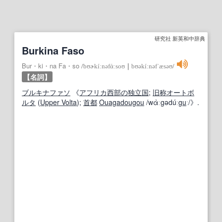
研究社 新英和中辞典
Burkina Faso
Bur・ki・na Fa・so
/
bʊɚkíːnəfάːsoʊ
｜
bʊəkíːnəfˈæsəʊ
/
【名詞】
ブルキナファソ
《
アフリカ
西部の
独立国
;
旧称
オートボ
ルタ
(
Upper Volta
);
首都
Ouagadougou
/wὰːgədúː
gu
ː/》.