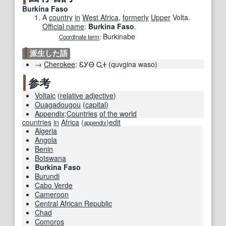
Burkina Faso
A
country
in
West Africa
,
formerly
Upper
Volta.
Official name
:
Burkina Faso
.
Burkinabe
Coordinate term
:
派生した語
→
Cherokee
:
ᏋᎩᎾ ᏩᏐ
(
quvgina waso
)
参考
Voltaic
(
relative adjective
)
Ouagadougou
(
capital
)
Appendix
:
Countries
of the world
countries
in
Africa
(
)
edit
appendix
Algeria
Angola
Benin
Botswana
Burkina Faso
Burundi
Cabo Verde
Cameroon
Central African Republic
Chad
Comoros