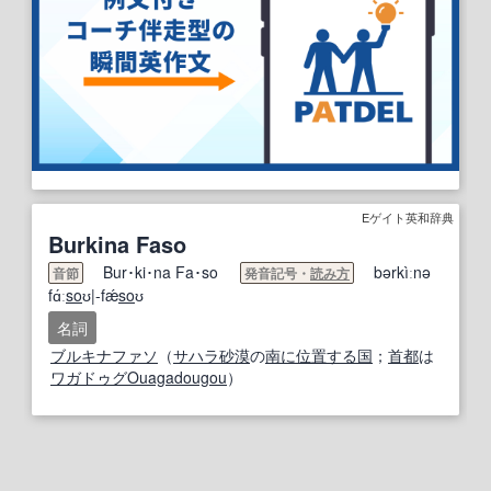
Eゲイト英和辞典
Burkina Faso
Bur･ki･na Fa･so
bərkìːnə
音節
発音記号・
読み方
fɑ́ː
so
ʊ|-fǽ
so
ʊ
名詞
ブルキナファソ
（
サハラ砂漠
の
南に
位置する
国
；
首都
は
ワガドゥグ
Ouagadougou
）