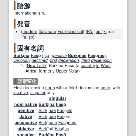
語源
Internationalism.
発音
(
modern
Italianate
Ecclesiastical
)
IPA:
[
bur
ˈ
ki
ː.na
ˈ
fa
ː.s̬o]
固有名詞
Burk
ī
na
Fas
ō
f
sg
(
genitive
Burk
ī
nae
Fas
ō
nis
)
;
variously
declined
,
first
declension
,
third
declension
(
New Latin
)
Burkina Faso
(a
country
in
West
Africa
,
formerly
Upper Volta
)
語形変化
First-declension
noun
with a third-declension
noun
, with
locative
,
singular
only.
singular
nominative
Burk
ī
na
Fas
ō
genitive
Burk
ī
nae
Fas
ō
nis
dative
Burk
ī
nae
Fas
ōnī
accusative
Burk
ī
nam
Fas
ō
nem
ablative
Burk
īnā
Fas
ō
ne
vocative
Burk
ī
na
Fas
ō