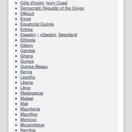
Côte d'Ivoire
,
Ivory Coast
Democratic Republic of the Congo
Djibouti
Egypt
Equatorial Guinea
Eritrea
Eswatini
~
eSwatini
,
Swaziland
Ethiopia
Gabon
Gambia
Ghana
Guinea
Guinea-Bissau
Kenya
Lesotho
Liberia
Libya
Madagascar
Malawi
Mali
Mauritania
Mauritius
Morocco
Mozambique
Namibia