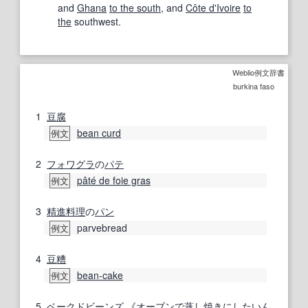
and
Ghana
to the south
, and
Côte d'Ivoire
to
the
southwest.
Weblio例文辞書
burkina faso
1
豆腐
bean curd
例文
2
フォワグラ
の
パテ
pâté de foie gras
例文
3
精進料理
の
パン
parvebread
例文
4
豆糟
bean-cake
例文
5
ベークドビーンズ 《
オーブン
で
蒸し焼きにした
いん