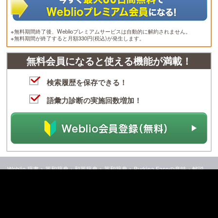
※無料期間終了後、Weblioプレミアムサービスは自動的に解約されません。
※無料期間が終了すると月額330円(税込)が発生します。
無料会員になると使える機能が満載！
検索履歴を保存できる！
語彙力診断の実施回数増加！
Weblio 辞書
>
英和辞典・和英辞典
>
英和辞典
>
Burkina Faso
の意味・解説
パソコン版で見る
お問い合わせ
ヘルプ
会社情報