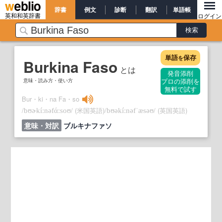
辞書
例文
診断
翻訳
単語帳
英和和英辞書
ログイン
単語
保存
を
Burkina Faso
とは
発音添削
意味・読み方・使い方
プロの添削を
無料で試す
Bur・ki・na Fa・so
/
/
(米国英語)
/
/
(英国英語)
bʊɚkíːnəfάːsoʊ
bʊəkíːnəfˈæsəʊ
意味・対訳
ブルキナファソ