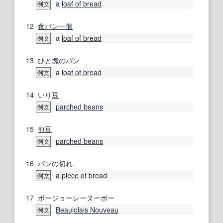
a
loaf of bread
例文
12
食パン
一個
a
loaf of bread
例文
13
ひと塊
の
パン
a
loaf of bread
例文
14
いり
豆
parched beans
例文
15
煎豆
parched beans
例文
16
パン
の
切れ
a piece of
bread
例文
17
ボージョーレーヌーボー
Beaujolais Nouveau
例文