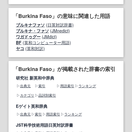
「Burkina Faso」の意味に関連した用語
ブルキナファソ
(日英対訳辞書)
ブルキナ・ファソ
(JMnedict)
ワガドゥグー
(JMdict)
BF
(英和コンピューター用語)
ヤコ
(英和対訳)
「Burkina Faso」が掲載された辞書の索引
研究社 新英和中辞典
出典元
索引
用語索引
ランキング
カテゴリ
品詞別索引
Eゲイト英和辞典
出典元
索引
用語索引
ランキング
JST科学技術用語日英対訳辞書