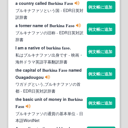
a country called
Burkina
Faso
例文帳に追加
ブルキナファソという国
- EDR日英対
訳辞書
a former name of
Burkina
Faso
例文帳に追加
ブルキナファソの旧称
- EDR日英対訳
辞書
I am a native of
.
burkina
faso
例文帳に追加
私はブルキナファソ出身です
- 映画・
海外ドラマ英語字幕翻訳辞書
the capital of
named
Burkina
Faso
例文帳に追加
Ouagadougou
ワガドグという,ブルキナファソの首
都
- EDR日英対訳辞書
the basic unit of money in
Burkina
例文帳に追加
Faso
ブルキナファソの通貨の基本単位
- 日
本語WordNet