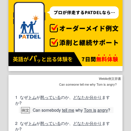
Weblio例文辞書
Can someone tell me why Tom is angry?
1
なぜ
トム
が
怒っている
のか、
どなたか
分かり
ます
か?
Can somebody
tell me
why
Tom is
angry
?
例文
2
なぜ
トム
が
怒っている
のか、
どなたか
分かり
ます
か?