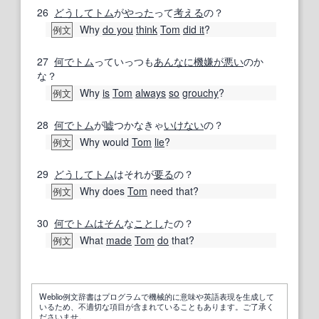
26
どうして
トム
が
やった
って
考える
の？
Why
do you
think
Tom
did it
?
例文
27
何で
トム
っていっつも
あんなに
機嫌が悪い
のか
な？
Why
is
Tom
always
so
grouchy
?
例文
28
何で
トム
が
嘘
つかなきゃ
いけない
の？
Why would
Tom
lie
?
例文
29
どうして
トム
はそれが
要る
の？
Why does
Tom
need that?
例文
30
何で
トム
はそん
な
ことし
たの？
What
made
Tom
do
that?
例文
Weblio例文辞書はプログラムで機械的に意味や英語表現を生成して
いるため、不適切な項目が含まれていることもあります。ご了承く
ださいませ。