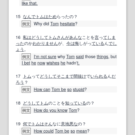
like that.
15
なんで
トム
はため
らったの？
Why did
Tom
hesitate
?
例文
16
私は
どうして
トム
さんが
あんな
ことを
言
っ
てしま
った
のか
わかりません
が、
今は
悔
しがっ
ている
ん
でし
ょう
。
I'm not sure
why
Tom
said
those
things
, but
例文
I bet
he
now
wishes
he
hadn'
t.
17
トム
って
どうして
そこまで
間抜け
で
いられる
ん
だ
ろう
？
How can
Tom be
so
stupid
?
例文
18
どうして
トム
のことを
知っている
の？
How do you know
Tom
?
例文
19
何で
トム
はそん
なに
意地悪な
の？
How could
Tom be
so
mean
?
例文