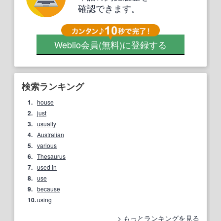
確認できます。
Weblio会員
(無料)
に登録する
検索ランキング
1.
house
2.
just
3.
usually
4.
Australian
5.
various
6.
Thesaurus
7.
used in
8.
use
9.
because
10.
using
もっとランキングを見る