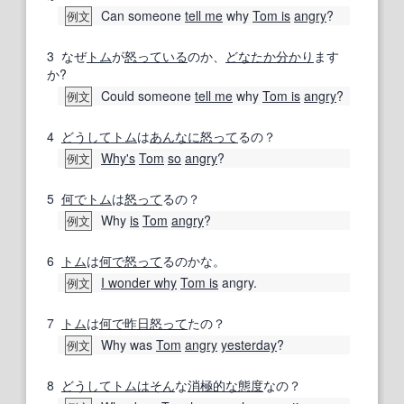
Can someone
tell me
why
Tom is
angry
?
例文
3
なぜ
トム
が
怒っている
のか、
どなたか
分かり
ます
か?
Could someone
tell me
why
Tom is
angry
?
例文
4
どうして
トム
は
あんなに
怒って
るの？
Why's
Tom
so
angry
?
例文
5
何で
トム
は
怒って
るの？
Why
is
Tom
angry
?
例文
6
トム
は
何で
怒って
るのかな。
I wonder why
Tom is
angry.
例文
7
トム
は
何で
昨日
怒って
たの？
Why was
Tom
angry
yesterday
?
例文
8
どうして
トム
はそん
な
消極的な
態度
なの？