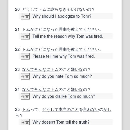
20
どうして
トム
に
謝
らなきゃ
いけない
の？
Why
should I
apologize
to
Tom
?
例文
21
トム
が
クビ
になった
理由を教えてください
。
Tell me
the reason why
Tom
was fired.
例文
22
トム
が
クビ
になった
理由を教えてください
。
Please tell me
why
Tom
was fired.
例文
23
なんでそんなに
トム
のこと
嫌いな
の？
Why
do you
hate
Tom
so much
?
例文
24
なんでそんなに
トム
のこと
嫌いな
の？
Why
do you
dislike
Tom
so much
?
例文
25
トム
って、
どうして
本当のこと
を
言わない
の
かし
ら
？
Why
doesn't
Tom
tell the truth
?
例文