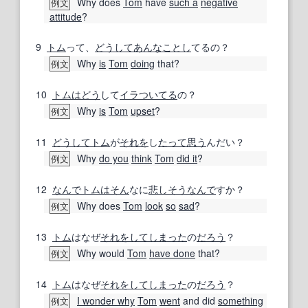
Why does
Tom
have
such a
negative
例文
attitude
?
9
トム
って、
どうして
あんな
ことし
てるの？
Why
is
Tom
doing
that?
例文
10
トム
はどう
して
イラ
ついてる
の？
Why
is
Tom
upset
?
例文
11
どうして
トム
が
それを
し
たって
思う
んだい？
Why
do you
think
Tom
did it
?
例文
12
なんで
トム
はそん
なに
悲
しそう
なんで
すか？
Why does
Tom
look
so
sad
?
例文
13
トム
はなぜ
それを
してしまった
の
だろう
？
Why would
Tom
have done
that?
例文
14
トム
はなぜ
それを
してしまった
の
だろう
？
I wonder why
Tom
went
and did
something
例文