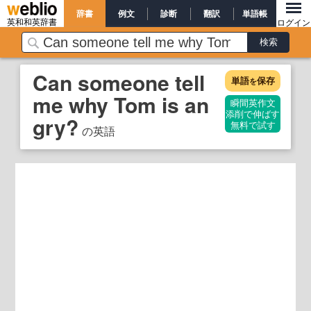
辞書
例文
診断
翻訳
単語帳
英和和英辞書
ログイン
Can someone tell
単語
保存
を
me why Tom is an
瞬間英作文
添削で伸ばす
gry?
無料で試す
の英語