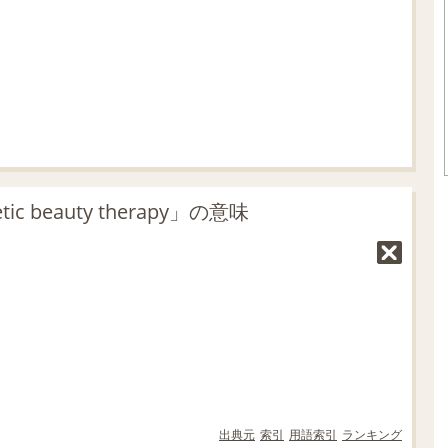
 beauty therapy」の意味
出典元
索引
用語索引
ランキング