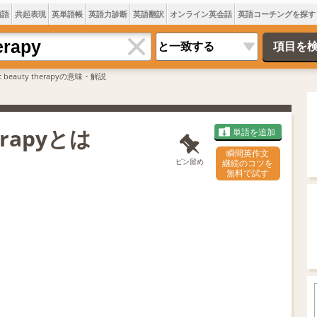
類語
共起表現
英単語帳
英語力診断
英語翻訳
オンライン英会話
英語コーチングを探す
ic beauty therapyの意味・解説
herapyとは
単語を追加
瞬間英作文
ピン留め
継続のコツを
無料で試す