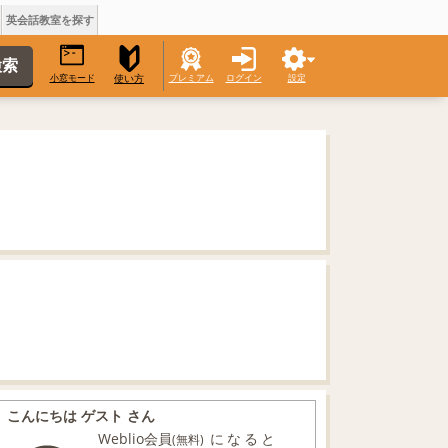
英会話教室を探す
小窓モード
プレミアム
ログイン
設定
使い方
こんにちは ゲスト さん
Weblio会員
になると
(無料)