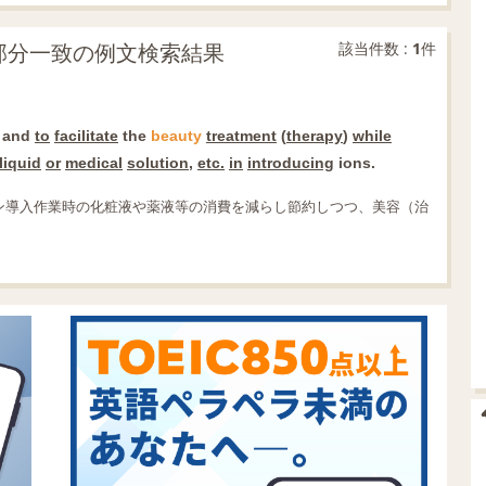
py」の部分一致の例文検索結果
該当件数 :
1
件
and
to
facilitate
the
beauty
treatment
(
therapy
)
while
liquid
or
medical
solution
,
etc.
in
introducing
ions.
ン導入作業時の化粧液や薬液等の消費を減らし節約しつつ、美容（治