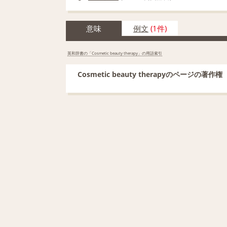
意味
例文
(1件)
英和辞書の「Cosmetic beauty therapy」の用語索引
Cosmetic beauty therapyのページの著作権