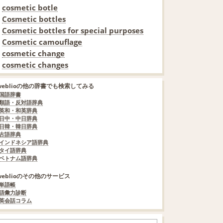
cosmetic botle
Cosmetic bottles
Cosmetic bottles for special purposes
Cosmetic camouflage
cosmetic change
cosmetic changes
weblioの他の辞書でも検索してみる
国語辞書
類語・反対語辞典
英和・和英辞典
日中・中日辞典
日韓・韓日辞典
古語辞典
インドネシア語辞典
タイ語辞典
ベトナム語辞典
weblioのその他のサービス
単語帳
語彙力診断
英会話コラム