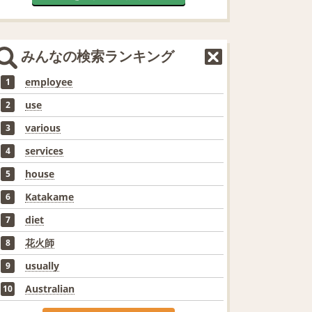
みんなの検索ランキング
employee
1
use
2
various
3
services
4
house
5
Katakame
6
diet
7
花火師
8
usually
9
Australian
10