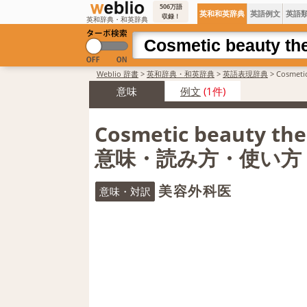
506万語
英和和英辞典
英語例文
英語
収録！
英和辞典・和英辞典
Weblio 辞書
>
英和辞典・和英辞典
>
英語表現辞典
>
Cosmet
意味
例文
(1件)
Cosmetic beauty t
意味・読み方・使い方
美容外科医
意味・対訳