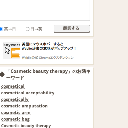
英→日
日→英
「Cosmetic beauty therapy」のお隣キ
ーワード
cosmetical
cosmetical acceptability
cosmetically
cosmetic amputation
cosmetic arm
cosmetic bag
Cosmetic beauty therapy