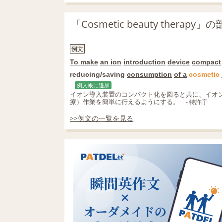
「Cosmetic beauty thera
例文
To make
an ion
introduction
device
compact
reducing/saving
consumption
of a
cosmetic
例文帳に追加
イオン導入装置のコンパクト化を図ると共に、イオ
療）作業を簡単に行えるようにする。
- 特許庁
>>例文の一覧を見る