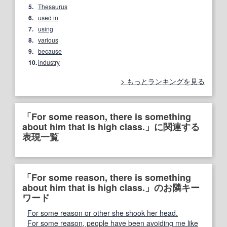
5.
Thesaurus
6.
used in
7.
using
8.
various
9.
because
10.
industry
もっとランキングを見る
「For some reason, there is something
about him that is high class.」に関連する
表現一覧
「For some reason, there is something
about him that is high class.」のお隣キー
ワード
For some reason or other she shook her head.
For some reason, people have been avoiding me like