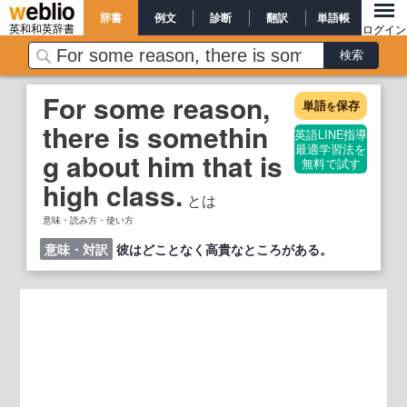
辞書
例文
診断
翻訳
単語帳
英和和英辞書
ログイン
For some reason,
単語
保存
を
there is somethin
英語LINE指導
最適学習法を
g about him that is
無料で試す
high class.
とは
意味・読み方・使い方
意味・対訳
彼はどことなく高貴なところがある。