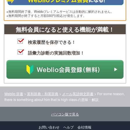
※無料期間終了後、Weblioプレミアムサービスは自動的に解約されません。
※無料期間が終了すると月額330円(税込)が発生します。
無料会員になると使える機能が満載！
検索履歴を保存できる！
語彙力診断の実施回数増加！
Weblio 辞書
>
英和辞典・和英辞典
>
メール英語例文辞書
>
For some reason,
there is something about him that is high class.
の意味・解説
パソコン版で見る
お問い合わせ
ヘルプ
会社情報