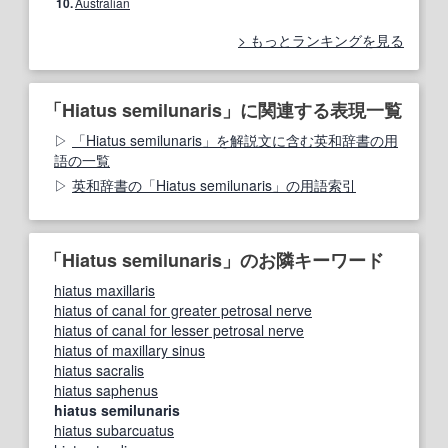
10.
Australian
もっとランキングを見る
「Hiatus semilunaris」に関連する表現一覧
「Hiatus semilunaris」を解説文に含む英和辞書の用
語の一覧
英和辞書の「Hiatus semilunaris」の用語索引
「Hiatus semilunaris」のお隣キーワード
hiatus maxillaris
hiatus of canal for greater petrosal nerve
hiatus of canal for lesser petrosal nerve
hiatus of maxillary sinus
hiatus sacralis
hiatus saphenus
hiatus semilunaris
hiatus subarcuatus