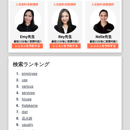
検索ランキング
1.
employee
2.
use
3.
various
4.
services
5.
house
6.
Katakame
7.
diet
8.
花火師
9.
usually