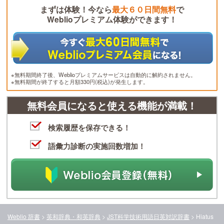
まずは体験！今なら
最大６０日間無料
で
Weblioプレミアム体験ができます！
※無料期間終了後、Weblioプレミアムサービスは自動的に解約されません。
※無料期間が終了すると月額330円(税込)が発生します。
無料会員になると使える機能が満載！
検索履歴を保存できる！
語彙力診断の実施回数増加！
Weblio 辞書
>
英和辞典・和英辞典
>
JST科学技術用語日英対訳辞書
>
Hiatus