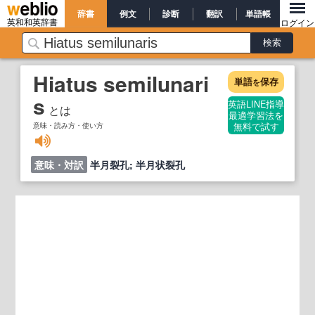
辞書
例文
診断
翻訳
単語帳
英和和英辞書
ログイン
Hiatus semilunari
単語
保存
を
s
英語LINE指導
とは
最適学習法を
意味・読み方・使い方
無料で試す
意味・対訳
半月裂孔; 半月状裂孔