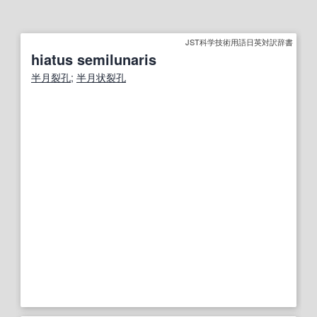
JST科学技術用語日英対訳辞書
hiatus semilunaris
半月裂孔
;
半月状裂孔