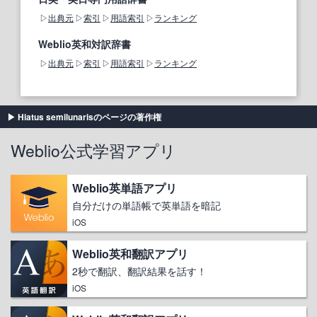
出典元
索引
用語索引
ランキング
Weblio英和対訳辞書
出典元
索引
用語索引
ランキング
Hiatus semilunarisのページの著作権
Weblio公式学習アプリ
Weblio英単語アプリ
自分だけの単語帳で英単語を暗記
iOS
Weblio英和翻訳アプリ
2秒で翻訳、翻訳結果を話す！
iOS