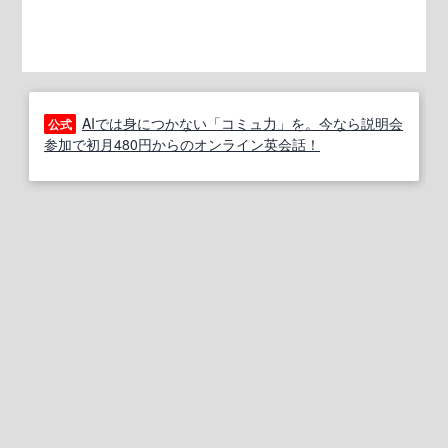
AIでは身につかない「コミュ力」を。今なら説明会
公式
参加で初月480円からのオンライン英会話！