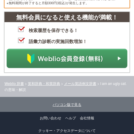
※無料期間が終了すると月額330円(税込)が発生します。
無料会員になると使える機能が満載！
検索履歴を保存できる！
語彙力診断の実施回数増加！
Weblio 辞書
>
英和辞典・和英辞典
>
メール英語例文辞書
>
I am an ugly cat.
の意味・解説
パソコン版で見る
お問い合わせ
ヘルプ
会社情報
クッキー・アクセスデータについて