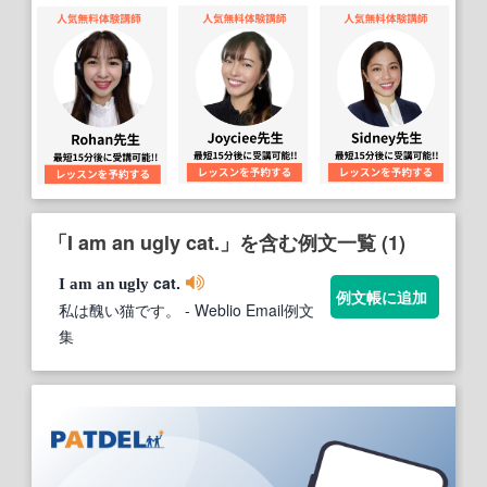
「I am an ugly cat.」を含む例文一覧 (1)
cat.
I
am
an
ugly
例文帳に追加
私は醜い猫です。
- Weblio Email例文
集