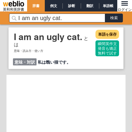
辞書
例文
診断
翻訳
単語帳
英和和英辞書
ログイン
I am an ugly cat.
単語
保存
を
と
は
瞬間英作文
発音も矯正
意味・読み方・使い方
無料で試す
意味・対訳
私は醜い猫です。