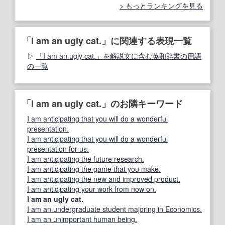
もっとランキングを見る
「I am an ugly cat.」に関連する表現一覧
「I am an ugly cat.」を解説文に含む英和辞書の用語
の一覧
「I am an ugly cat.」のお隣キーワード
I am anticipating that you will do a wonderful
presentation.
I am anticipating that you will do a wonderful
presentation for us.
I am anticipating the future research.
I am anticipating the game that you make.
I am anticipating the new and improved product.
I am anticipating your work from now on.
I am an ugly cat.
I am an undergraduate student majoring in Economics.
I am an unimportant human being.