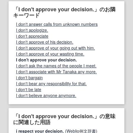
「I don't approve your decision.」のお隣
キーワード
I don't answer calls from unknown numbers
I don't apologize.
i don't appreciate
I don't approve of his decision.
I don't approve of your going out with him.
I don't approve of your wasting time.
I don't approve your decision.
I don't ask the names of the people I meet.
I don't associate with Mr Tanaka any more.
i don't bargain
I don't bear any responsibility for that.
i don't be late
I don't believe anyone anymore.
「I don't approve your decision.」の意味
に関連した用語
i respect your decision.
(Weblio例文辞書)