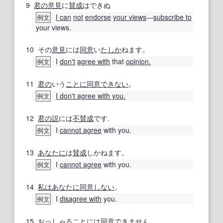
9
君の
意見
に
賛成
はできぬ
I can
not
endorse
your views
―
subscribe to
例文
your views.
10
その
意見
には
同意
い
たしか
ねます。
I
don't
agree with
that
opinion.
例文
11
君の
いう
ことに
同意できない
。
I don't agree with you.
例文
12
君の
説
には
不賛成
です.
I
cannot agree
with you.
例文
13
あなたに
は
賛成
しかねます。
I
cannot agree
with you.
例文
14
私は
あなたに
同意しない
。
I
disagree with
you.
例文
15
おっしゃる
ことに
は
同意
でき
ません
。