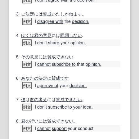
3
ご
決定
には
賛成
い
たしか
ねます。
I
disagree with
the
decision.
例文
4
ぼくは
君の
意見
には
同調
しない
.
I
don't
share
your
opinion.
例文
5
その
意見
には
賛成できない
.
I
cannot
subscribe to
that
opinion.
例文
6
あなたの
決定
に賛成です
I
approve of
your
decision.
例文
7
僕
は
君の
考え
には
賛成できない
。
I
don't
subscribe to
your idea.
例文
8
君の
行い
には
賛成できない
。
I
cannot
support
your conduct.
例文