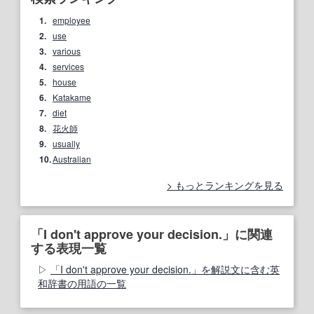
1.
employee
2.
use
3.
various
4.
services
5.
house
6.
Katakame
7.
diet
8.
花火師
9.
usually
10.
Australian
もっとランキングを見る
「I don't approve your decision.」に関連
する表現一覧
「I don't approve your decision.」を解説文に含む英
和辞書の用語の一覧