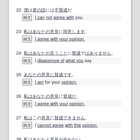
22
僕
は
君の
説
には
不賛成
だ
I can
not
agree with
you.
例文
23
私は
あなたの
意見
に
同意
します
。
I agree with your opinion.
例文
24
私は
あなたの
言うこと
に
賛成
で
はあり
ません
。
I
disapprove of
what you
say.
例文
25
あなたの
意見
に賛成です
。
I am
for your
opinion.
例文
26
私は
あなたの
意見
に
賛成だ
。
I agree with your opinion.
例文
27
私は
この
意見
に
賛成できません
。
I
cannot agree
with this
opinion.
例文
28
私は
あなた
と
意見
が
合わない
。