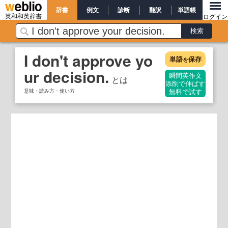
辞書
例文
診断
翻訳
単語帳
英和和英辞書
ログイン
I don't approve yo
単語
保存
を
ur decision.
瞬間英作文
とは
添削で伸ばす
意味・読み方・使い方
無料で試す