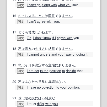
I can't go
along with
what you
said.
例文
16
おっしゃる
ことに
は
同意
でき
ません
。
I can't agree with you.
例文
17
どうも
賛成
しかねます。
Oh
,
I don't know
if I
agree with
you.
例文
18
私は
貴方
の
やり方
に
納得
でき
ません
。
I
cannot
understand
your
way
of
doing
it.
例文
19
私は
それを
決定する
立場
に
ありません
。
I am not
in the
position
to
decide
that.
例文
20
私は
あなたの
意見
に
異議
はない。
I have no objection to
your
opinion.
例文
21
僕
は
君の
説
には
不賛成
だ
I must
differ
with you
例文