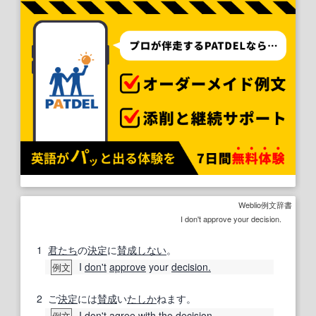
Weblio例文辞書
I don't approve your decision.
1
君たち
の
決定
に
賛成しない
。
I
don't
approve
your
decision.
例文
2
ご
決定
には
賛成
い
たしか
ねます。
I
don't
agree with
the
decision.
例文