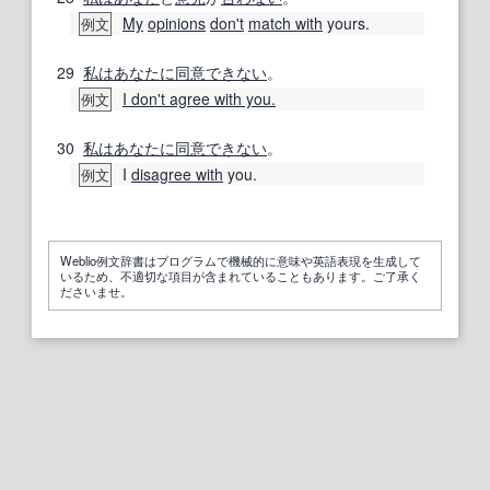
My
opinions
don't
match with
yours.
例文
29
私は
あなたに
同意できない
。
I don't agree with you.
例文
30
私は
あなたに
同意できない
。
I
disagree with
you.
例文
Weblio例文辞書はプログラムで機械的に意味や英語表現を生成して
いるため、不適切な項目が含まれていることもあります。ご了承く
ださいませ。