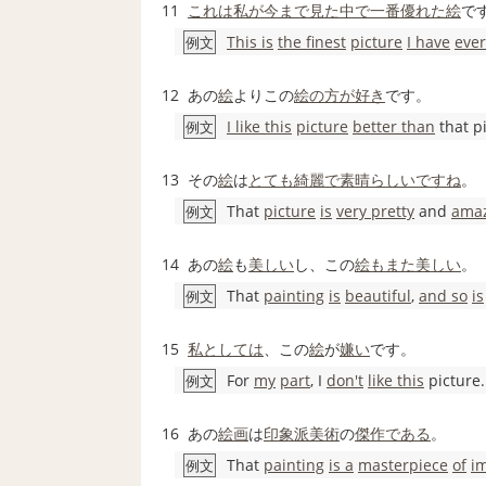
11
これは
私が
今まで見た中で一番
優れた
絵
で
This is
the finest
picture
I have
ever
例文
12
あの
絵
よりこの
絵
の方が好き
です。
I like this
picture
better than
that pi
例文
13
その
絵
は
とても綺麗
で素晴らしい
ですね
。
That
picture
is
very pretty
and
ama
例文
14
あの
絵
も
美しい
し、この
絵
もまた
美しい
。
That
painting
is
beautiful
,
and so
is
例文
15
私としては
、この
絵
が
嫌い
です。
For
my
part
, I
don't
like this
picture.
例文
16
あの
絵画
は
印象派
美術
の
傑作
である
。
That
painting
is a
masterpiece
of
im
例文