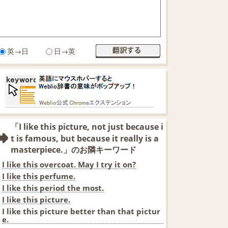
英→日
日→英
「I like this picture, not just because i
t is famous, but because it really is a
masterpiece.」のお隣キーワード
I like this overcoat. May I try it on?
I like this perfume.
I like this period the most.
I like this picture.
I like this picture better than that pictur
e.