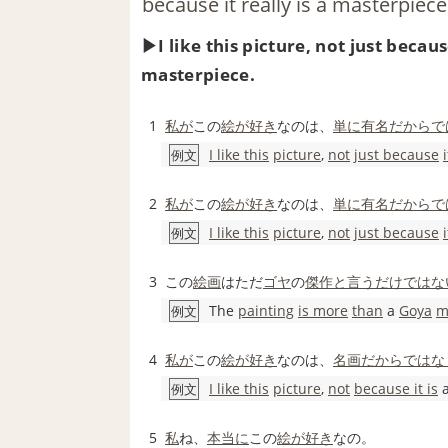
because it really is a mast
I like this picture, not just becaus
masterpiece.
1
私が
この
絵が好き
なのは、
単に
有名
だから
で
I like this
picture
,
not
just because
例文
2
私が
この
絵が好き
なのは、
単に
有名
だから
で
I like this
picture
,
not
just because
i
例文
3
この
絵画
はただ
ゴヤ
の
傑作
と言う
だけではな
The
painting
is more
than
a
Goya
m
例文
4
私が
この
絵が好き
なのは、
名画
だから
ではな
I like this
picture
,
not
because it is
例文
5
私
ね、
本当に
この
絵が好き
なの。