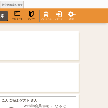
英会話教室を探す
小窓モード
プレミアム
ログイン
設定
使い方
こんにちは ゲスト さん
Weblio会員
になると
(無料)