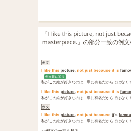
「I like this picture, not just beca
masterpiece.」の部分一致の例
例文
I
like
this
picture
,
not
just
because
it
is
famo
例文帳に追加
私がこの絵が好きなのは、単に有名だからではなく
I
like
this
picture
,
not
just
because
it
is
famo
私がこの絵が好きなのは、単に有名だからではなく
例文
I
like
this
picture
,
not
just
because
it
's
famo
私がこの絵が好きなのは、単に有名だからではなく
>>例文の一覧を見る