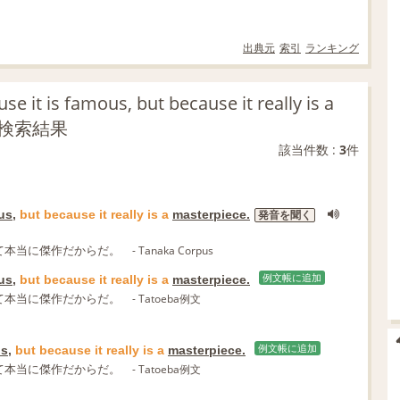
出典元
索引
ランキング
use it is famous, but because it really is a
文検索結果
該当件数 :
3
件
us
,
but
because
it
really
is
a
masterpiece.
発音を聞く
て本当に傑作だからだ。
- Tanaka Corpus
us
,
but
because
it
really
is
a
masterpiece.
例文帳に追加
て本当に傑作だからだ。
- Tatoeba例文
us
,
but
because
it
really
is
a
masterpiece.
例文帳に追加
て本当に傑作だからだ。
- Tatoeba例文