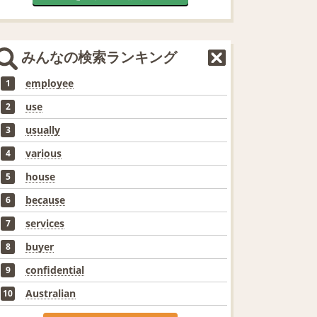
みんなの検索ランキング
employee
1
use
2
usually
3
various
4
house
5
because
6
services
7
buyer
8
confidential
9
Australian
10