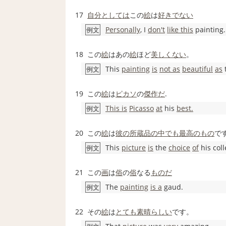
17
自分としては
この
絵
は
好き
でない
Personally
, I
don't
like this
painting.
例文
18
この
絵
はあの
絵
ほど
美しくない
。
This
painting
is
not as
beautiful
as
t
例文
19
この
絵
は
ピカソ
の
傑作だ
.
This is
Picasso
at
his
best.
例文
20
この
絵
は
彼の
所蔵
品
の中でも
最高のもの
で
This
picture
is
the
choice
of
his coll
例文
21
この
画
は
俗
の
俗
なる
ものだ
The
painting
is a
gaud.
例文
22
その
絵
は
とても素晴らしい
です。