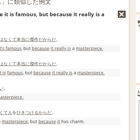
erpiece.」に類似した例文
e it is famous, but because it really is a
はなくて
本当に
傑作だ
からだ
。
it's famous
, but
because
it really is
a
masterpiece.
はなくて
本当に
傑作だ
からだ
。
t is
famous
, but
because
it really is
a
masterpiece.
い
。
asterpiece.
くて
人
を
ひきつける
からだ
。
a
masterpiece
, but
because
it
has charm.