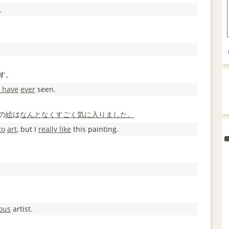
.
す。
I have
ever
seen.
の
絵
は
なんとなく
すごく
気に入りました。
to
art
, but I
really like
this painting.
ous
artist.