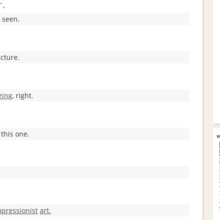
す。
seen.
cture.
zing
, right.
this one.
pressionist
art.