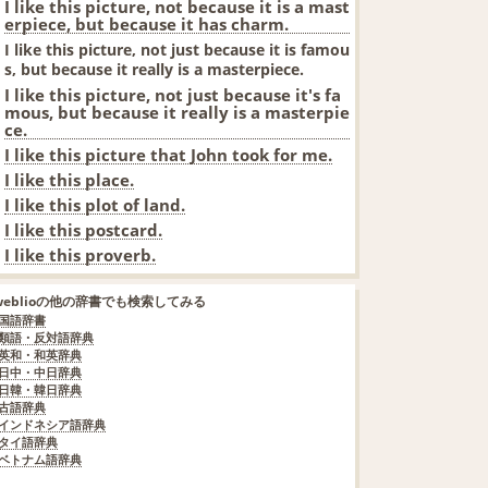
I like this picture, not because it is a mast
erpiece, but because it has charm.
I like this picture, not just because it is famou
s, but because it really is a masterpiece.
I like this picture, not just because it's fa
mous, but because it really is a masterpie
ce.
I like this picture that John took for me.
I like this place.
I like this plot of land.
I like this postcard.
I like this proverb.
weblioの他の辞書でも検索してみる
国語辞書
類語・反対語辞典
英和・和英辞典
日中・中日辞典
日韓・韓日辞典
古語辞典
インドネシア語辞典
タイ語辞典
ベトナム語辞典