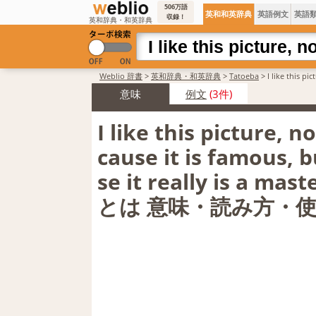
506万語
英和和英辞典
英語例文
英語
収録！
英和辞典・和英辞典
Weblio 辞書
>
英和辞典・和英辞典
>
Tatoeba
>
I like this p
味・解説
意味
例文
(3件)
I like this picture, n
cause it is famous, 
se it really is a mast
とは 意味・読み方・