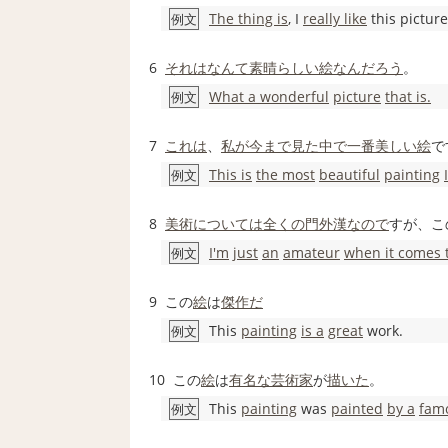
The thing is
, I
really like
this picture
例文
6
それは
なんて素晴らしい
絵
なんだろう
。
What a wonderful
picture
that is.
例文
7
これは
、
私が
今まで見た中で一番
美しい
絵
で
This is
the most
beautiful
painting
例文
8
美術
については
全くの
門外漢
なので
すが、こ
I'm
just
an
amateur
when it comes 
例文
9
この
絵
は
傑作だ
This
painting
is a
great
work.
例文
10
この
絵
は
有名な
芸術家
が
描いた
。
This
painting
was
painted
by a
fam
例文