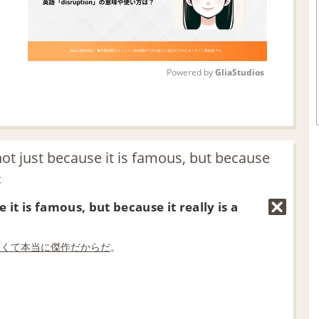
Powered by 
GliaStudios
M
u
t
ot just because it is famous, but because
e
味
e it is famous, but because it really is a
なくて
本当に
傑作だ
からだ
。