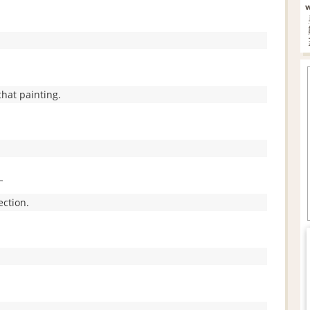
hat painting.
す
ection.