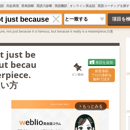
類語
共起表現
英単語帳
英語力診断
英語翻訳
オンライン英会話
英語コーチングを探す
icture, not just because it is famous, but because it really is a masterpiece.の意
ot just be
but becau
単語を追加
発音添削
erpiece.
ピン留め
プロの添削を
無料で試す
使い方
もっとみる
arrow_forward_ios