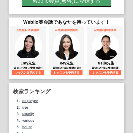
Weblio会員
(無料)
に登録する
Weblio英会話であなたを待っています！
検索ランキング
1.
employee
2.
use
3.
usually
4.
various
5.
house