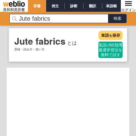
辞書
例文
診断
翻訳
単語帳
英和和英辞書
ログイン
単語
保存
を
Jute fabrics
とは
英語LINE指導
意味・読み方・使い方
最適学習法を
無料で試す