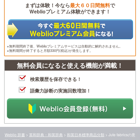
まずは体験！今なら
最大６０日間無料
で
Weblioプレミアム体験ができます！
※無料期間終了後、Weblioプレミアムサービスは自動的に解約されません。
※無料期間が終了すると月額330円(税込)が発生します。
無料会員になると使える機能が満載！
検索履歴を保存できる！
語彙力診断の実施回数増加！
Weblio 辞書
>
英和辞典・和英辞典
>
和英日本標準商品分類
>
Jute fabrics
の意