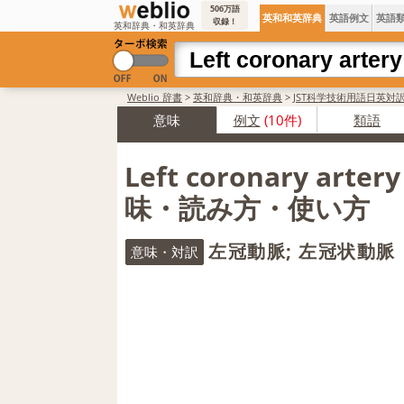
506万語
英和和英辞典
英語例文
英語
収録！
英和辞典・和英辞典
Weblio 辞書
>
英和辞典・和英辞典
>
JST科学技術用語日英対
意味
例文
(10件)
類語
Left coronary arte
味・読み方・使い方
左冠動脈; 左冠状動脈
意味・対訳