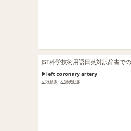
JST科学技術用語日英対訳辞書での「Lef
left coronary artery
左冠動脈
;
左冠状動脈