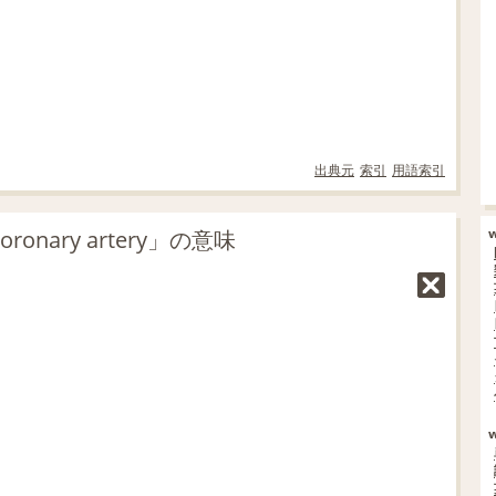
出典元
索引
用語索引
ronary artery」の意味