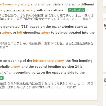
left
coronary
artery
and a
left
ventricle
and also
to
different
tery
and a
radial
artery
with one catheter.
例文帳に追加
脈と左心室のような異なる目的部位に対応可能であり、また、例えば
可能である、多目的型の心臓カテーテルを提供すること。
- 特許庁
be
generated
(712)
based on the
major
arteries
such as
g
artery
,
or
left
circumflex
artery
to be
incorporated
into the
り詳細なスコアとが、右冠動脈、左前下行動脈、または左回旋動脈な
 特許庁
at
an
opening
of the
left
coronary
artery
,
the first
bending
phalic
artery
, and
the second
bending
portion
24
is
all
of an
ascending aorta
on the opposite side
to the
加
屈曲部２０が腕頭動脈内に位置するように形状付けられ、かつ、第２
内壁に接触し得るように形状付けられている。
- 特許庁