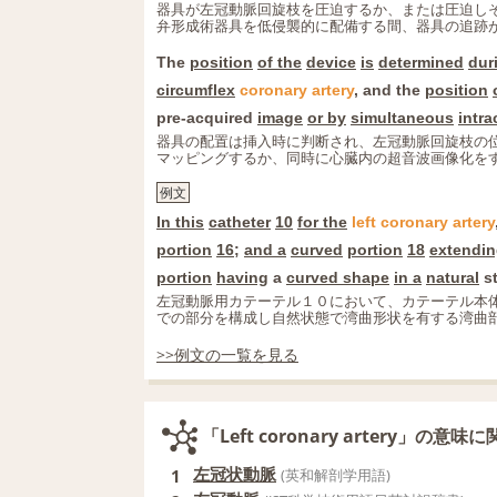
器具が左冠動脈回旋枝を圧迫するか、または圧迫し
弁形成術器具を低侵襲的に配備する間、器具の追跡
The
position
of the
device
is
determined
dur
circumflex
coronary
artery
, and the
position
pre-acquired
image
or by
simultaneous
intra
器具の配置は挿入時に判断され、左冠動脈回旋枝の
マッピングするか、同時に心臓内の超音波画像化を
例文
In this
catheter
10
for the
left
coronary
artery
portion
16
;
and a
curved
portion
18
extendi
portion
having
a
curved shape
in a
natural
st
左冠動脈用カテーテル１０において、カテーテル本
での部分を構成し自然状態で湾曲形状を有する湾曲
>>例文の一覧を見る
「Left coronary artery」の意
左冠状動脈
1
(英和解剖学用語)