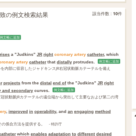
の部分一致の例文検索結果
該当件数 :
10
件
例文帳に追加
rises
a "Judkins"
JR
right
coronary
artery
catheter
, which
oronary
artery
catheter
that
distally
protrudes.
例文帳に追加
ルを内部に収容したジャドキンスJR右冠状動脈カテーテルを備え
r
projects
from the
distal
end of
the "Judkins"
JR
right
y and secondary
curves.
例文帳に追加
右冠状動脈JRカテーテルの遠位端から突出して主要なおよび第二の湾
tery
,
improved
in
operability
, and
an
engaging
method
その係合方法を提供する。
- 特許庁
catheter
which
enables
adaptation
to
different
desired