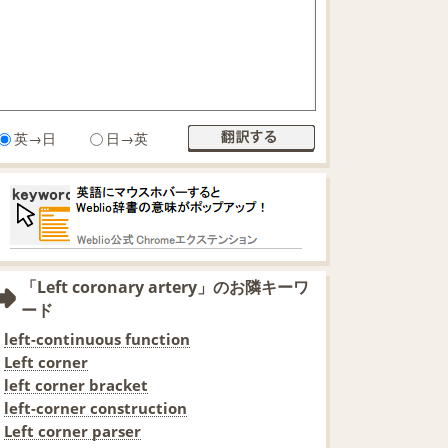
英→日
日→英
「Left coronary artery」のお隣キーワ
ード
left-continuous function
Left corner
left corner bracket
left-corner construction
Left corner parser