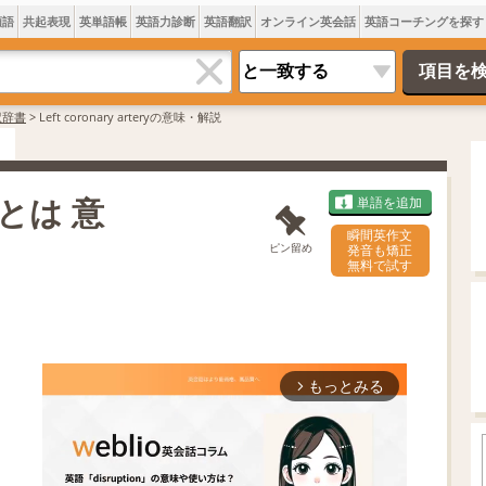
類語
共起表現
英単語帳
英語力診断
英語翻訳
オンライン英会話
英語コーチングを探す
訳辞書
>
Left coronary arteryの意味・解説
ryとは 意
単語を追加
瞬間英作文
ピン留め
発音も矯正
無料で試す
もっとみる
arrow_forward_ios