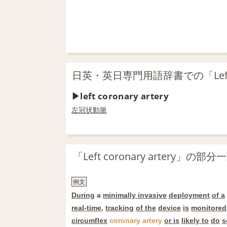
日英・英日専門用語辞書での「Left co
left coronary artery
左冠状動脈
「Left coronary artery」
例文
During
a
minimally invasive
deployment
of a
real-time
,
tracking
of the
device
is
monitored
circumflex
coronary
artery
or is
likely to
do
s