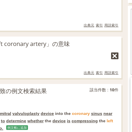
出典元
索引
用語索引
ronary artery」の意味
出典元
索引
用語索引
の部分一致の例文検索結果
該当件数 :
10
件
mitral
valvuloplasty
device
into the
coronary
sinus
near
to
determine
whether
the
device
is
compressing
the
left
o.
例文帳に追加