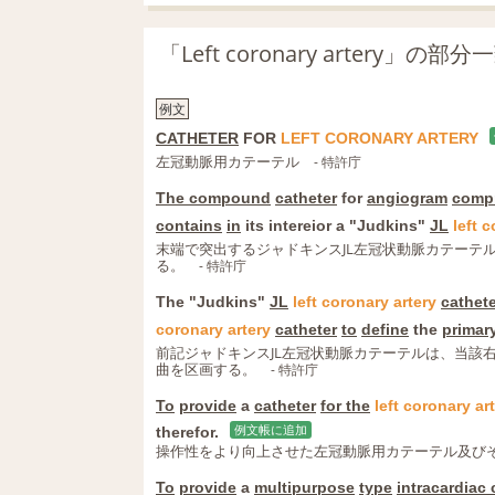
「Left coronary artery」
例文
CATHETER
FOR
LEFT
CORONARY
ARTERY
左冠動脈用カテーテル
- 特許庁
The compound
catheter
for
angiogram
comp
contains
in
its intereior a "Judkins"
JL
left
c
末端で突出するジャドキンスJL左冠状動脈カテーテ
る。
- 特許庁
The "Judkins"
JL
left
coronary
artery
cathete
coronary
artery
catheter
to
define
the
primar
前記ジャドキンスJL左冠状動脈カテーテルは、当該
曲を区画する。
- 特許庁
To
provide
a
catheter
for the
left
coronary
ar
therefor.
例文帳に追加
操作性をより向上させた左冠動脈用カテーテル及び
To
provide
a
multipurpose
type
intracardiac 