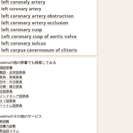
left coronaly artery
left coronary artery
left coronary artery obstruction
left coronary artery occlusion
left coronary cusp
Left coronary cusp of aortic valve
left coronary sulcus
left corpus cavernosum of clitoris
weblioの他の辞書でも検索してみる
国語辞書
類語・反対語辞典
英和・和英辞典
日中・中日辞典
日韓・韓日辞典
古語辞典
インドネシア語辞典
タイ語辞典
ベトナム語辞典
weblioのその他のサービス
単語帳
語彙力診断
英会話コラム