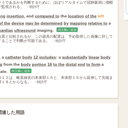
そうであるかを判断するために、ほぼリアルタイムで冠静脈洞に僧帽
が監視される。
- 特許庁
ing
insertion
, and
compared to
the
location
of the
left
of the
device
may be
determined
by
mapping
relative to
a
cardiac
ultrasound
imaging.
例文帳に追加
位置と比較されるが、この器具の配置は、予め取得した画像に対して
することで判断が可能である。
- 特許庁
, a
catheter
body
12
includes
: a
substantially
linear
body
ng
from the
body
portion
16
to the
distal
end
to form
a
ate.
例文帳に追加
体１２は、略直線状の本体部１６と、本体部１６から延伸して先端ま
部１８とからなる。
- 特許庁
味に関連した用語