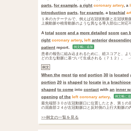
parts
,
for example
,
a right
coronary
artery
, a
introduction
parts
,
for example
, a
brachial
ar
１本のカテーテルで、例えば右冠状動脈と左冠状動
上腕動脈や橈骨動脈のような異なる導入部位に対応
A
total
score
and a
more detailed
score
can 
right
coronary
artery
,
left
anterior
descendin
patient
report.
例文帳に追加
患者の報告に組み込まれるために、総スコアと、よ
どの主な動脈に基づいて生成される（７１２）。
-
例文
When the
most
tip
end
portion
30
is
located
portion
20
is
shaped
to
locate
in a
brachioce
shaped
to come
into
contact
with
an
inner w
opening
of the
left
coronary
artery
.
例文帳に追
最先端部３０が左冠動脈口に位置したとき、第１の
の屈曲部２４が左冠動脈口と反対側の上行大動脈の
>>例文の一覧を見る