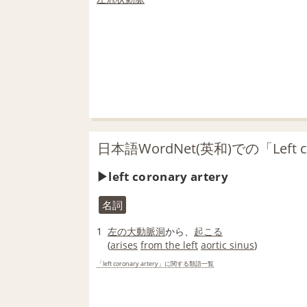
日本語WordNet(英和)での「Left co
left coronary artery
名詞
1
左の
大動脈洞
から、
起こる
(
arises
from the left
aortic sinus
)
「left coronary artery」に関する類語一覧