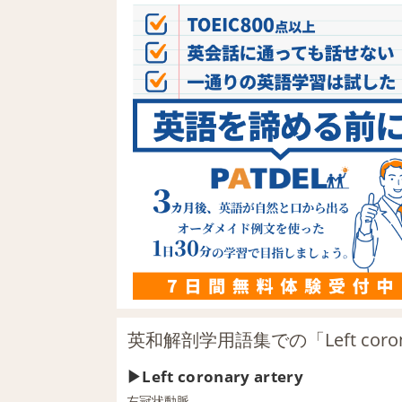
英和解剖学用語集での「Left corona
Left coronary artery
左冠状動脈