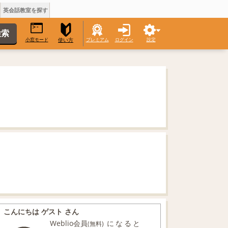
英会話教室を探す
小窓モード
プレミアム
ログイン
設定
使い方
こんにちは ゲスト さん
Weblio会員
になると
(無料)