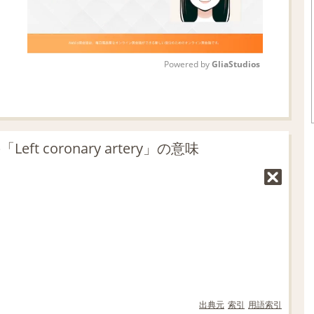
Powered by 
GliaStudios
M
u
t
t coronary artery」の意味
e
出典元
索引
用語索引