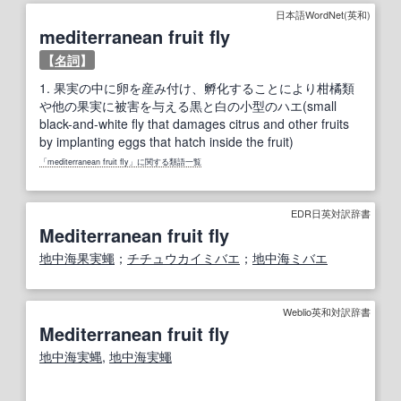
日本語WordNet(英和)
mediterranean fruit fly
【
名詞
】
1.
果実の中に卵を産み付け、孵化することにより柑橘類
や他の果実に被害を与える黒と白の小型のハエ(small
black-and-white fly that damages citrus and other fruits
by implanting eggs that hatch inside the fruit)
「mediterranean fruit fly」に関する類語一覧
EDR日英対訳辞書
Mediterranean fruit fly
地中海果実蠅
；
チチュウカイミバエ
；
地中海ミバエ
Weblio英和対訳辞書
Mediterranean fruit fly
地中海実蝿
,
地中海実蠅