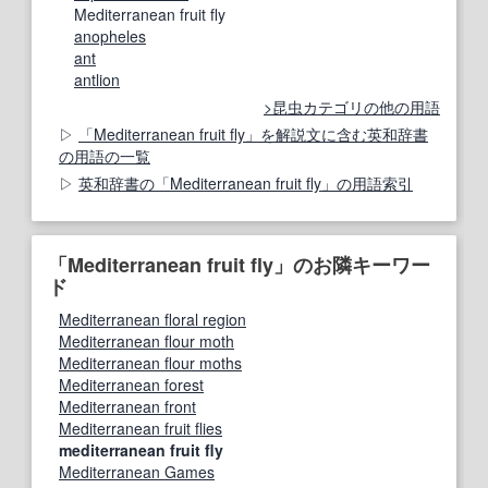
Mediterranean fruit fly
anopheles
ant
antlion
昆虫カテゴリの他の用語
「Mediterranean fruit fly」を解説文に含む英和辞書
の用語の一覧
英和辞書の「Mediterranean fruit fly」の用語索引
「Mediterranean fruit fly」のお隣キーワー
ド
Mediterranean floral region
Mediterranean flour moth
Mediterranean flour moths
Mediterranean forest
Mediterranean front
Mediterranean fruit flies
mediterranean fruit fly
Mediterranean Games