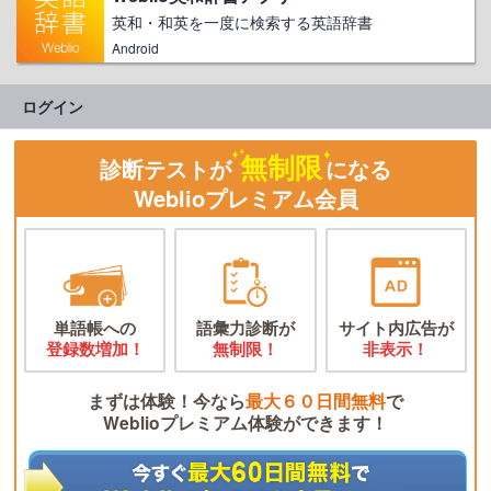
英和・和英を一度に検索する英語辞書
Android
ログイン
無制限
診断テストが
になる
Weblioプレミアム会員
単語帳への
語彙力診断が
サイト内広告が
登録数増加！
無制限！
非表示！
まずは体験！今なら
最大６０日間無料
で
Weblioプレミアム体験ができます！