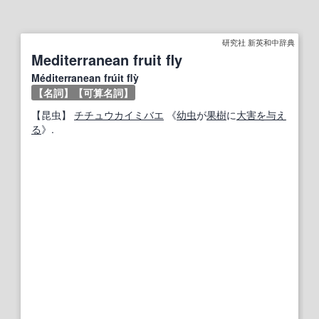
研究社 新英和中辞典
Mediterranean fruit fly
Méditerranean frúit flỳ
【名詞】
【可算名詞】
【
昆虫
】
チチュウカイミバエ
《
幼虫
が
果樹
に
大
害を与え
る
》.