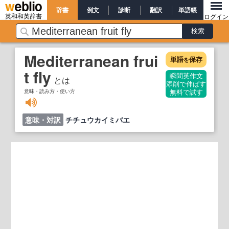
辞書
例文
診断
翻訳
単語帳
英和和英辞書
ログイン
Mediterranean frui
単語
保存
を
t fly
瞬間英作文
とは
添削で伸ばす
意味・読み方・使い方
無料で試す
意味・対訳
チチュウカイミバエ