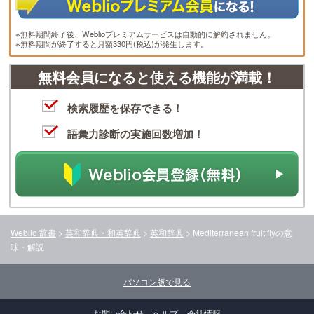
※無料期間終了後、Weblioプレミアムサービスは自動的に解約されません。
※無料期間が終了すると月額330円(税込)が発生します。
無料会員になると使える機能が満載！
検索履歴を保存できる！
語彙力診断の実施回数増加！
Weblio 辞書
>
英和辞典・和英辞典
>
英和辞典
>
Mediterranean fruit fly
の意
味・解説
パソコン版で見る
お問い合わせ
ヘルプ
会社情報