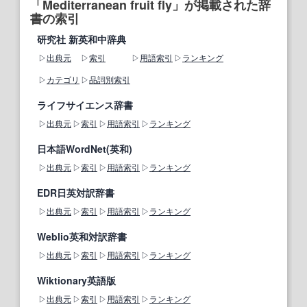
「Mediterranean fruit fly」が掲載された辞
書の索引
研究社 新英和中辞典
出典元
索引
用語索引
ランキング
カテゴリ
品詞別索引
ライフサイエンス辞書
出典元
索引
用語索引
ランキング
日本語WordNet(英和)
出典元
索引
用語索引
ランキング
EDR日英対訳辞書
出典元
索引
用語索引
ランキング
Weblio英和対訳辞書
出典元
索引
用語索引
ランキング
Wiktionary英語版
出典元
索引
用語索引
ランキング