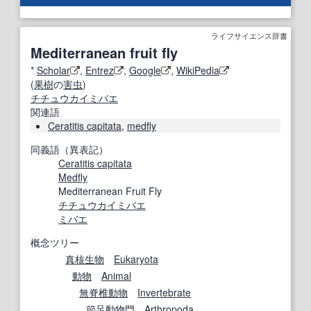
ライフサイエンス辞書
Mediterranean fruit fly
*
Scholar
,
Entrez
,
Google
,
WikiPedia
(
果樹
の
害虫
)
チチュウカイミバエ
関連語
Ceratitis capitata
,
medfly
同義語（異表記）
Ceratitis capitata
Medfly
Mediterranean Fruit Fly
チチュウカイミバエ
ミバエ
概念ツリー
真核生物
Eukaryota
動物
Animal
無脊椎動物
Invertebrate
節足動物門
Arthropoda