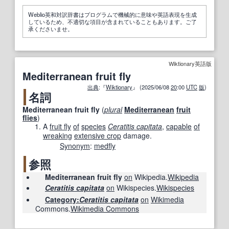
Weblio英和対訳辞書はプログラムで機械的に意味や英語表現を生成
しているため、不適切な項目が含まれていることもあります。ご了
承くださいませ。
Wiktionary英語版
Mediterranean fruit fly
出典
:『
Wiktionary
』 (2025/06/08
20
:00
UTC
版
)
名詞
Mediterranean fruit fly
(
plural
Mediterranean
fruit
flies
)
A
fruit fly
of
species
Ceratitis capitata
,
capable
of
wreaking
extensive crop
damage.
Synonym
:
medfly
参照
Mediterranean fruit fly
on
Wikipedia.
Wikipedia
Ceratitis capitata
on
Wikispecies.
Wikispecies
Category:
Ceratitis capitata
on
Wikimedia
Commons.
Wikimedia Commons