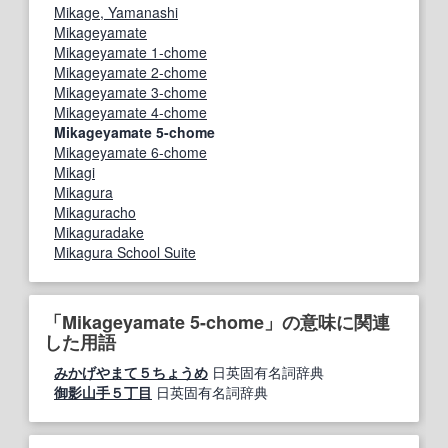
Mikage, Yamanashi
Mikageyamate
Mikageyamate 1-chome
Mikageyamate 2-chome
Mikageyamate 3-chome
Mikageyamate 4-chome
Mikageyamate 5-chome
Mikageyamate 6-chome
Mikagi
Mikagura
Mikaguracho
Mikaguradake
Mikagura School Suite
「Mikageyamate 5-chome」の意味に関連
した用語
みかげやまて５ちょうめ
日英固有名詞辞典
御影山手５丁目
日英固有名詞辞典