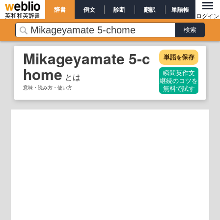
辞書
例文
診断
翻訳
単語帳
英和和英辞書
ログイン
Mikageyamate 5-c
単語
保存
を
home
瞬間英作文
とは
継続のコツを
意味・読み方・使い方
無料で試す