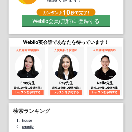
Weblio会員
(無料)
に登録する
Weblio英会話であなたを待っています！
検索ランキング
1.
house
2.
usually