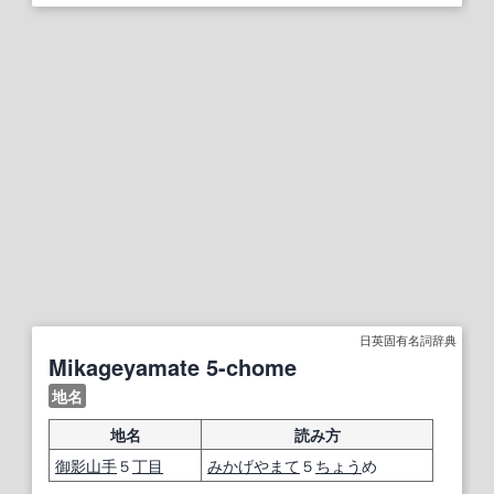
日英固有名詞辞典
Mikageyamate 5-chome
地名
地名
読み方
御影
山手
５
丁目
みかげ
やまて
５
ちょう
め