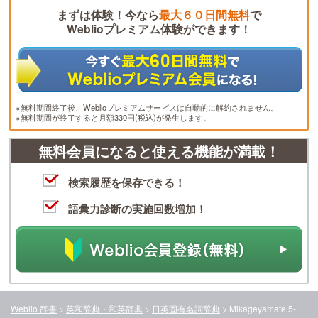
まずは体験！今なら
最大６０日間無料
で
Weblioプレミアム体験ができます！
※無料期間終了後、Weblioプレミアムサービスは自動的に解約されません。
※無料期間が終了すると月額330円(税込)が発生します。
無料会員になると使える機能が満載！
検索履歴を保存できる！
語彙力診断の実施回数増加！
Weblio 辞書
>
英和辞典・和英辞典
>
日英固有名詞辞典
>
Mikageyamate 5-