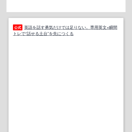
英語を話す勇気だけでは足りない。専用英文×瞬間
公式
トレで“話せる土台”を先につくる