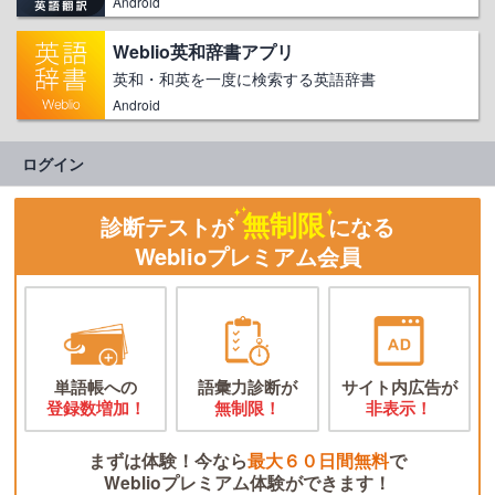
Android
Weblio英和辞書アプリ
英和・和英を一度に検索する英語辞書
Android
ログイン
無制限
診断テストが
になる
Weblioプレミアム会員
単語帳への
語彙力診断が
サイト内広告が
登録数増加！
無制限！
非表示！
まずは体験！今なら
最大６０日間無料
で
Weblioプレミアム体験ができます！