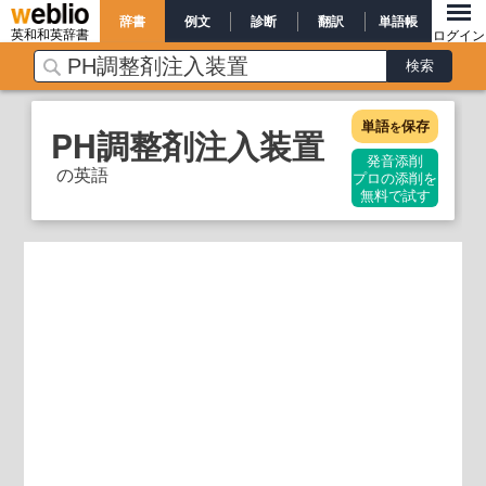
辞書
例文
診断
翻訳
単語帳
英和和英辞書
ログイン
単語
保存
を
PH調整剤注入装置
発音添削
の英語
プロの添削を
無料で試す