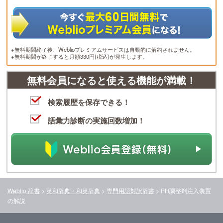
※無料期間終了後、Weblioプレミアムサービスは自動的に解約されません。
※無料期間が終了すると月額330円(税込)が発生します。
無料会員になると使える機能が満載！
検索履歴を保存できる！
語彙力診断の実施回数増加！
Weblio 辞書
>
英和辞典・和英辞典
>
専門用語対訳辞書
>
PH調整剤注入装置
の解説