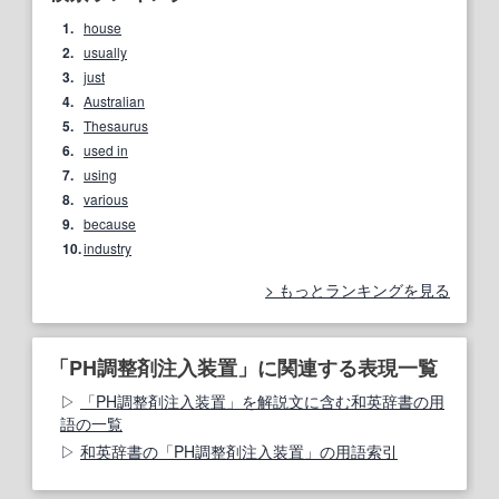
1.
house
2.
usually
3.
just
4.
Australian
5.
Thesaurus
6.
used in
7.
using
8.
various
9.
because
10.
industry
もっとランキングを見る
「PH調整剤注入装置」に関連する表現一覧
「PH調整剤注入装置」を解説文に含む和英辞書の用
語の一覧
和英辞書の「PH調整剤注入装置」の用語索引