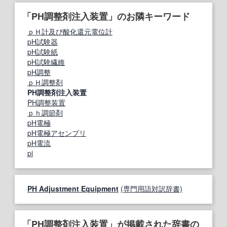
「PH調整剤注入装置」のお隣キーワード
ｐＨ計及び酸化還元電位計
pH試験器
pH試験紙
pH試験繊維
pH調整
ｐＨ調整剤
PH調整剤注入装置
PH調整装置
ｐｈ調節剤
pH電極
pH電極アセンブリ
pH電流
pi
PH Adjustment Equipment
(専門用語対訳辞書)
「PH調整剤注入装置」が掲載された辞書の