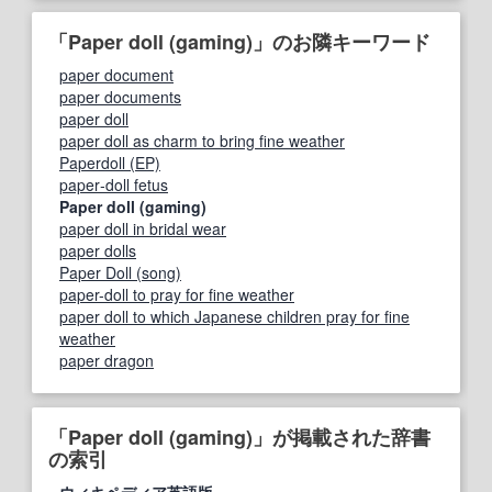
「Paper doll (gaming)」のお隣キーワード
paper document
paper documents
paper doll
paper doll as charm to bring fine weather
Paperdoll (EP)
paper‐doll fetus
Paper doll (gaming)
paper doll in bridal wear
paper dolls
Paper Doll (song)
paper-doll to pray for fine weather
paper doll to which Japanese children pray for fine
weather
paper dragon
「Paper doll (gaming)」が掲載された辞書
の索引