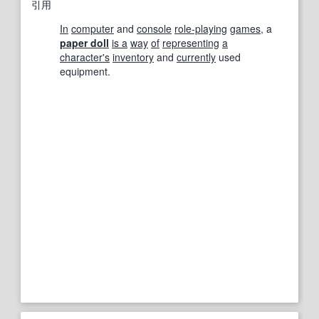
引用
In
computer
and
console
role-playing
games
, a
paper doll
is a
way
of
representing
a
character
's
inventory
and
currently
used
equipment.