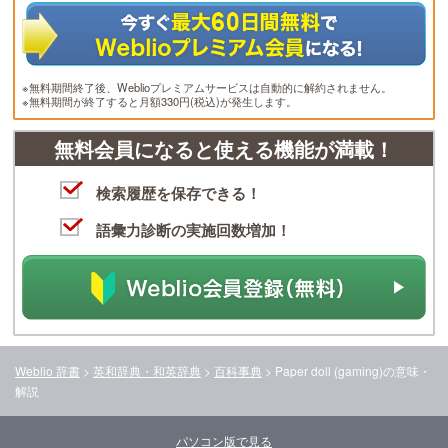
※無料期間終了後、Weblioプレミアムサービスは自動的に解約されません。
※無料期間が終了すると月額330円(税込)が発生します。
無料会員になると使える機能が満載！
検索履歴を保存できる！
語彙力診断の実施回数増加！
Weblio 辞書
>
英和辞典・和英辞典
>
百科事典
>
Paper doll (gaming)
の意味・
解説
パソコン版で見る