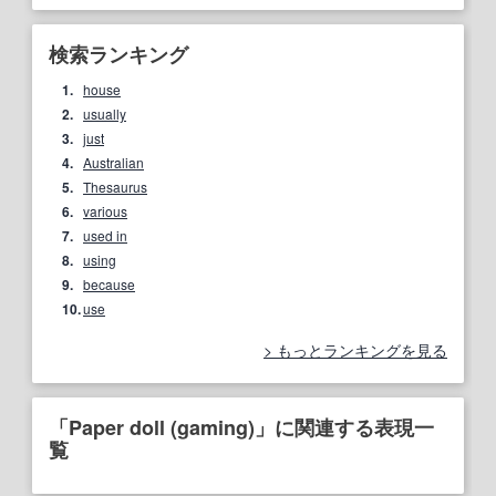
検索ランキング
1.
house
2.
usually
3.
just
4.
Australian
5.
Thesaurus
6.
various
7.
used in
8.
using
9.
because
10.
use
もっとランキングを見る
「Paper doll (gaming)」に関連する表現一
覧