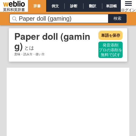
辞書
例文
診断
翻訳
単語帳
英和和英辞書
ログイン
Paper doll (gamin
単語
保存
を
g)
発音添削
とは
プロの添削を
意味・読み方・使い方
無料で試す