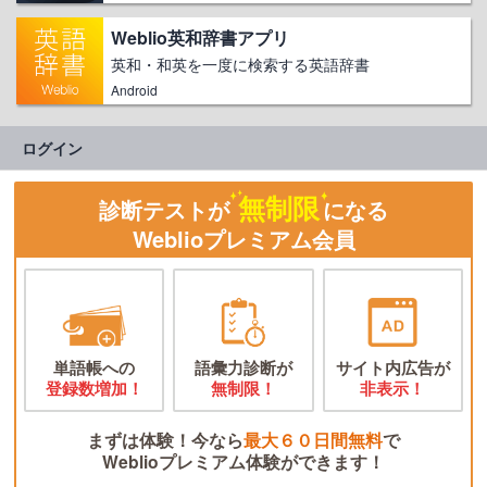
Weblio英和辞書アプリ
英和・和英を一度に検索する英語辞書
Android
ログイン
無制限
診断テストが
になる
Weblioプレミアム会員
単語帳への
語彙力診断が
サイト内広告が
登録数増加！
無制限！
非表示！
まずは体験！今なら
最大６０日間無料
で
Weblioプレミアム体験ができます！