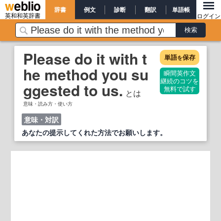
辞書
例文
診断
翻訳
単語帳
英和和英辞書
ログイン
Please do it with t
単語
保存
を
he method you su
瞬間英作文
継続のコツを
ggested to us.
無料で試す
とは
意味・読み方・使い方
意味・対訳
あなたの提示してくれた方法でお願いします。