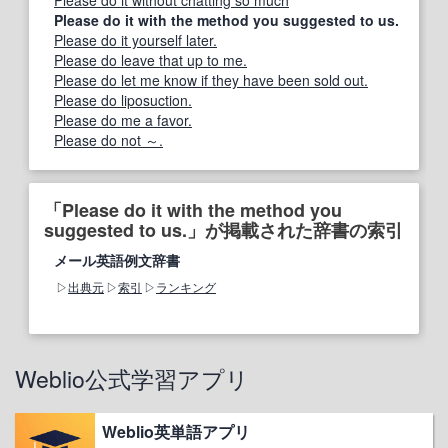
Please do it without chatting so much
Please do it with the method you suggested to us.
Please do it yourself later.
Please do leave that up to me.
Please do let me know if they have been sold out.
Please do liposuction.
Please do me a favor.
Please do not ～.
「Please do it with the method you
suggested to us.」が掲載された辞書の索引
メール英語例文辞書
出典元
索引
ランキング
Weblio公式学習アプリ
Weblio英単語アプリ