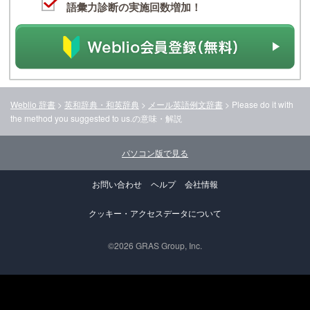
語彙力診断の実施回数増加！
Weblio 辞書
>
英和辞典・和英辞典
>
メール英語例文辞書
>
Please do it with
the method you suggested to us.
の意味・解説
パソコン版で見る
お問い合わせ
ヘルプ
会社情報
クッキー・アクセスデータについて
©2026 GRAS Group, Inc.