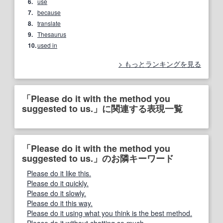
6.
use
7.
because
8.
translate
9.
Thesaurus
10.
used in
もっとランキングを見る
「Please do it with the method you
suggested to us.」に関連する表現一覧
「Please do it with the method you
suggested to us.」のお隣キーワード
Please do it like this.
Please do it quickly.
Please do it slowly.
Please do it this way.
Please do it using what you think is the best method.