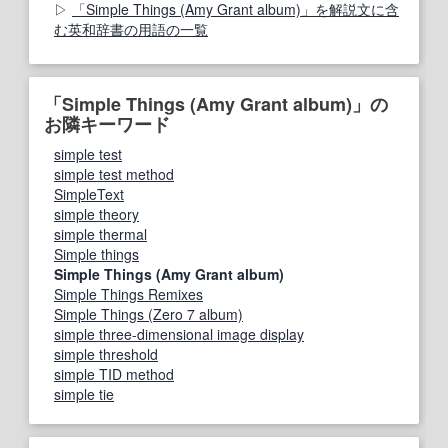
「Simple Things (Amy Grant album)」を解説文に含
む英和辞書の用語の一覧
「Simple Things (Amy Grant album)」の
お隣キーワード
simple test
simple test method
SimpleText
simple theory
simple thermal
Simple things
Simple Things (Amy Grant album)
Simple Things Remixes
Simple Things (Zero 7 album)
simple three-dimensional image display
simple threshold
simple TID method
simple tie