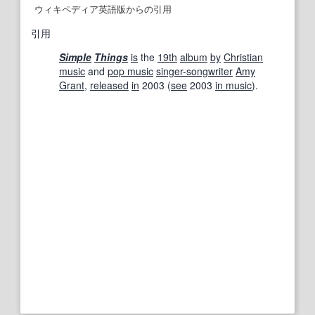
ウィキペディア英語版からの引用
引用
Simple
Things
is
the
19th
album
by
Christian
music
and
pop music
singer-songwriter
Amy
Grant
,
released
in
2003 (
see
2003
in music
).