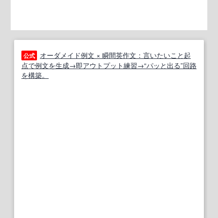
オーダメイド例文 × 瞬間英作文：言いたいこと起
公式
点で例文を生成→即アウトプット練習→“パッと出る”回路
を構築。