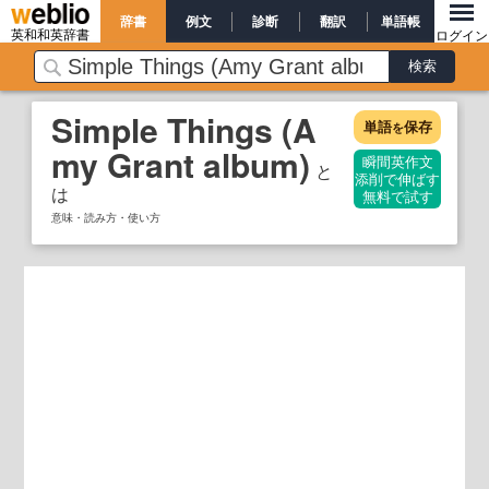
辞書
例文
診断
翻訳
単語帳
英和和英辞書
ログイン
Simple Things (A
単語
保存
を
my Grant album)
瞬間英作文
と
添削で伸ばす
は
無料で試す
意味・読み方・使い方