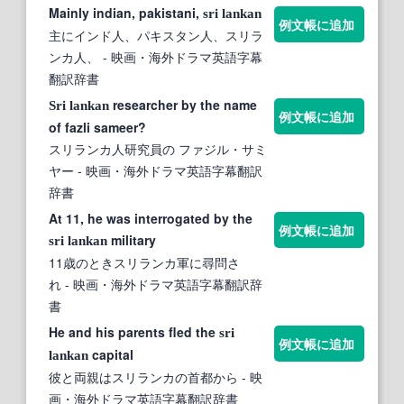
Mainly indian, pakistani,
sri
lankan
例文帳に追加
主にインド人、パキスタン人、スリラ
ンカ人、
- 映画・海外ドラマ英語字幕
翻訳辞書
researcher by the name
Sri
lankan
例文帳に追加
of fazli sameer?
スリランカ人研究員の ファジル・サミ
ヤー
- 映画・海外ドラマ英語字幕翻訳
辞書
At 11, he was interrogated by the
例文帳に追加
military
sri
lankan
11歳のときスリランカ軍に尋問さ
れ
- 映画・海外ドラマ英語字幕翻訳辞
書
He and his parents fled the
sri
例文帳に追加
capital
lankan
彼と両親はスリランカの首都から
- 映
画・海外ドラマ英語字幕翻訳辞書