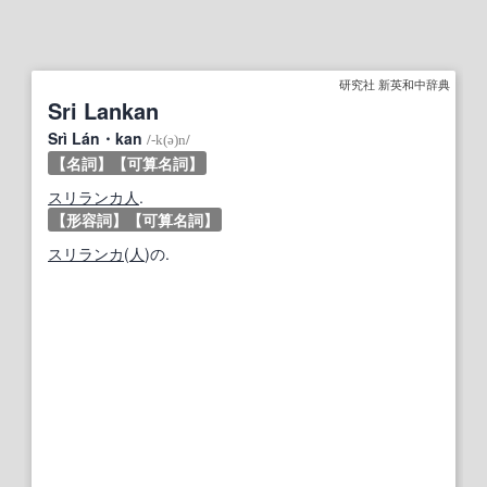
研究社 新英和中辞典
Sri Lankan
Srì Lán・kan
/
‐k(ə)n
/
【名詞】
【可算名詞】
スリランカ人
.
【形容詞】
【可算名詞】
スリランカ
(
人
)の.