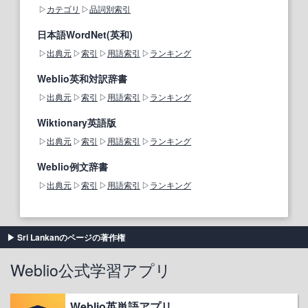
カテゴリ
品詞別索引
日本語WordNet(英和)
出典元
索引
用語索引
ランキング
Weblio英和対訳辞書
出典元
索引
用語索引
ランキング
Wiktionary英語版
出典元
索引
用語索引
ランキング
Weblio例文辞書
出典元
索引
用語索引
ランキング
Sri Lankanのページの著作権
Weblio公式学習アプリ
Weblio英単語アプリ