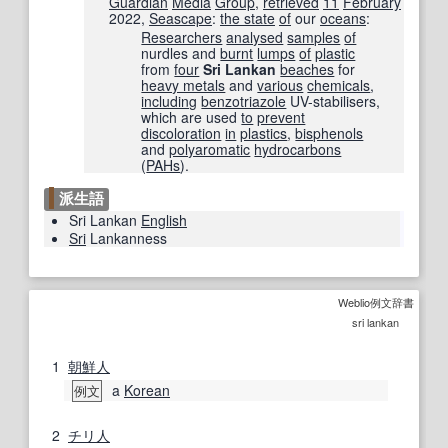
Guardian
Media
Group
,
retrieved
11
February
2022
,
Seascape
:
the state
of
our
oceans
:
Researchers
analysed
samples
of
nurdles and
burnt
lumps
of
plastic
from
four
Sri Lankan
beaches
for
heavy metals
and
various
chemicals
,
including
benzotriazole
UV-stabilisers,
which are used
to
prevent
discoloration
in
plastics
,
bisphenols
and
polyaromatic
hydrocarbons
(
PAHs
).
派生語
Sri Lankan
English
Sri
Lankanness
Weblio例文辞書
sri lankan
1
朝鮮人
a
Korean
例文
2
チリ人