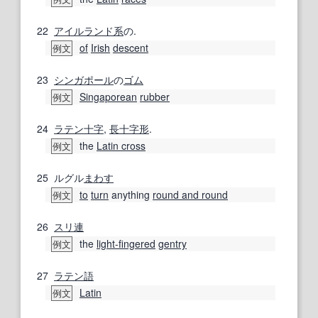
22
アイルランド
系
の.
of
Irish
descent
例文
23
シンガポール
の
ゴム
Singaporean
rubber
例文
24
ラテン
十字
,
長
十字形
.
the
Latin cross
例文
25
ルグル
まわす
to
turn
anything
round and round
例文
26
スリ
連
the
light-fingered
gentry
例文
27
ラテン語
Latin
例文