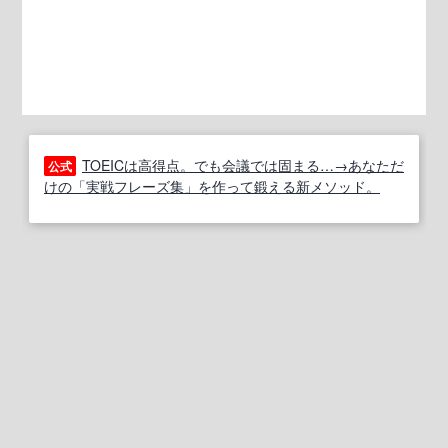
TOEICは高得点。でも会議では固まる…→あなただ
公式
けの「実戦フレーズ集」を作って鍛える新メソッド。