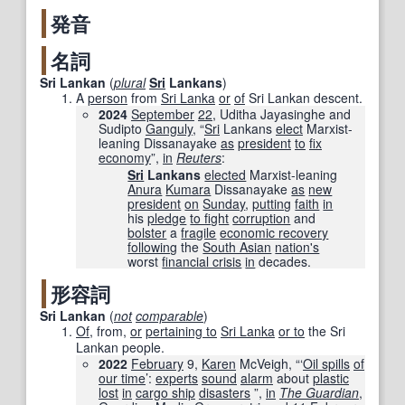
発音
名詞
Sri Lankan
(
plural
Sri
Lankans
)
A
person
from
Sri Lanka
or
of
Sri Lankan descent.
2024
September
22
, Uditha Jayasinghe and
Sudipto
Ganguly
, “
Sri
Lankans
elect
Marxist-
leaning Dissanayake
as
president
to
fix
economy
”,
in
Reuters
‎:
Sri
Lankans
elected
Marxist-leaning
Anura
Kumara
Dissanayake
as
new
president
on
Sunday
,
putting
faith
in
his
pledge
to fight
corruption
and
bolster
a
fragile
economic recovery
following
the
South Asian
nation's
worst
financial crisis
in
decades.
形容詞
Sri Lankan
(
not
comparable
)
Of
, from,
or
pertaining to
Sri Lanka
or to
the Sri
Lankan people.
2022
February
9,
Karen
McVeigh, “‘
Oil spills
of
our time
’:
experts
sound
alarm
about
plastic
lost
in
cargo ship
disasters
​”,
in
The Guardian
‎,