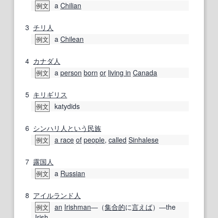
a
Chilian
例文
3
チリ人
a
Chilean
例文
4
カナダ人
a
person
born
or
living in
Canada
例文
5
キリギリス
katydids
例文
6
シンハリ人
という
民族
a race
of
people
,
called
Sinhalese
例文
7
露国
人
a
Russian
例文
8
アイルランド人
an
Irishman
―（
集合的
に
言えば
）―the
例文
Irish.