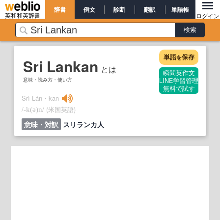
辞書
例文
診断
翻訳
単語帳
英和和英辞書
ログイン
単語
保存
を
Sri Lankan
とは
瞬間英作文
意味・読み方・使い方
LINE学習管理
無料で試す
Srì Lán・kan
/
/
(米国英語)
‐k
(ə)
n
意味・対訳
スリランカ人