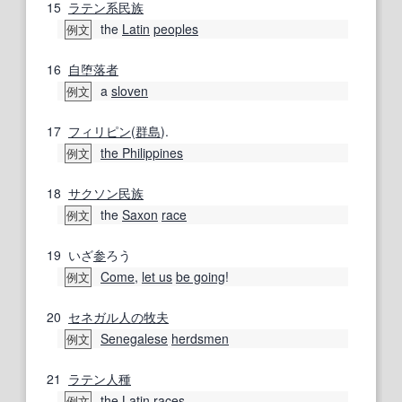
15
ラテン系
民族
the
Latin
peoples
例文
16
自堕落
者
a
sloven
例文
17
フィリピン
(
群島
).
the Philippines
例文
18
サクソン
民族
the
Saxon
race
例文
19
いざ
参
ろう
Come
,
let us
be going
!
例文
20
セネガル
人の
牧夫
Senegalese
herdsmen
例文
21
ラテン
人種
the
Latin
races
例文