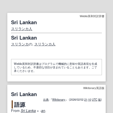
Weblio英和対訳辞書
Sri Lankan
スリランカ人
Sri Lankan
スリランカ
の,
スリランカ人
Weblio英和対訳辞書はプログラムで機械的に意味や英語表現を生成
しているため、不適切な項目が含まれていることもあります。ご了
承くださいませ。
Wiktionary英語版
Sri Lankan
出典
:『
Wiktionary
』 (2026/02/02
21
:
10
UTC
版
)
語源
From
Sri Lanka
+‎
-
an
.