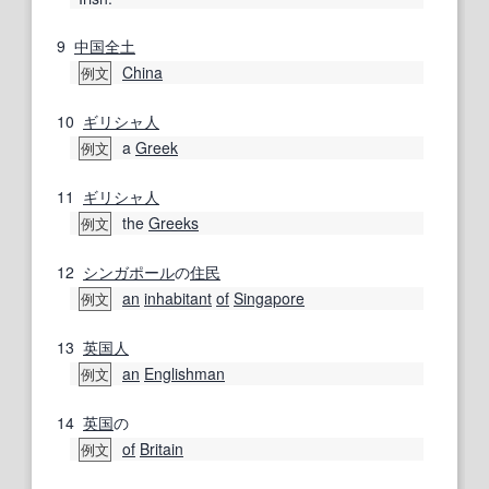
9
中国
全土
China
例文
10
ギリシャ人
a
Greek
例文
11
ギリシャ人
the
Greeks
例文
12
シンガポール
の
住民
an
inhabitant
of
Singapore
例文
13
英国人
an
Englishman
例文
14
英国
の
of
Britain
例文