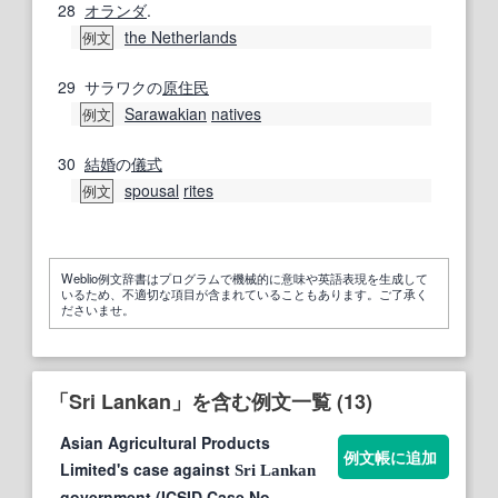
28
オランダ
.
the Netherlands
例文
29
サラワクの
原住民
Sarawakian
natives
例文
30
結婚
の
儀式
spousal
rites
例文
Weblio例文辞書はプログラムで機械的に意味や英語表現を生成して
いるため、不適切な項目が含まれていることもあります。ご了承く
ださいませ。
「Sri Lankan」を含む例文一覧 (13)
Asian Agricultural Products
例文帳に追加
Limited's case against
Sri
Lankan
government (ICSID Case No.