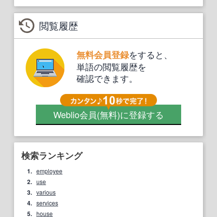
閲覧履歴
をすると、
無料会員登録
単語の閲覧履歴を
確認できます。
Weblio会員
(無料)
に登録する
検索ランキング
1.
employee
2.
use
3.
various
4.
services
5.
house