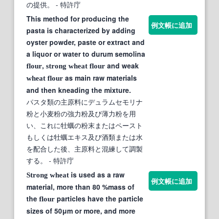
の提供。
- 特許庁
This method for producing the
例文帳に追加
pasta is characterized by adding
oyster powder, paste or extract and
a liquor or water to durum semolina
,
and weak
flour
strong
wheat
flour
as main raw materials
wheat
flour
and then kneading the mixture.
パスタ類の主原料にデュラムセモリナ
粉と小麦粉の強力粉及び薄力粉を用
い、これに牡蠣の粉末またはペースト
もしくは牡蠣エキス及び酒類または水
を配合した後、主原料と混練して調製
する。
- 特許庁
is used as a raw
Strong
wheat
例文帳に追加
material, more than 80 %mass of
the
particles have the particle
flour
sizes of 50μm or more, and more