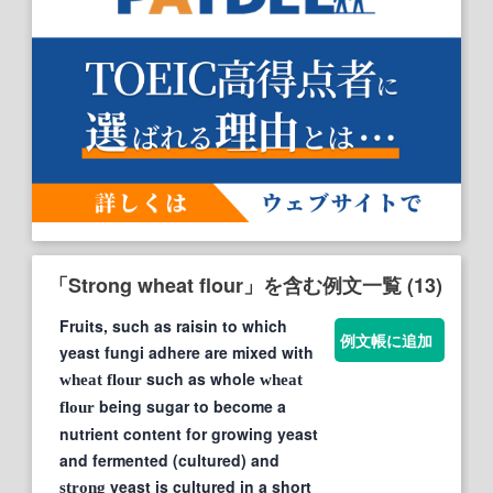
「Strong wheat flour」を含む例文一覧 (13)
Fruits, such as raisin to which
例文帳に追加
yeast fungi adhere are mixed with
such as whole
wheat
flour
wheat
being sugar to become a
flour
nutrient content for growing yeast
and fermented (cultured) and
yeast is cultured in a short
strong