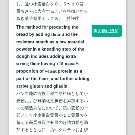
し、且つ小麦蛋白を０．５〜１０質
量％さらに含有することを特徴とする
焼き菓子類用ミックス。
- 特許庁
The method for producing the
例文帳に追加
bread by adding
and the
flour
resistant starch as a raw material
powder in a kneading step of the
dough includes adding extra
having >15 mass%
strong
flour
proportion of
protein as a
wheat
part of the
, and further adding
flour
active gluten and gliadin.
パン生地の混捏工程で原料粉として小
麦粉および難消化性澱粉を添加するパ
ンの製造方法において、該小麦粉の一
部として小麦蛋白質量が１５質量％を
超える高蛋白質含有量の超強力粉を添
加するとともに、活性グルテンおよび