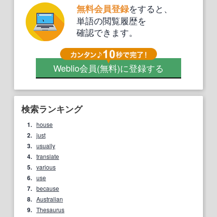
をすると、
無料会員登録
単語の閲覧履歴を
確認できます。
Weblio会員
(無料)
に登録する
検索ランキング
1.
house
2.
just
3.
usually
4.
translate
5.
various
6.
use
7.
because
8.
Australian
9.
Thesaurus