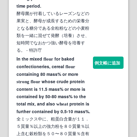
time period.
酵母菌が付着しているレーズンなどの
果実と、酵母が成長するための栄養分
となる糖分である全粒粉などの小麦粉
類を一緒に混ぜて発酵（培養）させ、
短時間でなおかつ強い酵母を培養す
る。
- 特許庁
In the mixed
for baked
flour
例文帳に追加
confectioneries, cereal
flour
containing 80 mass% or more
whose crude protein
strong
flour
content is 11.5 mass% or more is
contained by 50-80 mass% to the
total mix, and also
protein is
wheat
further contained by 0.5-10 mass%.
全ミックス中に、粗蛋白含量が１１．
５質量％以上の強力粉を８０質量％以
上含む穀粉類を５０〜８０質量％含有