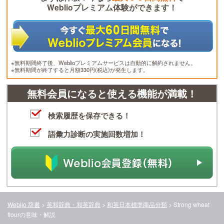
Weblioプレミアム体験ができます！
※無料期間終了後、Weblioプレミアムサービスは自動的に解約されません。
※無料期間が終了すると月額330円(税込)が発生します。
無料会員になると使える機能が満載！
検索履歴を保存できる！
語彙力診断の実施回数増加！
Weblio 辞書
>
英和辞典・和英辞典
>
和英日本標準商品分類
>
Strong wheat
flour
の意味・解説