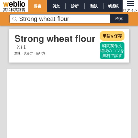
辞書
例文
診断
翻訳
単語帳
英和和英辞書
ログイン
Strong wheat flour
単語
保存
を
とは
瞬間英作文
継続のコツを
意味・読み方・使い方
無料で試す