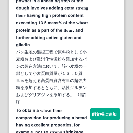
powder in a kneading step of the
dough involves adding extra
strong
having high protein content
flour
exceeding 13.5 mass% of the
wheat
protein as a part of the
, and
flour
further adding active gluten and
gliadin.
パン生地の混捏工程で原料粉として小
麦粉および難消化性澱粉を添加するパ
ンの製造方法において、該小麦粉の一
部として小麦蛋白質量が１３．５質
量％を超える高蛋白質含有量の超強力
粉を添加するとともに、活性グルテン
およびグリアジンを添加する。
- 特許
庁
To obtain a
wheat
flour
例文帳に追加
composition for producing a bread
having excellent properties, for
example, not so
shrinkage,
strong