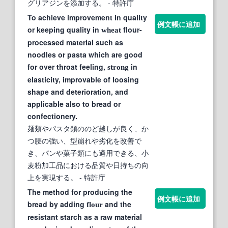
グリアジンを添加する。
- 特許庁
To achieve improvement in quality
例文帳に追加
or keeping quality in
flour-
wheat
processed material such as
noodles or pasta which are good
for over throat feeling,
in
strong
elasticity, improvable of loosing
shape and deterioration, and
applicable also to bread or
confectionery.
麺類やパスタ類ののど越しが良く、か
つ腰の強い、型崩れや劣化を改善で
き、パンや菓子類にも適用できる、小
麦粉加工品における品質や日持ちの向
上を実現する。
- 特許庁
The method for producing the
例文帳に追加
bread by adding
and the
flour
resistant starch as a raw material