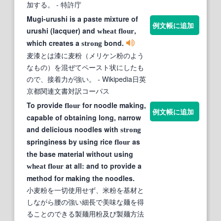
加する。
- 特許庁
Mugi-urushi is a paste mixture of
例文帳に追加
urushi (lacquer) and
,
wheat
flour
which creates a
bond.
strong
麦漆とは漆に麦粉（メリケン粉のよう
なもの）を混ぜてペースト状にしたも
ので、接着力が強い。
- Wikipedia日英
京都関連文書対訳コーパス
To provide
for noodle making,
flour
例文帳に追加
capable of obtaining long, narrow
and delicious noodles with
strong
springiness by using rice
as
flour
the base material without using
at all: and to provide a
wheat
flour
method for making the noodles.
小麦粉を一切使用せず、米粉を基材と
しながら腰の強い細長で美味な麺を得
ることのできる製麺用粉及び製麺方法