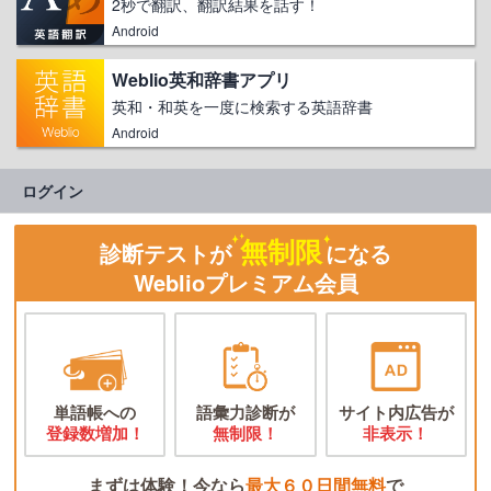
2秒で翻訳、翻訳結果を話す！
Android
Weblio英和辞書アプリ
英和・和英を一度に検索する英語辞書
Android
ログイン
無制限
診断テストが
になる
Weblioプレミアム会員
単語帳への
語彙力診断が
サイト内広告が
登録数増加！
無制限！
非表示！
まずは体験！今なら
最大６０日間無料
で