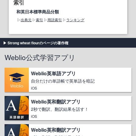
索引
和英日本標準商品分類
出典元
索引
用語索引
ランキング
Strong wheat flourのページの著作権
Weblio公式学習アプリ
Weblio英単語アプリ
自分だけの単語帳で英単語を暗記
iOS
Weblio英和翻訳アプリ
2秒で翻訳、翻訳結果を話す！
iOS
Weblio英和翻訳アプリ