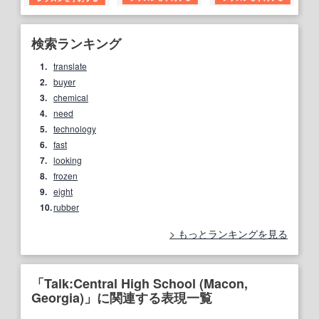
検索ランキング
1.
translate
2.
buyer
3.
chemical
4.
need
5.
technology
6.
fast
7.
looking
8.
frozen
9.
eight
10.
rubber
もっとランキングを見る
「Talk:Central High School (Macon,
Georgia)」に関連する表現一覧