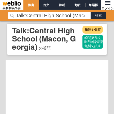
辞書
例文
診断
翻訳
単語帳
英和和英辞書
ログイン
Talk:Central High
単語
保存
を
School (Macon, G
瞬間英作文
LINE学習管理
eorgia)
無料で試す
の英語