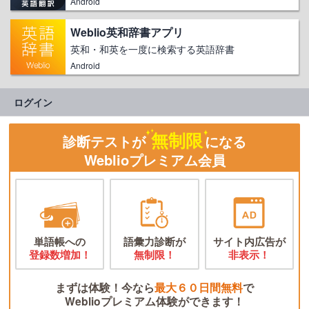
Android
Weblio英和辞書アプリ
英和・和英を一度に検索する英語辞書
Android
ログイン
無制限
診断テストが
になる
Weblioプレミアム会員
単語帳への
語彙力診断が
サイト内広告が
登録数増加！
無制限！
非表示！
まずは体験！今なら
最大６０日間無料
で
Weblioプレミアム体験ができます！