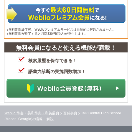
※無料期間終了後、Weblioプレミアムサービスは自動的に解約されません。
※無料期間が終了すると月額330円(税込)が発生します。
無料会員になると使える機能が満載！
検索履歴を保存できる！
語彙力診断の実施回数増加！
Weblio 辞書
>
英和辞典・和英辞典
>
百科事典
>
Talk:Central High School
(Macon, Georgia)
の意味・解説