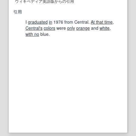
ウィキペディア英語版からの引用
引用
I
graduated
in
1976 from Central.
At that time
,
Central
's
colors
were
only
orange
and
white
,
with no
blue.