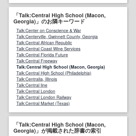
「Talk:Central High School (Macon,
Georgia)」のお隣キーワード
Talk:Center on Conscience & War
Talk:Centerville, Gwinnett County, Georgia
Talk:Central African Republic
Talk:Central Coast Wine Services
Talk:Central Florida Future
Talk:Central Freeway
Talk:Central High School (Macon, Georgia)
Talk:Central High School (Philadelphia)
Talk:Centralia, Illinois
Talk:Central line
Talk:Central London
Talk:Central London Railway
Talk:Central Market (Texas)
「Talk:Central High School (Macon,
Georgia)」が掲載された辞書の索引