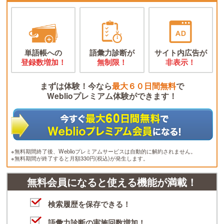
単語帳への
語彙力診断が
サイト内広告が
登録数増加！
無制限！
非表示！
まずは体験！今なら
最大６０日間無料
で
Weblioプレミアム体験ができます！
※無料期間終了後、Weblioプレミアムサービスは自動的に解約されません。
※無料期間が終了すると月額330円(税込)が発生します。
無料会員になると使える機能が満載！
検索履歴を保存できる！
語彙力診断の実施回数増加！