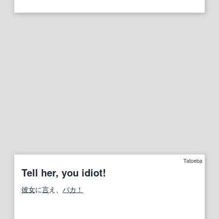
Tatoeba
Tell her, you idiot!
彼女
に
言
え、
バカ！