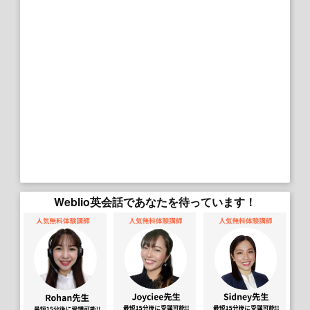
Weblio英会話であなたを待っています！