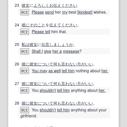
23
彼女
に
よろしくお伝えください
.
Please
send
her
my
best [
kindest
] wishes.
例文
24
彼に
そのこと
を
伝えて
ください
。
Please tell
him that.
例文
25
私は
彼女
に
伝言
しましょうか
。
Shall I
give
her a
message
?
例文
26
彼に
彼女
について
何も言わない
方がいい
。
You may
as well
tell him
nothing about
her.
例文
27
彼に
彼女
について
何も言わない
方がいい
。
You
shouldn't
tell him
anything about
her.
例文
28
彼に
彼女
について
何も言わない
方がいい
。
You
shouldn't
tell him
anything about your
例文
girlfriend.