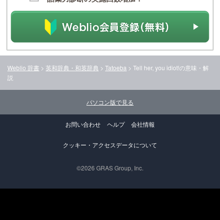
Weblio 辞書
>
英和辞典・和英辞典
>
Tatoeba
>
Tell her, you idiot!
の意味・解
説
パソコン版で見る
お問い合わせ
ヘルプ
会社情報
クッキー・アクセスデータについて
©2026 GRAS Group, Inc.