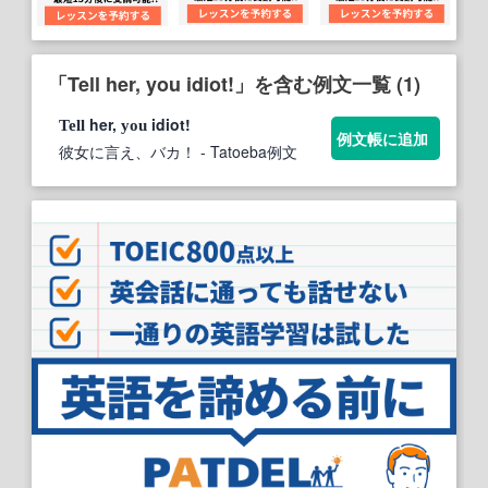
「Tell her, you idiot!」を含む例文一覧 (1)
her,
idiot!
Tell
you
例文帳に追加
彼女に言え、バカ！
- Tatoeba例文