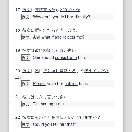
17
彼女
に
直接
言った
ら
どうですか
。
Why don't you
tell
her
directly
?
例文
18
彼女
に
断
られたら
どうし
よう。
And
what if
she
rejects
me
?
例文
19
彼女は
彼に
相談した
方が
良い
。
She should
consult with
him.
例文
20
彼女
に
私
に
折り返し電話する
よう
伝えて
くださ
い
。
Please
have her
call me
back.
例文
21
彼に
はっきり言
いなさ
い.
Tell him
right
out.
例文
22
彼女
に
そのこと
をお
伝え
いただけますか？
Could you
tell
her that?
例文