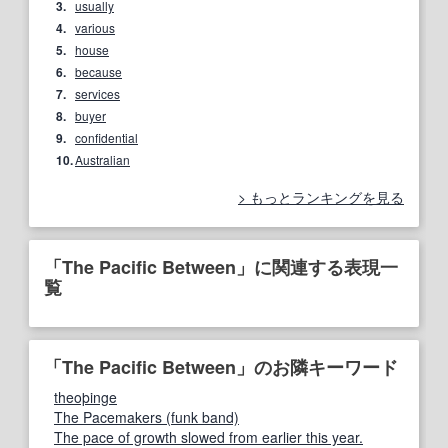
3.
usually
4.
various
5.
house
6.
because
7.
services
8.
buyer
9.
confidential
10.
Australian
もっとランキングを見る
「The Pacific Between」に関連する表現一
覧
「The Pacific Between」のお隣キーワード
theoþinge
The Pacemakers (funk band)
The pace of growth slowed from earlier this year.