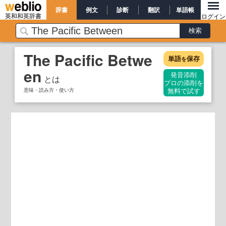
辞書
例文
診断
翻訳
単語帳
英和和英辞書
ログイン
The Pacific Betwe
単語
保存
を
en
発音添削
とは
プロの添削を
意味・読み方・使い方
無料で試す