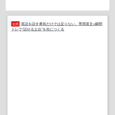
英語を話す勇気だけでは足りない。専用英文×瞬間
公式
トレで“話せる土台”を先につくる