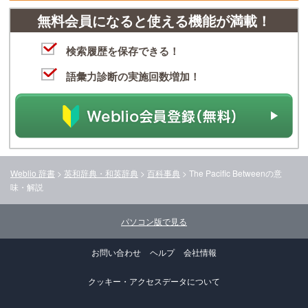
無料会員になると使える機能が満載！
検索履歴を保存できる！
語彙力診断の実施回数増加！
Weblio 辞書
>
英和辞典・和英辞典
>
百科事典
>
The Pacific Between
の意
味・解説
パソコン版で見る
お問い合わせ
ヘルプ
会社情報
クッキー・アクセスデータについて