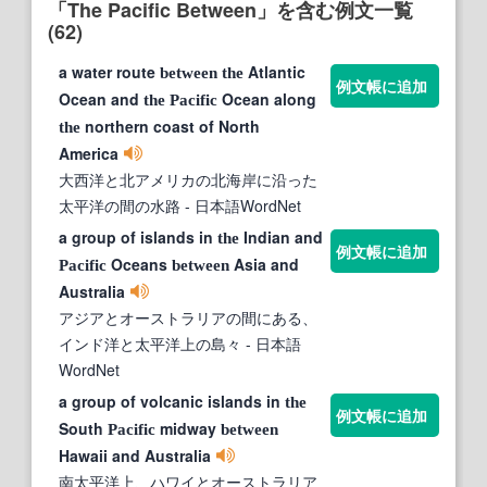
「The Pacific Between」を含む例文一覧
(62)
a water route
Atlantic
between
the
例文帳に追加
Ocean and
Ocean along
the
Pacific
northern coast of North
the
America
大西洋と北アメリカの北海岸に沿った
太平洋の間の水路
- 日本語WordNet
a group of islands in
Indian and
the
例文帳に追加
Oceans
Asia and
Pacific
between
Australia
アジアとオーストラリアの間にある、
インド洋と太平洋上の島々
- 日本語
WordNet
a group of volcanic islands in
the
例文帳に追加
South
midway
Pacific
between
Hawaii and Australia
南太平洋上、ハワイとオーストラリア