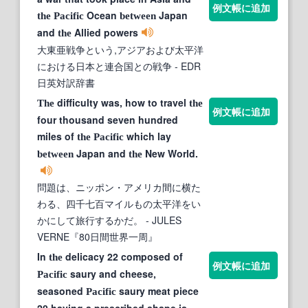
例文帳に追加
Ocean
Japan
the
Pacific
between
and
Allied powers
the
大東亜戦争という,アジアおよび太平洋
における日本と連合国との戦争
- EDR
日英対訳辞書
difficulty was, how to travel
The
the
例文帳に追加
four thousand seven hundred
miles of
which lay
the
Pacific
Japan and
New World.
between
the
問題は、ニッポン・アメリカ間に横た
わる、四千七百マイルもの太平洋をい
かにして旅行するかだ。
- JULES
VERNE『80日間世界一周』
In
delicacy 22 composed of
the
例文帳に追加
saury and cheese,
Pacific
seasoned
saury meat piece
Pacific
20 having a prescribed shape is