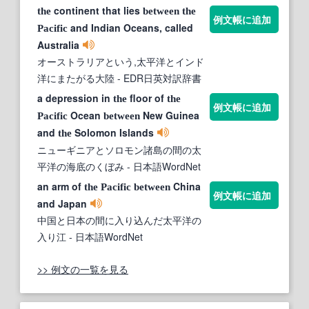
continent that lies
the
between
the
例文帳に追加
and Indian Oceans, called
Pacific
Australia
オーストラリアという,太平洋とインド
洋にまたがる大陸
- EDR日英対訳辞書
a depression in
floor of
the
the
例文帳に追加
Ocean
New Guinea
Pacific
between
and
Solomon Islands
the
ニューギニアとソロモン諸島の間の太
平洋の海底のくぼみ
- 日本語WordNet
an arm of
China
the
Pacific
between
例文帳に追加
and Japan
中国と日本の間に入り込んだ太平洋の
入り江
- 日本語WordNet
>> 例文の一覧を見る