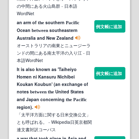
の中間にある火山島群
- 日本語
WordNet
an arm of
southern
the
Pacific
例文帳に追加
Ocean
southeastern
between
Australia and New Zealand
オーストラリアの南東とニュージーラ
ンドの間にある南太平洋の入り江
- 日
本語WordNet
It is also known as 'Taiheiyo
例文帳に追加
Homen ni Kansuru Nichibei
Koukan Koubun' (an exchange of
notes
United States
between
the
and Japan concerning
the
Pacific
region).
「太平洋方面に関する日米交換公文」
とも呼ばれる。
- Wikipedia日英京都関
連文書対訳コーパス
a war that took place in Asia and