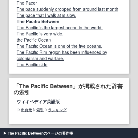
The Pacer
The pace suddenly dropped from around last month
The pace that I walk at is slow.
The Pacific Between
The Pacific is the largest ocean in the world.
The Pacific is very wide.
the Pacific Ocean
The Pacific Ocean is one of the five oceans.
The Pacific Rim region has been influenced by
colonialism and warfare.
The Pacific side
「The Pacific Between」が掲載された辞書
の索引
ウィキペディア英語版
出典元
索引
ランキング
The Pacific Betweenのページの著作権