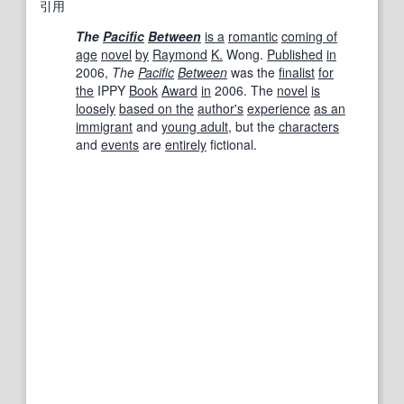
引用
The
Pacific
Between
is a
romantic
coming of
age
novel
by
Raymond
K.
Wong.
Published
in
2006,
The
Pacific
Between
was the
finalist
for
the
IPPY
Book
Award
in
2006. The
novel
is
loosely
based on the
author
's
experience
as an
immigrant
and
young adult
, but the
characters
and
events
are
entirely
fictional.