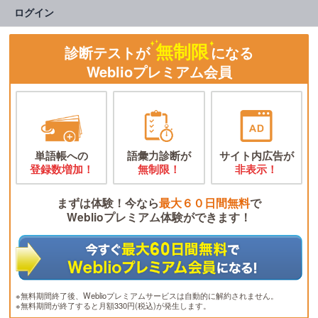
ログイン
無制限
診断テストが
になる
Weblioプレミアム会員
単語帳への
語彙力診断が
サイト内広告が
登録数増加！
無制限！
非表示！
まずは体験！今なら
最大６０日間無料
で
Weblioプレミアム体験ができます！
※無料期間終了後、Weblioプレミアムサービスは自動的に解約されません。
※無料期間が終了すると月額330円(税込)が発生します。