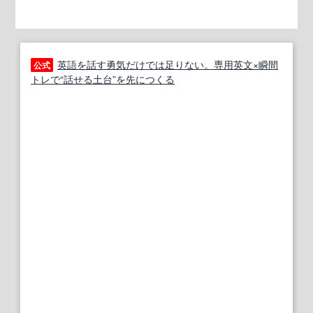
英語を話す勇気だけでは足りない。専用英文×瞬間
公式
トレで“話せる土台”を先につくる