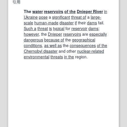
引用
The
water
reservoirs
of the
Dnieper River
in
Ukraine
pose
a
significant
threat of
a
large-
scale
human-made
disaster
if
their
dams
fail.
Such a
threat
is
typical
for
reservoir
dams
;
however
, the
Dnieper
reservoirs
are
especially
dangerous
because of
the
geographical
conditions
,
as well as
the
consequences
of the
Chernobyl disaster
and other
nuclear-related
environmental
threats
in the
region.