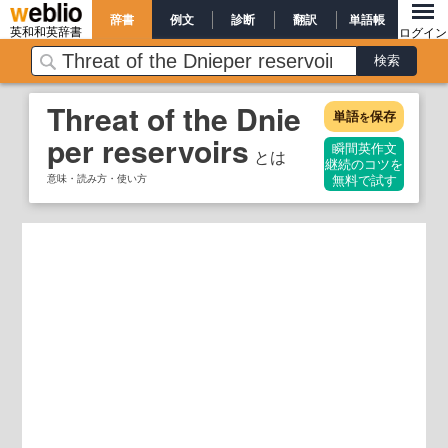
辞書
例文
診断
翻訳
単語帳
英和和英辞書
ログイン
Threat of the Dnie
単語
保存
を
per reservoirs
瞬間英作文
とは
継続のコツを
意味・読み方・使い方
無料で試す