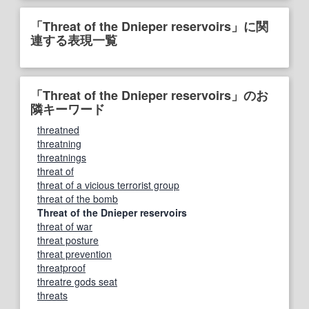
「Threat of the Dnieper reservoirs」に関
連する表現一覧
「Threat of the Dnieper reservoirs」のお
隣キーワード
threatned
threatning
threatnings
threat of
threat of a vicious terrorist group
threat of the bomb
Threat of the Dnieper reservoirs
threat of war
threat posture
threat prevention
threatproof
threatre gods seat
threats