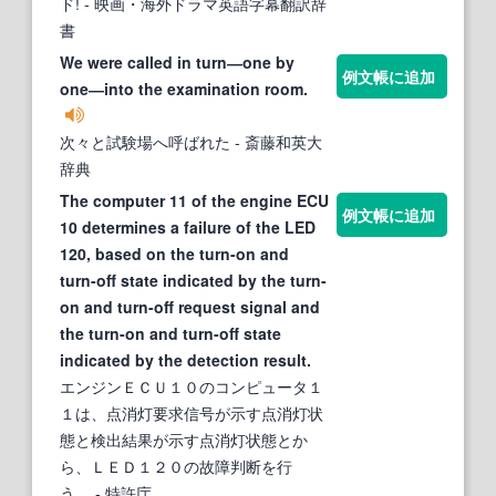
ド!
- 映画・海外ドラマ英語字幕翻訳辞
書
We were called in turn―one by
例文帳に追加
one―into the examination room.
次々と試験場へ呼ばれた
- 斎藤和英大
辞典
The computer 11 of the engine ECU
例文帳に追加
10 determines a failure of the LED
120, based on the turn-on and
turn-off state indicated by the turn-
on and turn-off request signal and
the turn-on and turn-off state
indicated by the detection result.
エンジンＥＣＵ１０のコンピュータ１
１は、点消灯要求信号が示す点消灯状
態と検出結果が示す点消灯状態とか
ら、ＬＥＤ１２０の故障判断を行
う。
- 特許庁