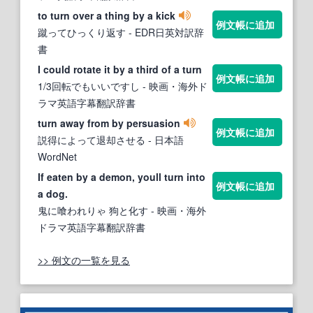
to turn over a thing by a kick
例文帳に追加
蹴ってひっくり返す
- EDR日英対訳辞
書
I could rotate it by a third of a turn
例文帳に追加
1/3回転でもいいですし
- 映画・海外ド
ラマ英語字幕翻訳辞書
turn away from by persuasion
例文帳に追加
説得によって退却させる
- 日本語
WordNet
If eaten by a demon, youll turn into
例文帳に追加
a dog.
鬼に喰われりゃ 狗と化す
- 映画・海外
ドラマ英語字幕翻訳辞書
>> 例文の一覧を見る