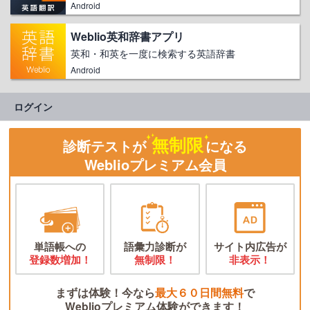
Android
Weblio英和辞書アプリ
英和・和英を一度に検索する英語辞書
Android
ログイン
無制限
診断テストが
になる
Weblioプレミアム会員
単語帳への
語彙力診断が
サイト内広告が
登録数増加！
無制限！
非表示！
まずは体験！今なら
最大６０日間無料
で
Weblioプレミアム体験ができます！