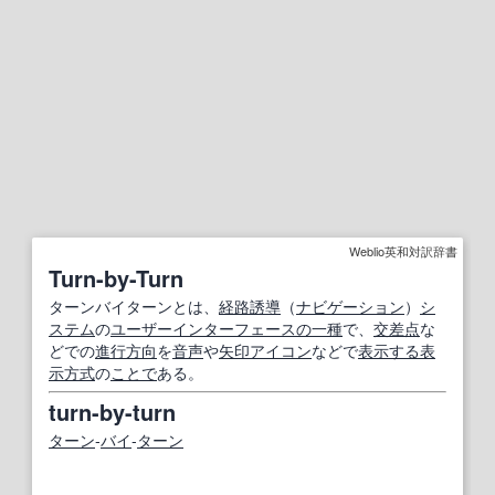
Weblio英和対訳辞書
Turn-by-Turn
ターンバイターンとは、
経路誘導
（
ナビゲーション
）
シ
ステム
の
ユーザーインターフェース
の一種
で、
交差点
な
どでの
進行方向
を
音声
や
矢印
アイコン
などで
表示する
表
示方式
の
ことで
ある。
turn-by-turn
ターン
‐
バイ
‐
ターン