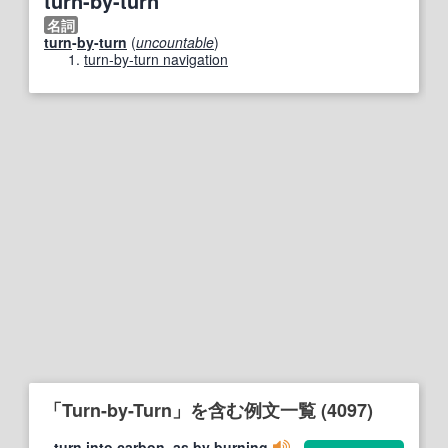
turn-by-turn
名詞
turn
-
by
-
turn
(
uncountable
)
turn-by-turn navigation
「Turn-by-Turn」を含む例文一覧 (4097)
turn into carbon, as by burning