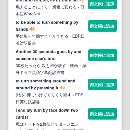
例文帳に追加
燃えることにより、炭素に変わる
- 日
本語WordNet
to be able to turn something by
例文帳に追加
hands
手に取って回すことができる
- EDR日
英対訳辞書
Another 30 seconds goes by and
例文帳に追加
someone else's turn
30秒たったら 次も誰か殺す
- 映画・海
外ドラマ英語字幕翻訳辞書
to turn something around and
例文帳に追加
around by pressing it
(物を)押しつけてぐりぐり回す
- EDR
日英対訳辞書
I end my turn by face down two
例文帳に追加
cards!
私はカードを2枚伏せてターンエン