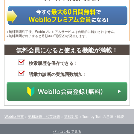
※無料期間終了後、Weblioプレミアムサービスは自動的に解約されません。
※無料期間が終了すると月額330円(税込)が発生します。
無料会員になると使える機能が満載！
検索履歴を保存できる！
語彙力診断の実施回数増加！
Weblio 辞書
>
英和辞典・和英辞典
>
英和対訳
>
Turn-by-Turn
の意味・解説
パソコン版で見る