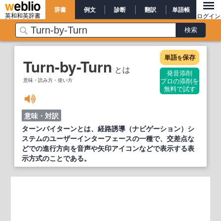
辞書
例文
診断
翻訳
単語帳
英和和英辞書
ログイン
単語
保存
を
Turn-by-Turn
とは
発音添削
意味・読み方・使い方
プロの添削を
無料で試す
意味・対訳
ターンバイターンとは、経路誘導（ナビゲーション）シ
ステムのユーザーインターフェースの一種で、交差点な
どでの進行方向を音声や矢印アイコンなどで表示する表
示方式のことである。