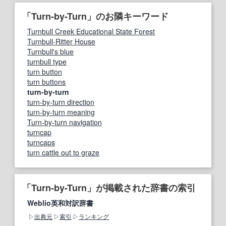
「Turn-by-Turn」のお隣キーワード
Turnbull Creek Educational State Forest
Turnbull-Ritter House
Turnbull's blue
turnbull type
turn button
turn buttons
turn-by-turn
turn-by-turn direction
turn-by-turn meaning
Turn-by-turn navigation
turncap
turncaps
turn cattle out to graze
「Turn-by-Turn」が掲載された辞書の索引
Weblio英和対訳辞書
出典元
索引
ランキング