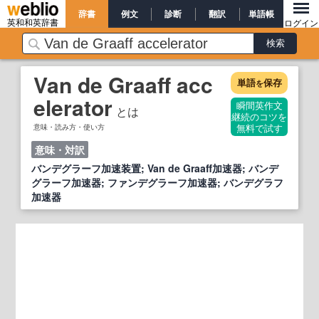
辞書
例文
診断
翻訳
単語帳
英和和英辞書
ログイン
Van de Graaff acc
単語
保存
を
elerator
瞬間英作文
とは
継続のコツを
意味・読み方・使い方
無料で試す
意味・対訳
バンデグラーフ加速装置; Van de Graaff加速器; バンデ
グラーフ加速器; ファンデグラーフ加速器; バンデグラフ
加速器