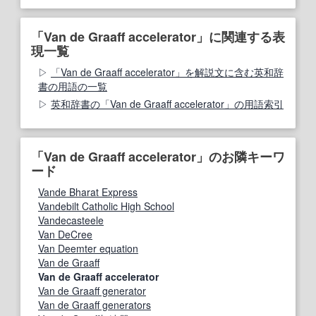
「Van de Graaff accelerator」に関連する表
現一覧
「Van de Graaff accelerator」を解説文に含む英和辞
書の用語の一覧
英和辞書の「Van de Graaff accelerator」の用語索引
「Van de Graaff accelerator」のお隣キーワ
ード
Vande Bharat Express
Vandebilt Catholic High School
Vandecasteele
Van DeCree
Van Deemter equation
Van de Graaff
Van de Graaff accelerator
Van de Graaff generator
Van de Graaff generators