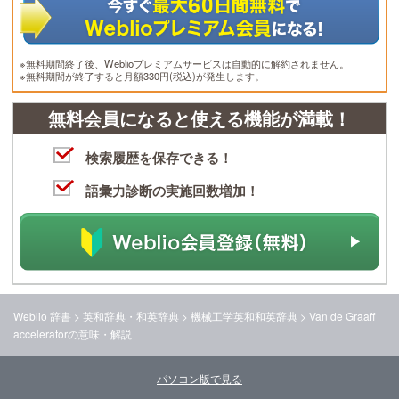
※無料期間終了後、Weblioプレミアムサービスは自動的に解約されません。
※無料期間が終了すると月額330円(税込)が発生します。
無料会員になると使える機能が満載！
検索履歴を保存できる！
語彙力診断の実施回数増加！
Weblio 辞書
>
英和辞典・和英辞典
>
機械工学英和和英辞典
>
Van de Graaff
accelerator
の意味・解説
パソコン版で見る