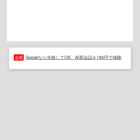
Speakなら失敗してOK。AI英会話を180円で体験
公式