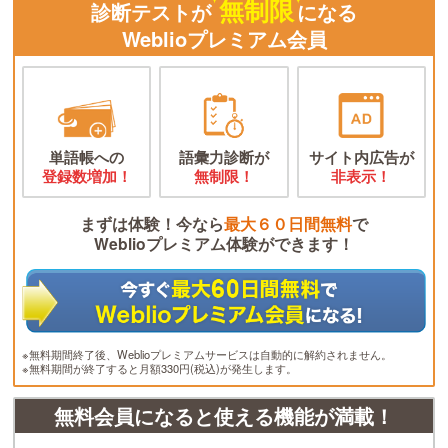
無制限
診断テストが
になる
Weblioプレミアム会員
単語帳への
語彙力診断が
サイト内広告が
登録数増加！
無制限！
非表示！
まずは体験！今なら
最大６０日間無料
で
Weblioプレミアム体験ができます！
※無料期間終了後、Weblioプレミアムサービスは自動的に解約されません。
※無料期間が終了すると月額330円(税込)が発生します。
無料会員になると使える機能が満載！