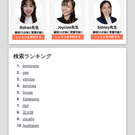
検索ランキング
1.
employee
2.
use
3.
various
4.
services
5.
house
6.
Katakame
7.
diet
8.
花火師
9.
usually
10.
Australian