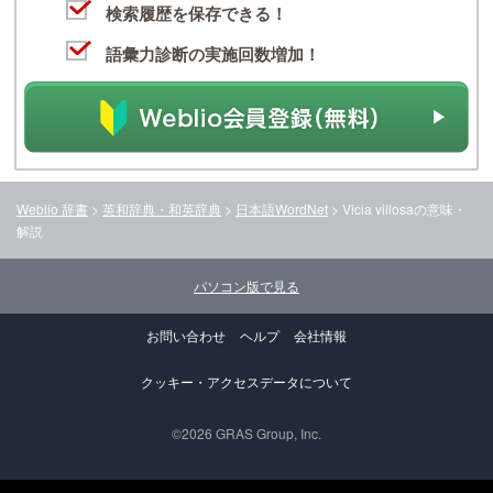
検索履歴を保存できる！
語彙力診断の実施回数増加！
Weblio 辞書
>
英和辞典・和英辞典
>
日本語WordNet
>
Vicia villosa
の意味・
解説
パソコン版で見る
お問い合わせ
ヘルプ
会社情報
クッキー・アクセスデータについて
©2026 GRAS Group, Inc.