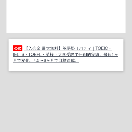
【入会金 最大無料】英語塾リバティ｜TOEIC・
公式
IELTS・TOEFL・英検・大学受験で圧倒的実績。最短1ヶ
月で変化、4.5〜6ヶ月で目標達成。