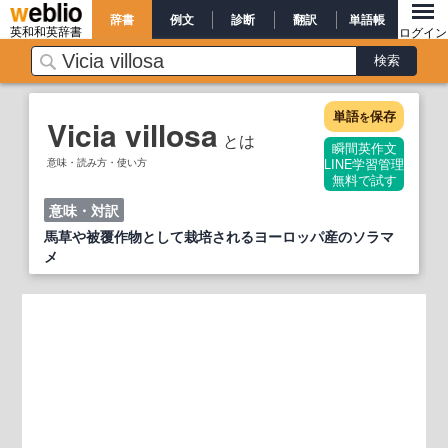
辞書
例文
診断
翻訳
単語帳
英和和英辞書
ログイン
単語
保存
を
Vicia villosa
とは
瞬間英作文
意味・読み方・使い方
LINE学習管理
無料で試す
意味・対訳
馬草や被覆作物として栽培されるヨーロッパ産のソラマ
メ