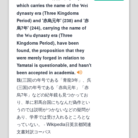
which carries the name of the
Wei
dynasty era (Three Kingdoms
Period) and '赤烏元年' (238) and '赤
烏7年' (244), carrying the name of
the
dynasty era (Three
Wu
Kingdoms Period), have been
found, the proposition that they
were merely forged in relation to
Yamatai is questionable, and hasn't
been accepted in academia.
魏(三国)の年号である「青龍3年」、呉
(三国)の年号である「赤烏元年」「赤
烏7年」などの紀年鏡も見つかってお
り、単に邪馬台国にちなんだ偽作とい
うのでは説明がつかないなどの疑問が
あり、学界では受け入れるところとな
っていない。
- Wikipedia日英京都関連
文書対訳コーパス