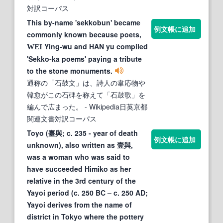
対訳コーパス
This by-name 'sekkobun' became
例文帳に追加
commonly known because poets,
Ying-wu and HAN yu compiled
WEI
'Sekko-ka poems' paying a tribute
to the stone monuments.
通称の「石鼓文」は、詩人の韋応物や
韓愈がこの石碑を称えて「石鼓歌」を
編んで広まった。
- Wikipedia日英京都
関連文書対訳コーパス
Toyo (臺與; c. 235 - year of death
例文帳に追加
unknown), also written as 壹與,
was a woman who was said to
have succeeded Himiko as her
relative in the 3rd century of the
Yayoi period (c. 250 BC – c. 250 AD;
Yayoi derives from the name of
district in Tokyo where the pottery