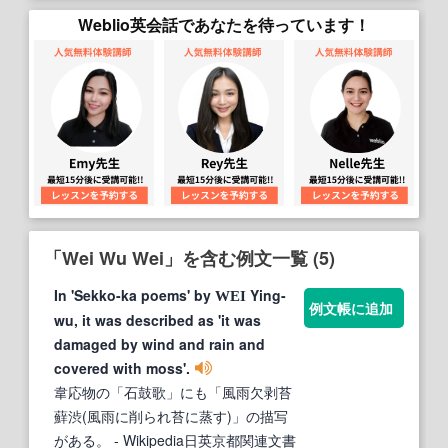
Weblio英会話であなたを待っています！
「Wei Wu Wei」を含む例文一覧 (5)
In 'Sekko-ka poems' by
Ying-
WEI
例文帳に追加
wu, it was described as 'it was
damaged by wind and rain and
covered with moss'.
韋応物の「石鼓歌」にも「風雨欠剥苔
蘚渋(風雨に削られ苔に蒸す)」の描写
がある。
- Wikipedia日英京都関連文書