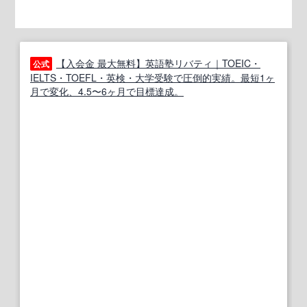
【入会金 最大無料】英語塾リバティ｜TOEIC・
公式
IELTS・TOEFL・英検・大学受験で圧倒的実績。最短1ヶ
月で変化、4.5〜6ヶ月で目標達成。