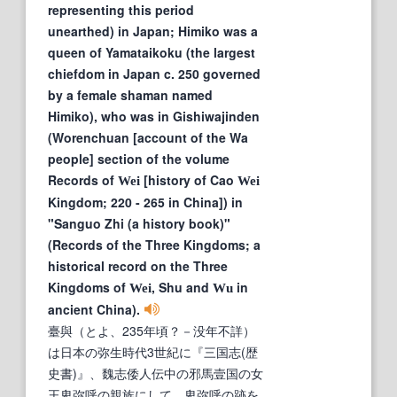
representing this period
unearthed) in Japan; Himiko was a
queen of Yamataikoku (the largest
chiefdom in Japan c. 250 governed
by a female shaman named
Himiko), who was in Gishiwajinden
(Worenchuan [account of the Wa
people] section of the volume
Records of
[history of Cao
Wei
Wei
Kingdom; 220 - 265 in China]) in
"Sanguo Zhi (a history book)"
(Records of the Three Kingdoms; a
historical record on the Three
Kingdoms of
, Shu and
in
Wei
Wu
ancient China).
臺與（とよ、235年頃？－没年不詳）
は日本の弥生時代3世紀に『三国志(歴
史書)』、魏志倭人伝中の邪馬壹国の女
王卑弥呼の親族にして、卑弥呼の跡を