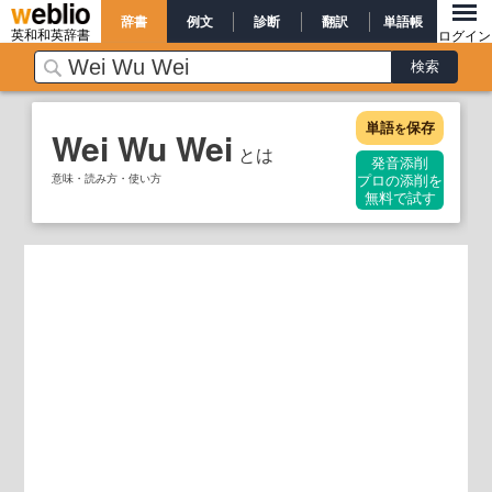
辞書
例文
診断
翻訳
単語帳
英和和英辞書
ログイン
単語
保存
を
Wei Wu Wei
とは
発音添削
意味・読み方・使い方
プロの添削を
無料で試す