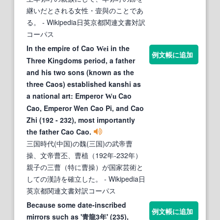
継いだとされる女性・壹與のことであ
る。
- Wikipedia日英京都関連文書対訳
コーパス
In the empire of Cao
in the
Wei
例文帳に追加
Three Kingdoms period, a father
and his two sons (known as the
three Caos) established kanshi as
a national art: Emperor
Cao
Wu
Cao, Emperor Wen Cao Pi, and Cao
Zhi (192 - 232), most importantly
the father Cao Cao.
三国時代(中国)の魏(三国)の武帝曹
操、文帝曹丕、曹植（192年-232年）
親子の三曹（特に曹操）が国家芸術と
しての漢詩を確立した。
- Wikipedia日
英京都関連文書対訳コーパス
Because some date-inscribed
例文帳に追加
mirrors such as '青龍3年' (235),