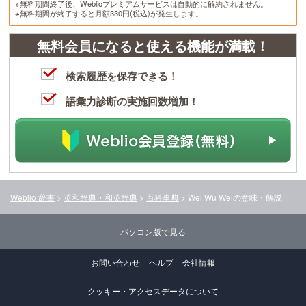
※無料期間終了後、Weblioプレミアムサービスは自動的に解約されません。
※無料期間が終了すると月額330円(税込)が発生します。
無料会員になると使える機能が満載！
検索履歴を保存できる！
語彙力診断の実施回数増加！
Weblio 辞書
>
英和辞典・和英辞典
>
百科事典
>
Wei Wu Wei
の意味・解説
パソコン版で見る
お問い合わせ
ヘルプ
会社情報
クッキー・アクセスデータについて