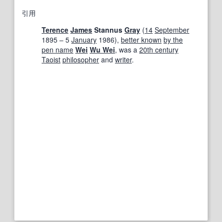
引用
Terence
James
Stannus
Gray
(
14
September
1895 – 5
January
1986),
better known
by the
pen name
Wei
Wu Wei
, was a
20th century
Taoist
philosopher
and
writer
.