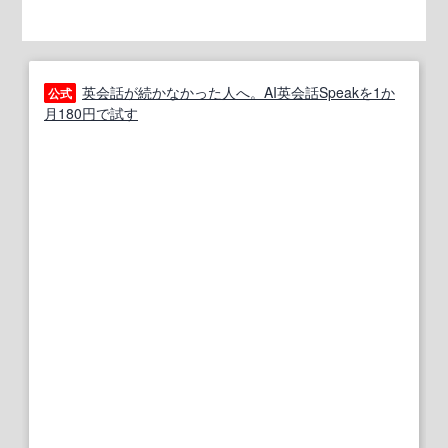
英会話が続かなかった人へ。AI英会話Speakを1か
公式
月180円で試す