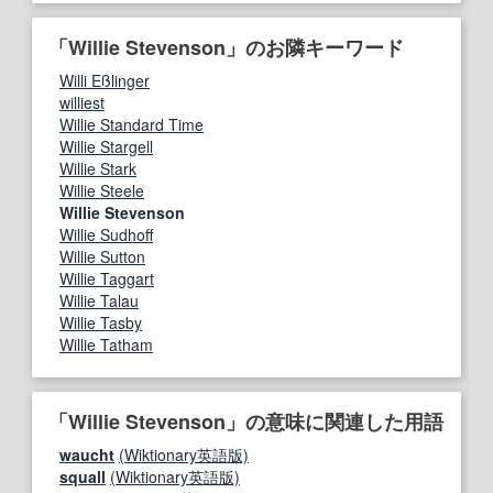
「Willie Stevenson」のお隣キーワード
Willi Eßlinger
williest
Willie Standard Time
Willie Stargell
Willie Stark
Willie Steele
Willie Stevenson
Willie Sudhoff
Willie Sutton
Willie Taggart
Willie Talau
Willie Tasby
Willie Tatham
「Willie Stevenson」の意味に関連した用語
waucht
(Wiktionary英語版)
squall
(Wiktionary英語版)