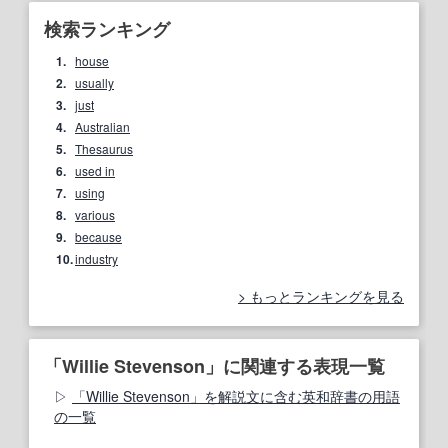
検索ランキング
1.
house
2.
usually
3.
just
4.
Australian
5.
Thesaurus
6.
used in
7.
using
8.
various
9.
because
10.
industry
もっとランキングを見る
「Willie Stevenson」に関連する表現一覧
「Willie Stevenson」を解説文に含む英和辞書の用語
の一覧