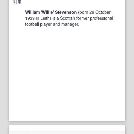
引用
William
'
Willie
'
Stevenson
(
born
26
October
1939
in
Leith
)
is a
Scottish
former
professional
football
player
and manager.