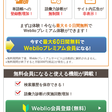
単語帳への
語彙力診断が
サイト内広告が
登録数増加！
無制限！
非表示！
まずは体験！今なら
最大６０日間無料
で
Weblioプレミアム体験ができます！
※無料期間終了後、Weblioプレミアムサービスは自動的に解約されません。
※無料期間が終了すると月額330円(税込)が発生します。
無料会員になると使える機能が満載！
検索履歴を保存できる！
語彙力診断の実施回数増加！