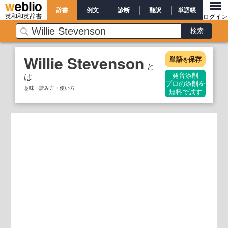
辞書
例文
診断
翻訳
単語帳
英和和英辞書
ログイン
Willie Stevenson
単語
保存
を
と
は
発音添削
プロの添削を
意味・読み方・使い方
無料で試す