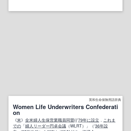
英和生命保険用語辞典
Women Life Underwriters Confederati
on
《
米
》
全米
婦人
生保
営業職
員
同盟
(('
79
年に
設立
．
これま
での
「
婦人
リーダー
円卓会議
（WLRT）」（'
36
年
設