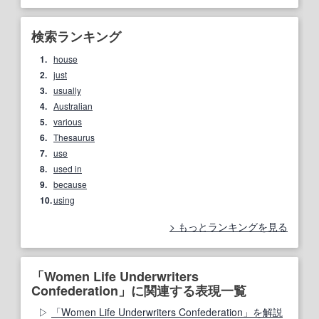
検索ランキング
1.
house
2.
just
3.
usually
4.
Australian
5.
various
6.
Thesaurus
7.
use
8.
used in
9.
because
10.
using
もっとランキングを見る
「Women Life Underwriters
Confederation」に関連する表現一覧
「Women Life Underwriters Confederation」を解説