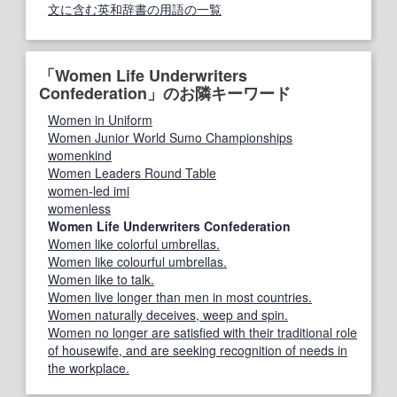
文に含む英和辞書の用語の一覧
「Women Life Underwriters
Confederation」のお隣キーワード
Women in Uniform
Women Junior World Sumo Championships
womenkind
Women Leaders Round Table
women-led imi
womenless
Women Life Underwriters Confederation
Women like colorful umbrellas.
Women like colourful umbrellas.
Women like to talk.
Women live longer than men in most countries.
Women naturally deceives, weep and spin.
Women no longer are satisfied with their traditional role
of housewife, and are seeking recognition of needs in
the workplace.