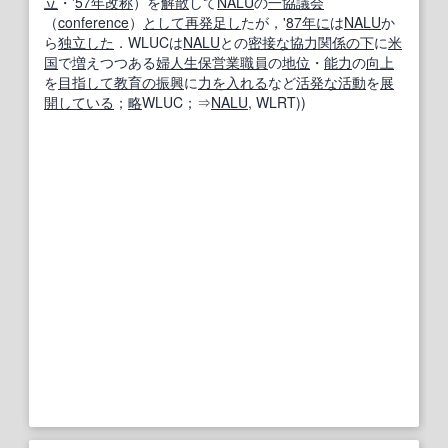
立
・'
57
年
改称
）を
解散
して
NALU
の
一
協議会
（
conference
）
として
再発
足し
たが，'
87
年に
は
NALU
か
ら
独立した
．WLUCは
NALU
との
密接な
協力関係
の下
に
米
国
で
増
えつつある
婦人
生保
営業職
員
の
地位
・
能力
の
向上
を
目指して
教育の
振興
に
力を入れる
など
活発な
活動
を
展
開
している
；
略
WLUC；⇒
NALU
, WLRT))