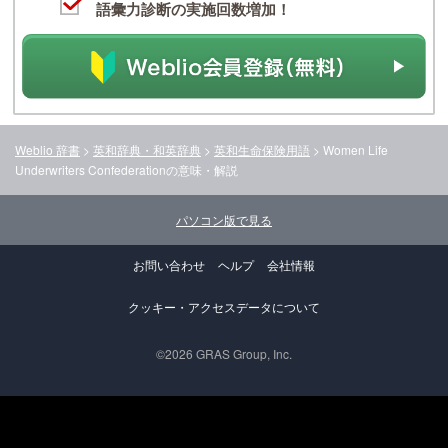
語彙力診断の実施回数増加！
Weblio 辞書
>
英和辞典・和英辞典
>
英和生命保険用語
>
Women Life
Underwriters Confederation
の意味・解説
パソコン版で見る
お問い合わせ
ヘルプ
会社情報
クッキー・アクセスデータについて
©2026 GRAS Group, Inc.