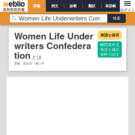
辞書
例文
診断
翻訳
単語帳
英和和英辞書
ログイン
Women Life Under
単語
保存
を
writers Confedera
瞬間英作文
発音も矯正
tion
無料で試す
とは
意味・読み方・使い方