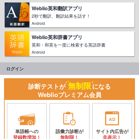
Weblio英和翻訳アプリ
2秒で翻訳、翻訳結果を話す！
Android
Weblio英和辞書アプリ
英和・和英を一度に検索する英語辞書
Android
ログイン
無制限
診断テストが
になる
Weblioプレミアム会員
単語帳への
語彙力診断が
サイト内広告が
登録数増加！
無制限！
非表示！