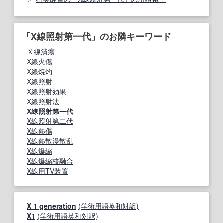
「X線照射第一代」のお隣キーワード
Ｘ線潰瘍
X線火傷
X線焼灼
X線照射
X線照射効果
X線照射法
X線照射第一代
X線照射第二代
X線熱傷
X線熱散漫散乱
X線爆縮
X線爆縮核融合
X線用TV装置
X 1 generation
(学術用語英和対訳)
X1
(学術用語英和対訳)