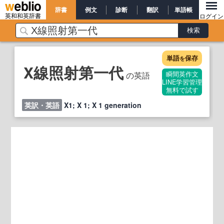
辞書
例文
診断
翻訳
単語帳
英和和英辞書
ログイン
単語
保存
を
X線照射第一代
の英語
瞬間英作文
LINE学習管理
無料で試す
英訳・英語
X1; X 1; X 1 generation