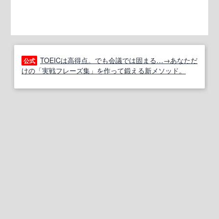
TOEICは高得点。でも会議では固まる…→あなただ
公式
けの「実戦フレーズ集」を作って鍛える新メソッド。