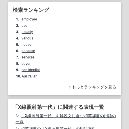
検索ランキング
1.
employee
2.
use
3.
usually
4.
various
5.
house
6.
because
7.
services
8.
buyer
9.
confidential
10.
Australian
もっとランキングを見る
「X線照射第一代」に関連する表現一覧
「X線照射第一代」を解説文に含む和英辞書の用語の
一覧
和英辞書の「X線照射第一代」の用語索引