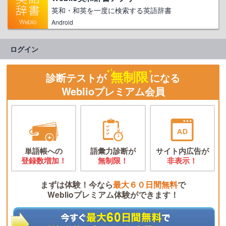
英和・和英を一度に検索する英語辞書
Android
ログイン
無制限
診断テストが
になる
Weblioプレミアム会員
単語帳への
語彙力診断が
サイト内広告が
登録数増加！
無制限！
非表示！
まずは体験！今なら
最大６０日間無料
で
Weblioプレミアム体験ができます！