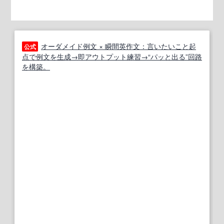
オーダメイド例文 × 瞬間英作文：言いたいこと起
公式
点で例文を生成→即アウトプット練習→“パッと出る”回路
を構築。