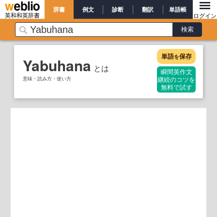
辞書
例文
診断
翻訳
単語帳
英和和英辞書
ログイン
単語
保存
を
Yabuhana
とは
瞬間英作文
意味・読み方・使い方
継続のコツを
無料で試す