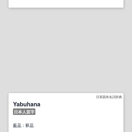
日英固有名詞辞典
Yabuhana
日本人苗字
薮
花
；籔
花