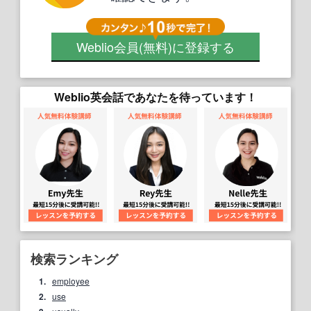
Weblio会員
(無料)
に登録する
Weblio英会話であなたを待っています！
検索ランキング
1.
employee
2.
use