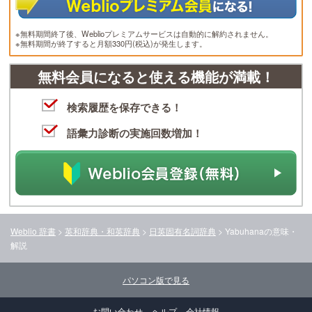
※無料期間終了後、Weblioプレミアムサービスは自動的に解約されません。
※無料期間が終了すると月額330円(税込)が発生します。
無料会員になると使える機能が満載！
検索履歴を保存できる！
語彙力診断の実施回数増加！
Weblio 辞書
>
英和辞典・和英辞典
>
日英固有名詞辞典
>
Yabuhana
の意味・
解説
パソコン版で見る
お問い合わせ
ヘルプ
会社情報