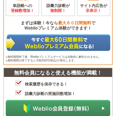
単語帳への
語彙力診断が
サイト内広告が
登録数増加！
無制限！
非表示！
まずは体験！今なら
最大６０日間無料
で
Weblioプレミアム体験ができます！
※無料期間終了後、Weblioプレミアムサービスは自動的に解約されません。
※無料期間が終了すると月額330円(税込)が発生します。
無料会員になると使える機能が満載！
検索履歴を保存できる！
語彙力診断の実施回数増加！