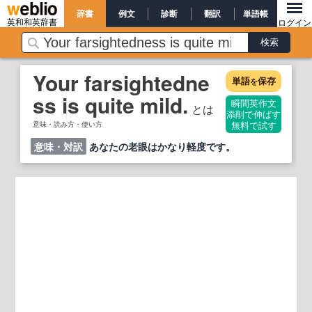
辞書
例文
診断
翻訳
単語帳
英和和英辞書
ログイン
Your farsightedne
単語
保存
を
ss is quite mild.
瞬間英作文
とは
添削で伸ばす
意味・読み方・使い方
無料で試す
意味・対訳
あなたの老眼はかなり軽度です。