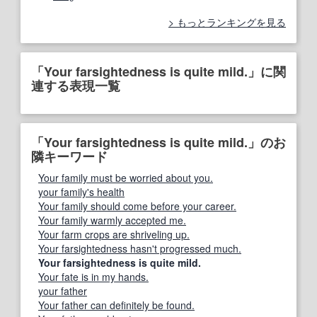
もっとランキングを見る
「Your farsightedness is quite mild.」に関
連する表現一覧
「Your farsightedness is quite mild.」のお
隣キーワード
Your family must be worried about you.
your family's health
Your family should come before your career.
Your family warmly accepted me.
Your farm crops are shriveling up.
Your farsightedness hasn't progressed much.
Your farsightedness is quite mild.
Your fate is in my hands.
your father
Your father can definitely be found.