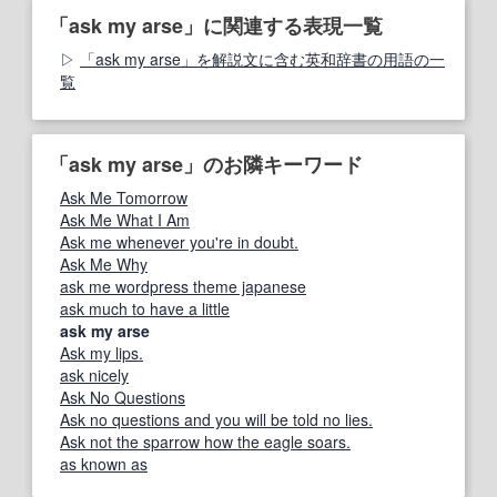
「ask my arse」に関連する表現一覧
「ask my arse」を解説文に含む英和辞書の用語の一
覧
「ask my arse」のお隣キーワード
Ask Me Tomorrow
Ask Me What I Am
Ask me whenever you're in doubt.
Ask Me Why
ask me wordpress theme japanese
ask much to have a little
ask my arse
Ask my lips.
ask nicely
Ask No Questions
Ask no questions and you will be told no lies.
Ask not the sparrow how the eagle soars.
as known as