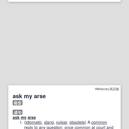
Wiktionary英語版
ask my arse
発音
成句
ask
my
arse
(
idiomatic
,
slang
,
vulgar
,
obsolete
)
A
common
reply to
any
question
;
once
common
at
court
and