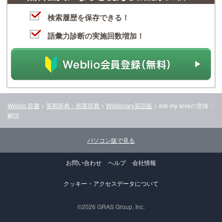
検索履歴を保存できる！
語彙力診断の実施回数増加！
Weblio 辞書
>
英和辞典・和英辞典
>
Wiktionary英語版
>
ask my arse
の意味・
解説
パソコン版で見る
お問い合わせ
ヘルプ
会社情報
クッキー・アクセスデータについて
©2026 GRAS Group, Inc.