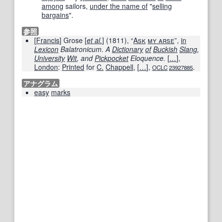
among
sailors,
under the name of
"
selling
bargains
".
参照
[
Francis
] Grose [
et al.
] (1811), “
Ask
my arse
”,
in
Lexicon
Balatronicum. A
Dictionary
of
Buckish
Slang
,
University
Wit
, and
Pickpocket
Eloquence.
[
…
]
,
London
:
Printed
for
C.
Chappell
,
[
…
]
,
.
OCLC
23927885
アナグラム
easy
marks