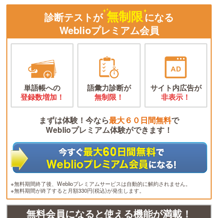
無制限
診断テストが
になる
Weblioプレミアム会員
単語帳への
語彙力診断が
サイト内広告が
登録数増加！
無制限！
非表示！
まずは体験！今なら
最大６０日間無料
で
Weblioプレミアム体験ができます！
※無料期間終了後、Weblioプレミアムサービスは自動的に解約されません。
※無料期間が終了すると月額330円(税込)が発生します。
無料会員になると使える機能が満載！