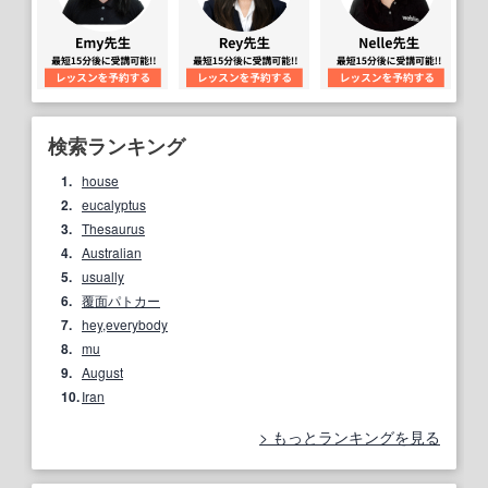
検索ランキング
1.
house
2.
eucalyptus
3.
Thesaurus
4.
Australian
5.
usually
6.
覆面パトカー
7.
hey,everybody
8.
mu
9.
August
10.
Iran
もっとランキングを見る