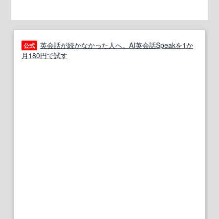
英会話が続かなかった人へ。AI英会話Speakを1か
公式
月180円で試す