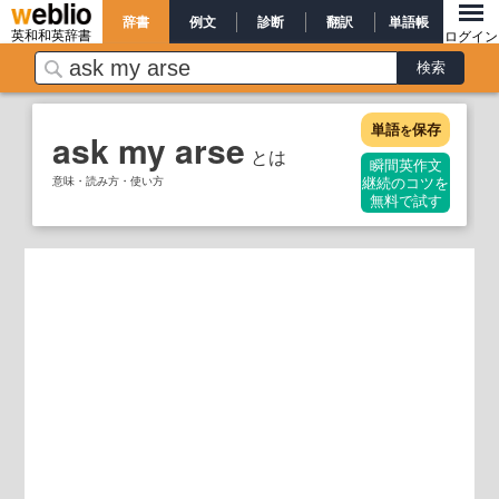
辞書
例文
診断
翻訳
単語帳
英和和英辞書
ログイン
単語
保存
を
ask my arse
とは
瞬間英作文
意味・読み方・使い方
継続のコツを
無料で試す