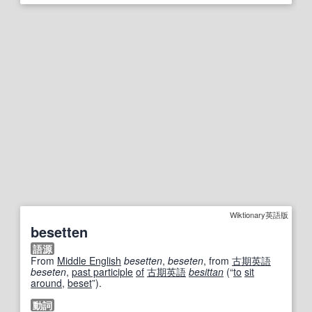
Wiktionary英語版
besetten
語源
From
Middle English
besetten
,
beseten
, from
古期英語
beseten
,
past participle
of
古期英語
besittan
(
“
to
sit
around
,
beset
”
)
.
動詞