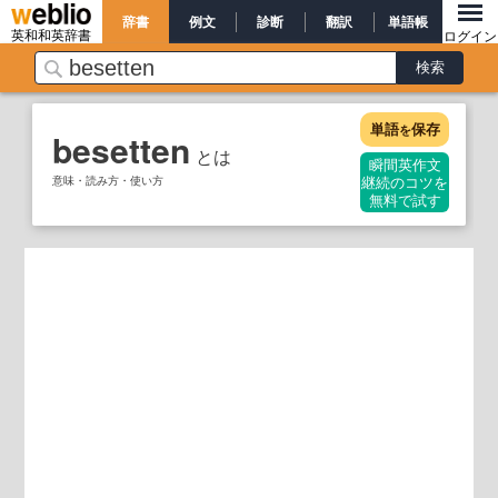
辞書
例文
診断
翻訳
単語帳
英和和英辞書
ログイン
単語
保存
を
besetten
とは
瞬間英作文
意味・読み方・使い方
継続のコツを
無料で試す