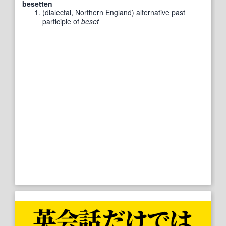
besetten
(
dialectal
,
Northern England
)
alternative
past
participle
of
beset