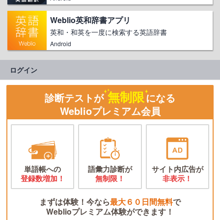
Weblio英和辞書アプリ
英和・和英を一度に検索する英語辞書
Android
ログイン
無制限
診断テストが
になる
Weblioプレミアム会員
単語帳への
語彙力診断が
サイト内広告が
登録数増加！
無制限！
非表示！
まずは体験！今なら
最大６０日間無料
で
Weblioプレミアム体験ができます！