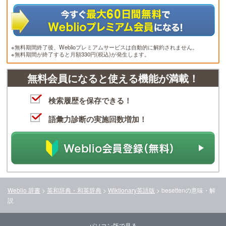
※無料期間終了後、Weblioプレミアムサービスは自動的に解約されません。
※無料期間が終了すると月額330円(税込)が発生します。
無料会員になると使える機能が満載！
検索履歴を保存できる！
語彙力診断の実施回数増加！
Weblio 辞書
>
英和辞典・和英辞典
>
Wiktionary英語版
>
besetten
の意味・解
説
パソコン版で見る