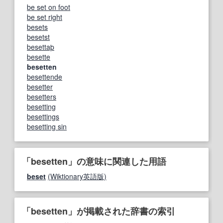
be set on foot
be set right
besets
besetst
besettaþ
besette
besetten
besettende
besetter
besetters
besetting
besettings
besetting sin
「besetten」の意味に関連した用語
beset
(Wiktionary英語版)
「besetten」が掲載された辞書の索引