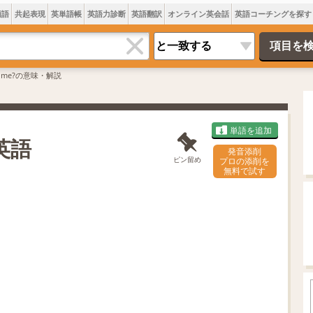
類語
共起表現
英単語帳
英語力診断
英語翻訳
オンライン英会話
英語コーチングを探す
ear me?の意味・解説
単語を追加
の英語
発音添削
ピン留め
プロの添削を
無料で試す
L
o
/
U
a
n
d
m
e
u
d
t
:
e
7
0
.
0
5