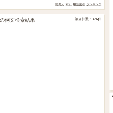
出典元
索引
用語索引
ランキング
分一致の例文検索結果
該当件数 :
376
件