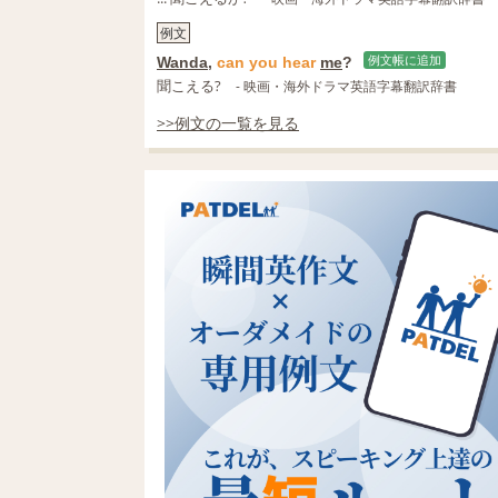
例文
Wanda
,
can
you
hear
me
?
例文帳に追加
聞こえる?
- 映画・海外ドラマ英語字幕翻訳辞書
>>例文の一覧を見る