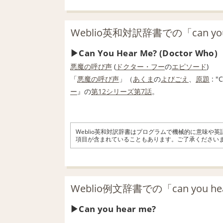
Weblio英和対訳辞書での「can yo
Can You Hear Me? (Doctor Who)
悪魔の
呼び声
(
ドクター・フー
の
エピソード
)
「
悪魔の
呼び声
」（
あくま
の
よびごえ
、
原題
: "
ー
』の
第
12
シリーズ
第7
話
。
Weblio英和対訳辞書はプログラムで機械的に意味や
項目が含まれていることもあります。ご了承ください
Weblio例文辞書での「can you 
Can you hear me?