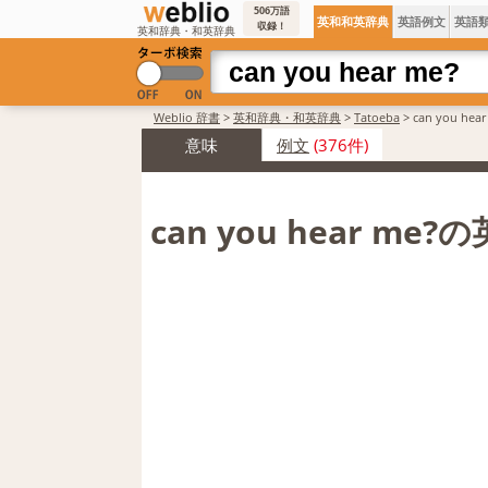
506万語
英和和英辞典
英語例文
英語
収録！
英和辞典・和英辞典
Weblio 辞書
>
英和辞典・和英辞典
>
Tatoeba
>
can you h
意味
例文
(376件)
can you hear me?