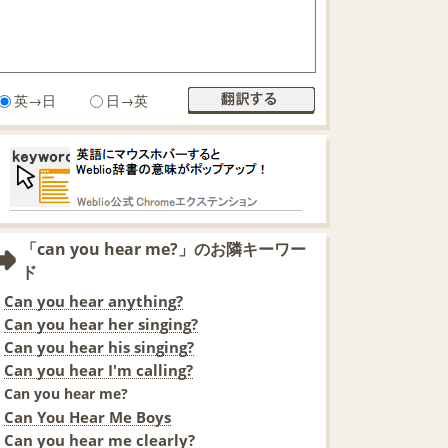
英→日
日→英
「can you hear me?」のお隣キーワー
ド
Can you hear anything?
Can you hear her singing?
Can you hear his singing?
Can you hear I'm calling?
Can you hear me?
Can You Hear Me Boys
Can you hear me clearly?