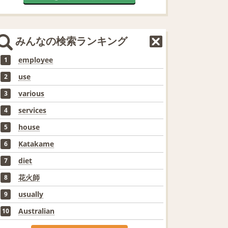
みんなの検索ランキング
employee
1
use
2
various
3
services
4
house
5
Katakame
6
diet
7
花火師
8
usually
9
Australian
10