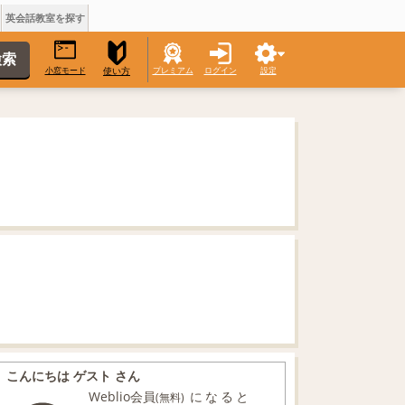
英会話教室を探す
小窓モード
プレミアム
ログイン
設定
使い方
こんにちは ゲスト さん
Weblio会員
になると
(無料)