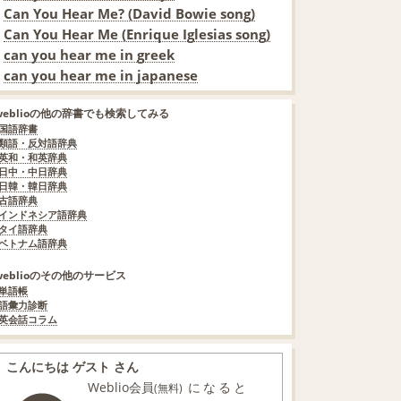
Can You Hear Me? (David Bowie song)
Can You Hear Me (Enrique Iglesias song)
can you hear me in greek
can you hear me in japanese
weblioの他の辞書でも検索してみる
国語辞書
類語・反対語辞典
英和・和英辞典
日中・中日辞典
日韓・韓日辞典
古語辞典
インドネシア語辞典
タイ語辞典
ベトナム語辞典
weblioのその他のサービス
単語帳
語彙力診断
英会話コラム
こんにちは ゲスト さん
Weblio会員
になると
(無料)