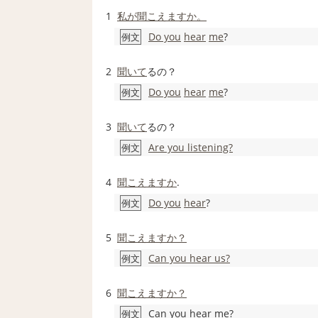
1
私が
聞こえますか。
Do you
hear
me
?
例文
2
聞いて
るの？
Do you
hear
me
?
例文
3
聞いて
るの？
Are you listening?
例文
4
聞こえますか
.
Do you
hear
?
例文
5
聞こえますか？
Can you hear us?
例文
6
聞こえますか？
Can you hear me?
例文