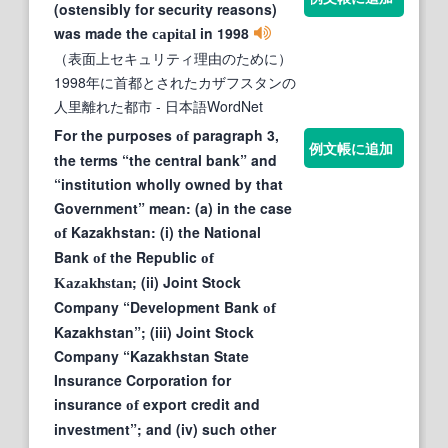
(ostensibly for security reasons)
was made the
in 1998
capital
（表面上セキュリティ理由のために）
1998年に首都とされたカザフスタンの
人里離れた都市
- 日本語WordNet
For the purposes
paragraph 3,
of
例文帳に追加
the terms “the central bank” and
“institution wholly owned by that
Government” mean: (a) in the case
Kazakhstan: (i) the National
of
Bank
the Republic
of
of
; (ii) Joint Stock
Kazakhstan
Company “Development Bank
of
Kazakhstan”; (iii) Joint Stock
Company “Kazakhstan State
Insurance Corporation for
insurance
export credit and
of
investment”; and (iv) such other