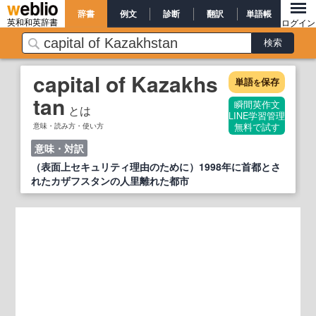
辞書
例文
診断
翻訳
単語帳
英和和英辞書
ログイン
capital of Kazakhs
単語
保存
を
tan
瞬間英作文
とは
LINE学習管理
意味・読み方・使い方
無料で試す
意味・対訳
（表面上セキュリティ理由のために）1998年に首都とさ
れたカザフスタンの人里離れた都市