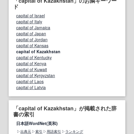
「capital of Kazakhstan」のお隣キーワー
ド
capital of Israel
capital of Italy
capital of Jamaica
capital of Japan
capital of Jordan
capital of Kansas
capital of Kazakhstan
capital of Kentucky
capital of Kenya
capital of Kuwait
capital of Kyrgyzstan
capital of Laos
capital of Latvia
「capital of Kazakhstan」が掲載された辞
書の索引
日本語WordNet(英和)
出典元
索引
用語索引
ランキング