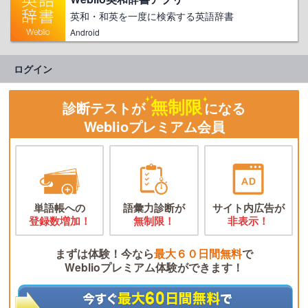
英和・和英を一度に検索する英語辞書
Android
ログイン
無制限
診断テストが
になる
Weblioプレミアム会員
単語帳への
語彙力診断が
サイト内広告が
登録数増加！
無制限！
非表示！
まずは体験！今なら
最大６０日間無料
で
Weblioプレミアム体験ができます！