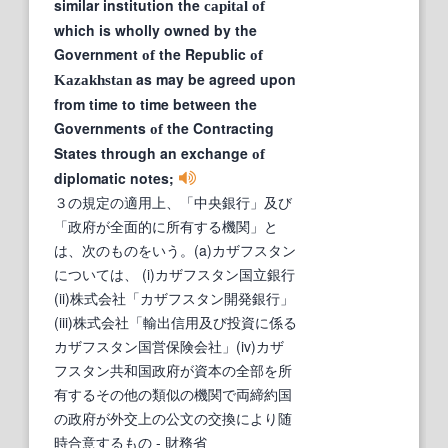
similar institution the
capital
of
which is wholly owned by the
Government
the Republic
of
of
as may be agreed upon
Kazakhstan
from time to time between the
Governments
the Contracting
of
States through an exchange
of
diplomatic notes;
３の規定の適用上、「中央銀行」及び
「政府が全面的に所有する機関」と
は、次のものをいう。(a)カザフスタン
については、 (i)カザフスタン国立銀行
(ii)株式会社「カザフスタン開発銀行」
(iii)株式会社「輸出信用及び投資に係る
カザフスタン国営保険会社」(iv)カザ
フスタン共和国政府が資本の全部を所
有するその他の類似の機関で両締約国
の政府が外交上の公文の交換により随
時合意するもの
- 財務省