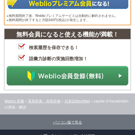
※無料期間終了後、Weblioプレミアムサービスは自動的に解約されません。
※無料期間が終了すると月額330円(税込)が発生します。
無料会員になると使える機能が満載！
検索履歴を保存できる！
語彙力診断の実施回数増加！
Weblio 辞書
>
英和辞典・和英辞典
>
日本語WordNet
>
capital of Kazakhstan
の意味・解説
パソコン版で見る