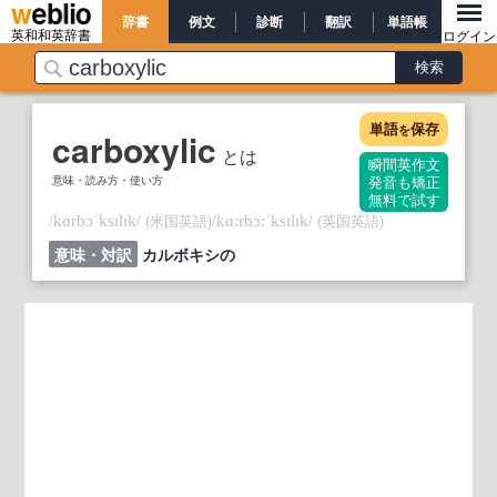
辞書
例文
診断
翻訳
単語帳
英和和英辞書
ログイン
単語
保存
を
carboxylic
とは
瞬間英作文
意味・読み方・使い方
発音も矯正
無料で試す
/
/
(米国英語)
/
/
(英国英語)
kɑrbɔˈksɪlɪk
kɑ:rbɔ:ˈksɪlɪk
意味・対訳
カルボキシの