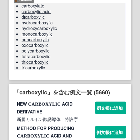
carboxylate
carboxylic acid
dicarboxylic
hydrocarboxylic
hydroxycarboxylic
monocarboxylic
noncarboxylic
oxocarboxylic
polycarboxylic
tetracarboxylic
thiocarboxylic
tricarboxylic
「carboxylic」を含む例文一覧 (5660)
NEW
ACID
CARBOXYLIC
例文帳に追加
DERIVATIVE
新規カルボン酸誘導体
- 特許庁
METHOD FOR PRODUCING
例文帳に追加
ACID AND
CARBOXYLIC