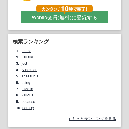
Weblio会員
(無料)
に登録する
検索ランキング
1.
house
2.
usually
3.
just
4.
Australian
5.
Thesaurus
6.
using
7.
used in
8.
various
9.
because
10.
industry
もっとランキングを見る