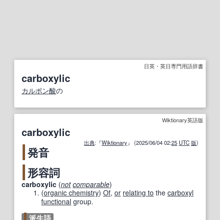
日英・英日専門用語辞書
carboxylic
カルボン酸
の
Wiktionary英語版
carboxylic
出典
:『
Wiktionary
』 (2025/06/04 02:
25
UTC
版
)
発音
形容詞
carboxylic
(
not
comparable
)
(
organic chemistry
)
Of
,
or
relating to
the
carboxyl
functional
group.
派生語