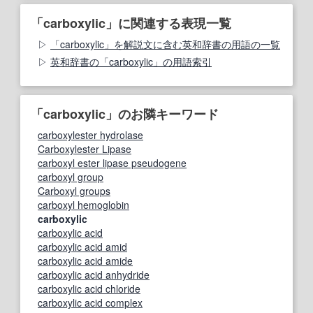
「carboxylic」に関連する表現一覧
「carboxylic」を解説文に含む英和辞書の用語の一覧
英和辞書の「carboxylic」の用語索引
「carboxylic」のお隣キーワード
carboxylester hydrolase
Carboxylester Lipase
carboxyl ester lipase pseudogene
carboxyl group
Carboxyl groups
carboxyl hemoglobin
carboxylic
carboxylic acid
carboxylic acid amid
carboxylic acid amide
carboxylic acid anhydride
carboxylic acid chloride
carboxylic acid complex