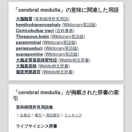
「cerebral medulla」の意味に関連した用語
大脳髄質
(英和病理所見用語)
hemihydranencephaly
(Wiktionary英語版)
Corticobulbar tract
(百科事典)
Thesaurus:brain
(Wiktionary英語版)
paraterminal
(Wiktionary英語版)
periaqueduct
(Wiktionary英語版)
suprapontine
(Wiktionary英語版)
大脳皮質基底核変性症
(Weblio例文辞書)
大脳基底核
(Weblio例文辞書)
脳室周囲器官
(Weblio例文辞書)
「cerebral medulla」が掲載された辞書の索
引
英和病理所見用語集
出典元
索引
用語索引
ランキング
ライフサイエンス辞書