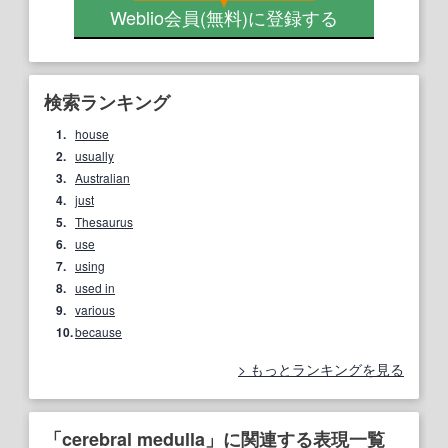
Weblio会員
(無料)
に登録する
検索ランキング
1.
house
2.
usually
3.
Australian
4.
just
5.
Thesaurus
6.
use
7.
using
8.
used in
9.
various
10.
because
もっとランキングを見る
「cerebral medulla」に関連する表現一覧