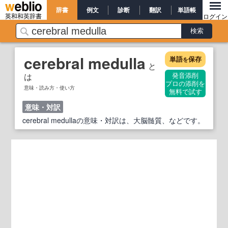
辞書
例文
診断
翻訳
単語帳
英和和英辞書
ログイン
cerebral medulla
単語
保存
を
と
は
発音添削
プロの添削を
意味・読み方・使い方
無料で試す
意味・対訳
cerebral medullaの意味・対訳は、大脳髄質、などです。