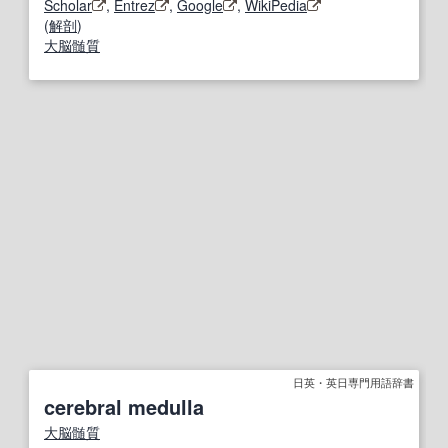
Scholar
,
Entrez
,
Google
,
WikiPedia
(
解剖
)
大脳髄質
日英・英日専門用語辞書
cerebral medulla
大脳髄質