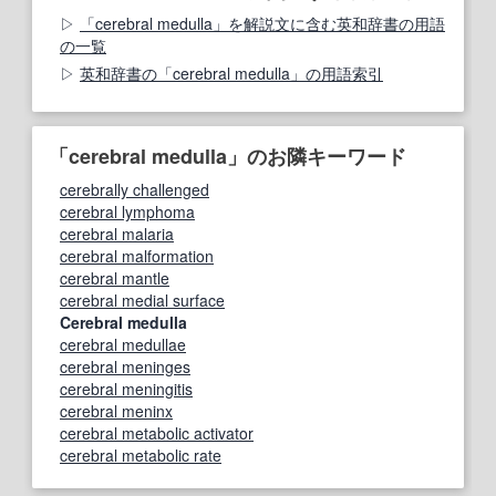
「cerebral medulla」を解説文に含む英和辞書の用語
の一覧
英和辞書の「cerebral medulla」の用語索引
「cerebral medulla」のお隣キーワード
cerebrally challenged
cerebral lymphoma
cerebral malaria
cerebral malformation
cerebral mantle
cerebral medial surface
Cerebral medulla
cerebral medullae
cerebral meninges
cerebral meningitis
cerebral meninx
cerebral metabolic activator
cerebral metabolic rate