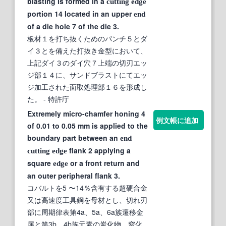
blasting is formed in a
cutting
edge
portion 14 located in an upper
end
of a die hole 7 of the die 3.
板材１を打ち抜くためのパンチ５とダ
イ３とを備えた打抜き金型において、
上記ダイ３のダイ穴７上端の切刃エッ
ジ部１４に、サンドブラストにてエッ
ジ加工された面取処理部１６を形成し
た。
- 特許庁
Extremely micro-chamfer honing 4
例文帳に追加
of 0.01 to 0.05 mm is applied to the
boundary part between an
end
flank 2 applying a
cutting
edge
square
or a front return and
edge
an outer peripheral flank 3.
コバルトを5 〜14％含有する超硬合金
又は高速度工具鋼を母材とし、切れ刃
部に周期律表第4a、5a、6a族遷移金
属と第3b、4b族元素の炭化物、窒化