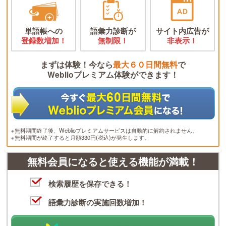
単語帳への
語彙力診断が
サイト内広告が
登録数増加！
無制限！
非表示！
まずは体験！今なら
最大６０日間無料
で
Weblioプレミアム体験ができます！
※無料期間終了後、Weblioプレミアムサービスは自動的に解約されません。
※無料期間が終了すると月額330円(税込)が発生します。
無料会員になると使える機能が満載！
検索履歴を保存できる！
語彙力診断の実施回数増加！