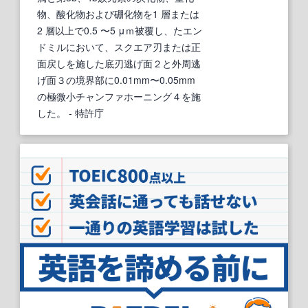
物、酸化物および硼化物を1 層または
2 層以上で0.5 〜5 μｍ被覆し、たエン
ドミルにおいて、スクエア刃または正
面戻しを施した底刃逃げ面２と外周逃
げ面３の境界部に0.01mm〜0.05mm
の極微小チャンファホーニング４を施
した。
- 特許庁