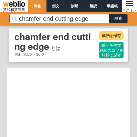
辞書
例文
診断
翻訳
単語帳
英和和英辞書
ログイン
chamfer end cutti
単語
保存
を
ng edge
瞬間英作文
とは
継続のコツを
意味・読み方・使い方
無料で試す