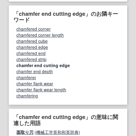
「chamfer end cutting edge」のお隣キー
ワード
chamfered corner
chamfered corner length
chamfered cube
chamfered edge
chamfered end
chamfered strip
chamfer end cutting edge
chamfer end depth
chamferer
chamfer flank wear
chamfer flank wear length
chamfering
「chamfer end cutting edge」の意味に関
連した用語
面取り刃
(機械工学英和和英辞典)