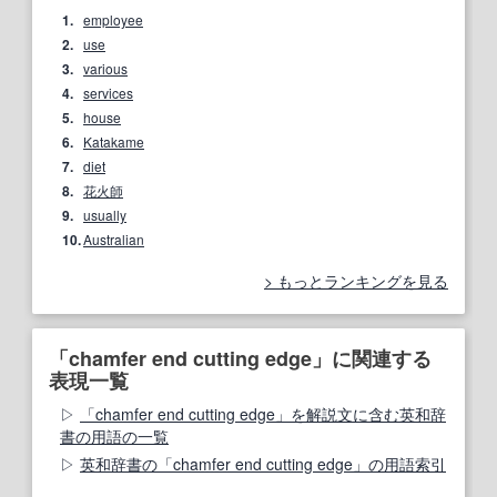
1.
employee
2.
use
3.
various
4.
services
5.
house
6.
Katakame
7.
diet
8.
花火師
9.
usually
10.
Australian
もっとランキングを見る
「chamfer end cutting edge」に関連する
表現一覧
「chamfer end cutting edge」を解説文に含む英和辞
書の用語の一覧
英和辞書の「chamfer end cutting edge」の用語索引