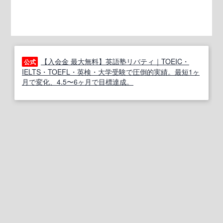
【入会金 最大無料】英語塾リバティ｜TOEIC・
公式
IELTS・TOEFL・英検・大学受験で圧倒的実績。最短1ヶ
月で変化、4.5〜6ヶ月で目標達成。