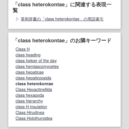
「class heterokontae」に関連する表現一
覧
英和辞書の「class heterokontae」の用語索引
「class heterokontae」のお隣キーワード
Class H
class heading
class helper of the day
class hemiascomycetes
class hepaticae
class hepaticopsida
class heterokontae
Class Hexactinellida
class hexapoda
class hierarchy
class H insulation
Class Hirudinea
Class Holothuroidea