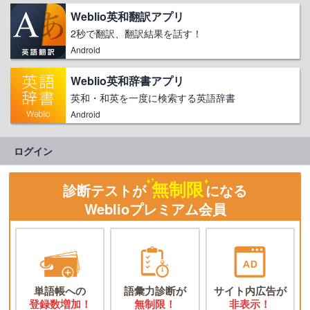
Weblio英和翻訳アプリ
2秒で翻訳、翻訳結果を話す！
Android
Weblio英和辞書アプリ
英和・和英を一度に検索する英語辞書
Android
ログイン
無制限
診断テストが
になる
Weblioプレミアム会員
単語帳への
語彙力診断が
サイト内広告が
登録数増加！
無制限！
非表示！