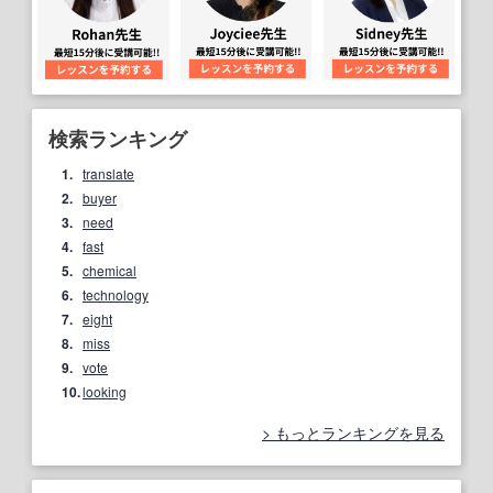
検索ランキング
1.
translate
2.
buyer
3.
need
4.
fast
5.
chemical
6.
technology
7.
eight
8.
miss
9.
vote
10.
looking
もっとランキングを見る