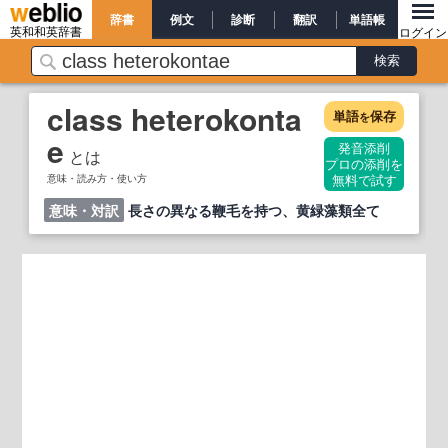
辞書
例文
診断
翻訳
単語帳
英和和英辞書
ログイン
class heterokonta
単語
保存
を
e
発音添削
とは
プロの添削を
意味・読み方・使い方
無料で試す
意味・対訳
長さの異なる鞭毛を持つ、黄緑藻類全て