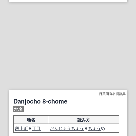
日英固有名詞辞典
Danjocho 8-chome
地名
地名
読み方
段
上町
８
丁目
だんじょう
ちょう
８
ちょう
め