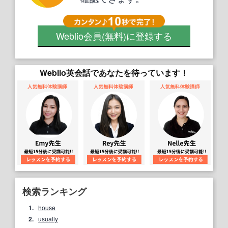
Weblio会員
(無料)
に登録する
Weblio英会話であなたを待っています！
検索ランキング
1.
house
2.
usually