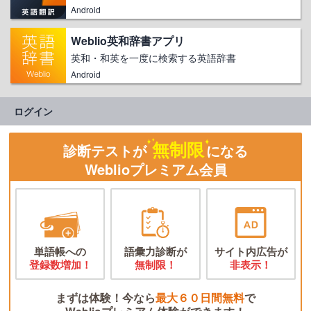
Android
Weblio英和辞書アプリ
英和・和英を一度に検索する英語辞書
Android
ログイン
無制限
診断テストが
になる
Weblioプレミアム会員
単語帳への
語彙力診断が
サイト内広告が
登録数増加！
無制限！
非表示！
まずは体験！今なら
最大６０日間無料
で