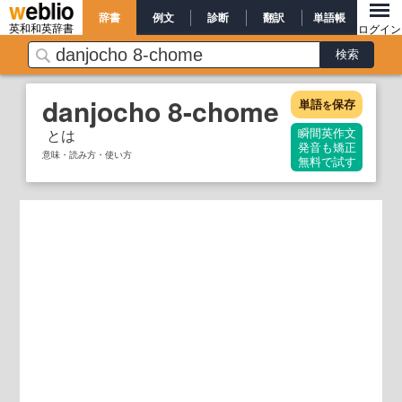
辞書
例文
診断
翻訳
単語帳
英和和英辞書
ログイン
danjocho 8-chome
単語
保存
を
とは
瞬間英作文
発音も矯正
意味・読み方・使い方
無料で試す