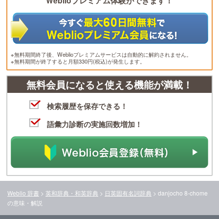
Weblioプレミアム体験ができます！
※無料期間終了後、Weblioプレミアムサービスは自動的に解約されません。
※無料期間が終了すると月額330円(税込)が発生します。
無料会員になると使える機能が満載！
検索履歴を保存できる！
語彙力診断の実施回数増加！
Weblio 辞書
>
英和辞典・和英辞典
>
日英固有名詞辞典
>
danjocho 8-chome
の意味・解説