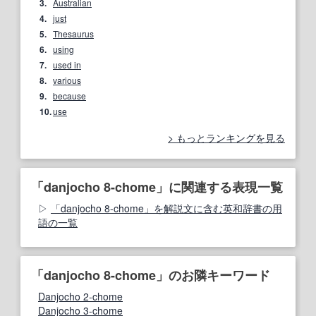
3.
Australian
4.
just
5.
Thesaurus
6.
using
7.
used in
8.
various
9.
because
10.
use
もっとランキングを見る
「danjocho 8-chome」に関連する表現一覧
「danjocho 8-chome」を解説文に含む英和辞書の用
語の一覧
「danjocho 8-chome」のお隣キーワード
Danjocho 2-chome
Danjocho 3-chome