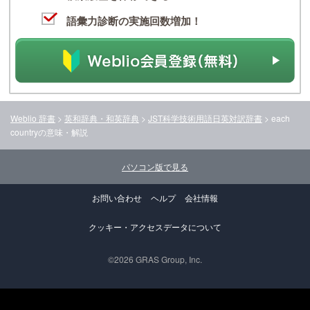
語彙力診断の実施回数増加！
Weblio 辞書
>
英和辞典・和英辞典
>
JST科学技術用語日英対訳辞書
>
each
country
の意味・解説
パソコン版で見る
お問い合わせ
ヘルプ
会社情報
クッキー・アクセスデータについて
©2026 GRAS Group, Inc.