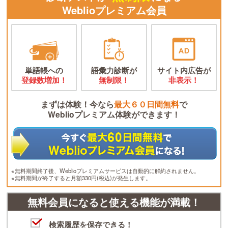
Weblioプレミアム会員
単語帳への
語彙力診断が
サイト内広告が
登録数増加！
無制限！
非表示！
まずは体験！今なら
最大６０日間無料
で
Weblioプレミアム体験ができます！
※無料期間終了後、Weblioプレミアムサービスは自動的に解約されません。
※無料期間が終了すると月額330円(税込)が発生します。
無料会員になると使える機能が満載！
検索履歴を保存できる！