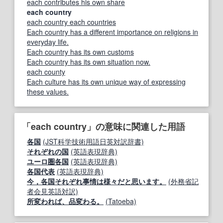
each contributes his own share
each country
each country each countries
Each country has a different importance on religions in
everyday life.
Each country has its own customs
Each country has its own situation now.
each county
Each culture has its own unique way of expressing
these values.
「each country」の意味に関連した用語
各国
(JST科学技術用語日英対訳辞書)
それぞれの国
(英語表現辞典)
ユーロ圏各国
(英語表現辞典)
各国代表
(英語表現辞典)
今，各国それぞれ事情は様々だと思います。
(外務省記
者会見英語対訳)
所変われば、品変わる。
(Tatoeba)