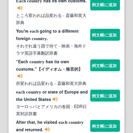
has its own customs.
Each
country
例文帳に追加
ところ変われば品変わる
- 斎藤和英大
辞典
You're
going to a different
each
例文帳に追加
foreign
.
country
それぞれ違う国で待て
- 映画・海外ド
ラマ英語字幕翻訳辞書
“Each
has its own
country
例文帳に追加
customs.”【イディオム・格言的】
所変われば品変わる
- 斎藤和英大辞典
or state of Europe and
each
country
例文帳に追加
the United States
ヨーロッパとアメリカの各国
- EDR日
英対訳辞書
After that, he visited
each
country
例文帳に追加
and returned.