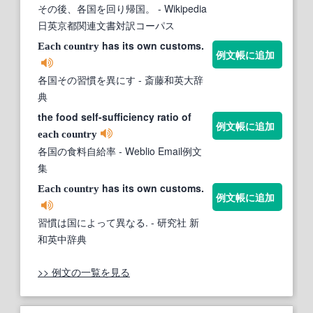
その後、各国を回り帰国。
- Wikipedia
日英京都関連文書対訳コーパス
has its own customs.
Each
country
例文帳に追加
各国その習慣を異にす
- 斎藤和英大辞
典
the food self-sufficiency ratio of
例文帳に追加
each
country
各国の食料自給率
- Weblio Email例文
集
has its own customs.
Each
country
例文帳に追加
習慣は国によって異なる.
- 研究社 新
和英中辞典
>> 例文の一覧を見る