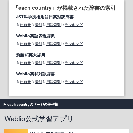
「each country」が掲載された辞書の索引
JST科学技術用語日英対訳辞書
出典元
索引
用語索引
ランキング
Weblio英語表現辞典
出典元
索引
用語索引
ランキング
斎藤和英大辞典
出典元
索引
用語索引
ランキング
Weblio英和対訳辞書
出典元
索引
用語索引
ランキング
each countryのページの著作権
Weblio公式学習アプリ