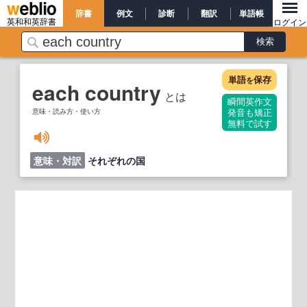
辞書
例文
診断
翻訳
単語帳
英和和英辞書
ログイン
単語
保存
を
each country
とは
瞬間英作文
意味・読み方・使い方
発音も矯正
無料で試す
意味・対訳
それぞれの国