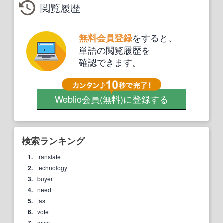
閲覧履歴
をすると、
無料会員登録
単語の閲覧履歴を
確認できます。
Weblio会員
(無料)
に登録する
検索ランキング
1.
translate
2.
technology
3.
buyer
4.
need
5.
fast
6.
vote
7.
miss